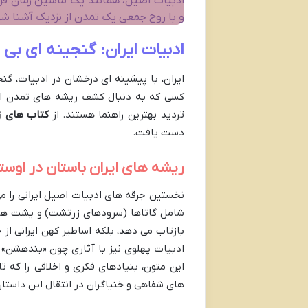
ادبیات اصیل، همانند یک ماشین زمان فر
و با روح جمعی یک تمدن از نزدیک آشنا شوی
ادبیات ایران: گنجینه ای ب
ایران، با پیشینه ای درخشان در ادبیات، گن
کسی که به دنبال کشف ریشه های تمدن ایر
تردید بهترین راهنما هستند. از
کتاب های ز
دست یافت.
ریشه های ایران باستان در اوستا
نخستین جرقه های ادبیات اصیل ایرانی را می
شامل گاتاها (سرودهای زرتشت) و یشت ها، نه
بازتاب می دهد، بلکه اساطیر کهن ایرانی از
ادبیات پهلوی نیز با آثاری چون «بندهشن» و 
این متون، بنیادهای فکری و اخلاقی را که ت
های شفاهی و خنیاگران در انتقال این داست