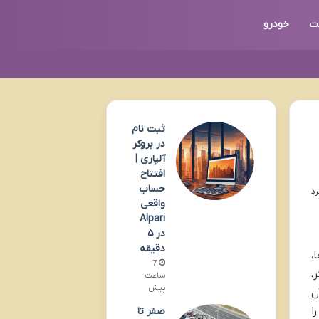
ت
خودرو
ثبت نام
در بروکر
آلپاری |
افتتاح
حساب
واقعی
Alpari
در ۵
دقیقه
،
7
،
ساعت
پیش
ن
ا
صفر تا