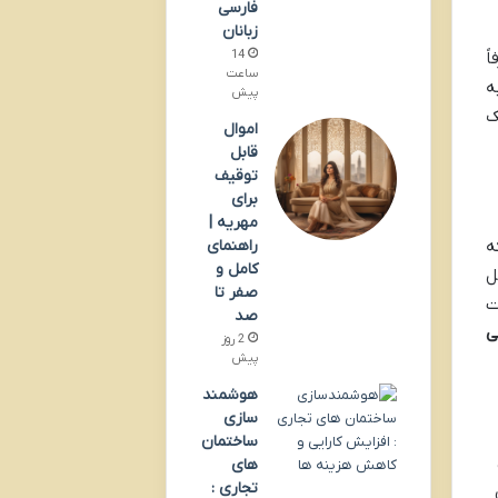
فارسی
زبانان
14
ً
ساعت
ه
پیش
ک
اموال
قابل
توقیف
برای
مهریه |
ه
راهنمای
کامل و
ل
صفر تا
ت
صد
ی
2 روز
پیش
هوشمند
سازی
ساختمان
های
تجاری :