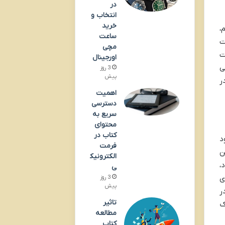
در
انتخاب و
خرید
،
ساعت
ت
مچی
ت
اورجینال
ی
3 روز
پیش
ر
اهمیت
دسترسی
سریع به
محتوای
کتاب در
د
فرمت
ن
الکترونیک
،
ی
ی
3 روز
پیش
ر
تاثیر
ک
مطالعه
کتاب