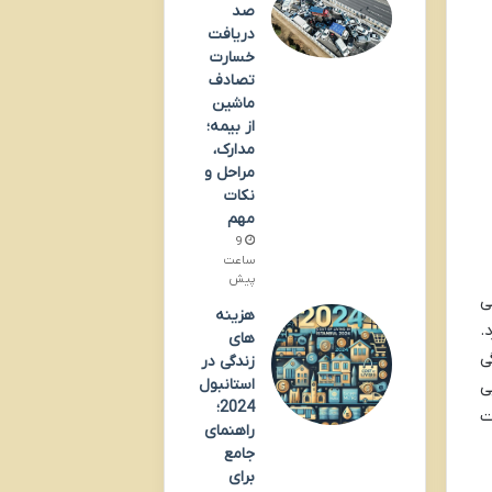
صد
دریافت
خسارت
تصادف
ماشین
از بیمه؛
مدارک،
مراحل و
نکات
مهم
9
ساعت
پیش
ی
هزینه
.
های
ی
زندگی در
استانبول
ی
2024؛
ت
راهنمای
جامع
برای