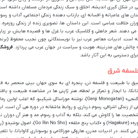
 در شکل گیری اندیشه، اخلاق و سبک زندگی مردمان مسلمان داشته است
ان های عامیانه و افسانه ای، بازتاب دهنده زندگی اجتماعی، آداب و رسوم
ران خلافت عباسی است. این داستان ها، تصویری زنده از زندگی روزمره، ا
می دهند. شعر جاهلی و کلاسیک عرب، با غزل ها و قصیده هایش، بر زبان
ه است. ادبیات معاصر عرب نیز با نویسندگانی چون نجیب محفوظ (برند
 به چالش های مدرنیته، هویت و سیاست در جهان عرب می پردازد.
فروشگا
رای دسترسی به این آثار باشد.
 فلسفه شرق
عمیق با طبیعت و فلسفه ذن، پنجره ای به سوی جهان بینی منحصر به فر
کا، با ایجاز و تمرکز بر لحظه، هنر ژاپنی ها در مشاهده طبیعت و یافت
معنا در سادگی را نشان می دهند. «داستان گنجی» (Genji Monogatari)، نوشته موراساکی شیکیبو، که اغلب اولین ر
 از زندگی اشرافی، رسوم درباری، و روابط عاشقانه در دوره هی آن است. ای
 شخصیت ها را کاوش می کند، بلکه به آداب و رسوم، مد و هنر آن دوران نی
می پردازد. متون سامورایی ها، مانند «هاگاکوره» (Hagakure) و «کتاب پنج حلقه» (Go Rin No Sho)، اصول بو
ح می کنند. در ادبیات مدرن، هاروکی موراکامی و یوسوناری کاواباتا، با تلفی