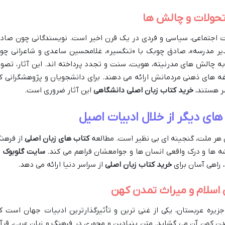
 تحولات و چالش ها
ات اجتماعی، سیاسی و فردی در یک قرن اخیر است. نویسندگانی چون صاد
دیر مدرسه»، صادق چوبک با «تنگسیر»، غلامحسین ساعدی و شاعرانی چو
به چالش های مدرنیته، هویت، سنت و تجدد پرداخته اند. این آثار، تصوی
غه های ذهنی مردمانش ارائه می دهند. برای دانشجویان و پژوهشگرانی ک
صر هستند،
خرید کتاب زبان اصلی دانشگاهی
این آثار ضروری است.
ای دیگر از خلال ادبیات اصیل
هر ملت، گنجینه ای بی نظیر است. مطالعه
کتاب های زبان اصلی
از فرهن
یشه ها و درک واقعی انسان ها و جوامعشان فراهم می کند.
سایت گلوبوک
ب
، راهی آسان برای
خرید کتاب زبان اصلی
از سراسر دنیا ارائه می دهد.
 اسلام و میراث تمدن کهن
زیره عربستان، یکی از غنی ترین و تأثیرگذارترین ادبیات جهان است ک
ن کهن آن می گشاید. متن بنیادین و محوری در فرهنگ و زبان عربی، قرآ