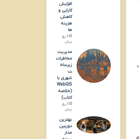
افزایش
کارایی و
کاهش
هزینه
ها
3 روز
پیش
مدیریت
مخاطرات
زیرساخ
ت
ت
شهری با
WebGIS
(خلاصه
کتاب)
3 روز
پیش
بهترین
دوربین
مدار