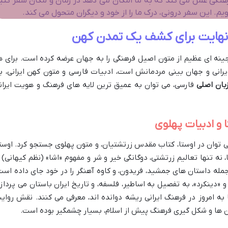
هنگی عمل می کند که به ما امکان می دهد در زمان و مکان سفر کنی
م. این سفر درونی، درک ما را از خود و دیگران متحول می کند.
ی نهایت برای کشف یک تمدن کهن
جینه ای عظیم از متون اصیل فرهنگی را به جهان عرضه کرده است. برای ه
انی و جهان بینی مردمانش است، ادبیات فارسی و متون کهن ایرانی، ب
بان اصلی
فارسی، می توان به عمیق ترین لایه های فرهنگ و هویت ایران
 و ادبیات پهلوی
 توان در اوستا، کتاب مقدس زرتشتیان، و متون پهلوی جستجو کرد. اوستا
 تنها تعالیم زرتشتی، دوگانگی خیر و شر و مفهوم «اشا» (نظم کیهانی) ر
 جمله داستان های جمشید، فریدون، و کاوه آهنگر را در خود جای داده است
«دینکرد»، به تفصیل به اساطیر، فلسفه، و تاریخ ایران باستان می پردازد
ا به امروز در فرهنگ ایرانی ریشه دوانده اند، معرفی می کنند. نقش روای
ان ها و شکل گیری فرهنگ پیش از اسلام، بسیار چشمگیر بوده است.