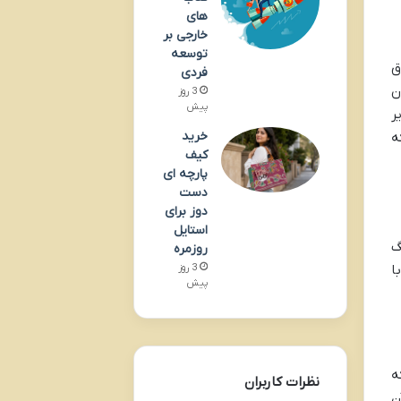
های
خارجی بر
توسعه
ق
فردی
ن
3 روز
پیش
ر
خرید
ه
کیف
پارچه ای
دست
دوز برای
استایل
گ
روزمره
ا
3 روز
پیش
ه
نظرات کاربران
ن