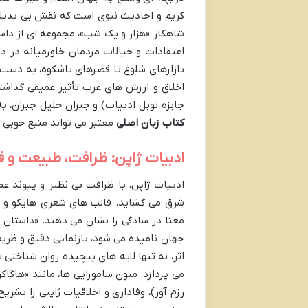
کریم و احادیث نبوی است که نقش بی بدیلی
شاهکار «هزار و یک شب»، مجموعه ای از داست
اعتقادات و خیالات مردمان خاورمیانه در دو
بازارهای شلوغ تا قصرهای باشکوه، به دست 
اخلاق و ارزش های عرب تأثیر عمیقی گذاشت
جایزه نوبل ادبیات) و جبران خلیل جبران،
کتاب زبان اصلی
معتبر می تواند منبع خوبی ب
ادبیات ژاپن: ظرافت، طبیعت و
ادبیات ژاپن، با ظرافت بی نظیر و پیوند 
شرق می گشاید. قالب های شعری هایکو و تان
جهان نامیده می شود، بازنمایی دقیق و ظریفی
اثر، نه تنها لایه های پیچیده روان شناختی
رزم آور)، وفاداری و اخلاقیات ژاپنی را تشری