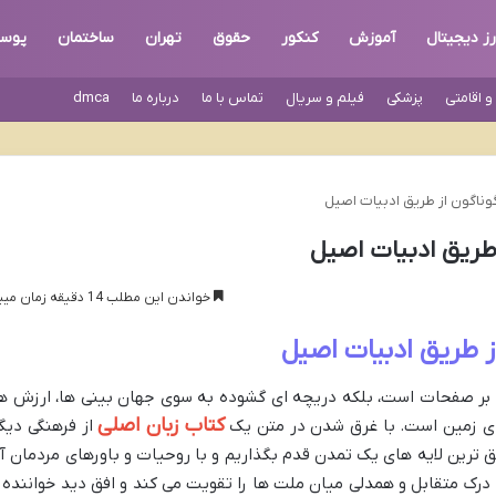
رز دیجیتال
آموزش
کنکور
حقوق
تهران
ساختمان
پوس
 اقامتی
پزشکی
فیلم و سریال
تماس با ما
درباره ما
dmca
اگون از طریق ادبیات اصیل
ریق ادبیات اصیل
خواندن این مطلب 14 دقیقه زمان میبرد
 طریق ادبیات اصیل
ت بر صفحات است، بلکه دریچه ای گشوده به سوی جهان بینی ها، ارزش ها
کتاب زبان اصلی
ای زمین است. با غرق شدن در متن یک
از فرهنگی دیگر
یق ترین لایه های یک تمدن قدم بگذاریم و با روحیات و باورهای مردمان آ
 درک متقابل و همدلی میان ملت ها را تقویت می کند و افق دید خواننده ر