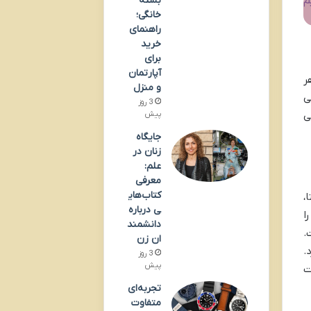
بسته
م
خانگی؛
راهنمای
خرید
برای
آپارتمان
ر
و منزل
ی
3 روز
پیش
ی
جایگاه
زنان در
علم:
معرفی
کتاب‌های
،
ی درباره
ا
دانشمند
.
ان زن
.
3 روز
پیش
ت
تجربه‌ای
متفاوت