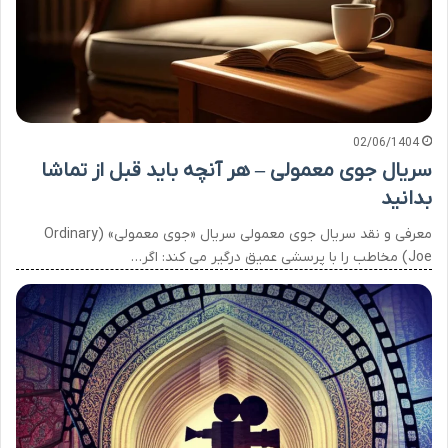
02/06/1404
سریال جوی معمولی – هر آنچه باید قبل از تماشا
بدانید
معرفی و نقد سریال جوی معمولی سریال «جوی معمولی» (Ordinary
Joe) مخاطب را با پرسشی عمیق درگیر می کند: اگر…