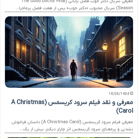
معرفی سریال دکتر خوب فصل پایانی (The Good Doctor Final
Season) سریال محبوب «دکتر خوب» پس از هفت فصل پرماجرا…
18/06/1404
معرفی و نقد فیلم سرود کریسمس (A Christmas
Carol)
معرفی فیلم سرود کریسمس (A Christmas Carol) داستان فراموش
نشدنی و پرمعنای سرود کریسمس اثر چارلز دیکنز، بیش از یک…