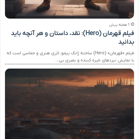
1 هفته پیش
فیلم قهرمان (Hero): نقد، داستان و هر آنچه باید
بدانید
فیلم «قهرمان» (Hero) ساخته ژانگ ییمو، اثری هنری و حماسی است که
با نمایش نبردهای خیره کننده و بصری بی…