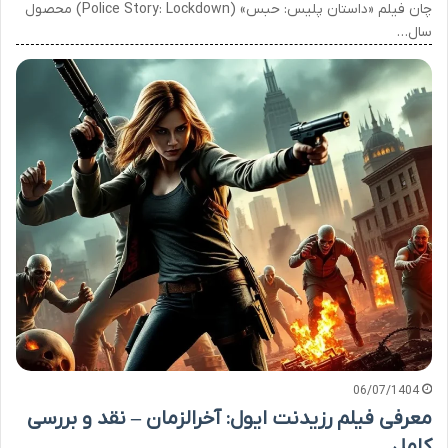
چان فیلم «داستان پلیس: حبس» (Police Story: Lockdown) محصول
سال…
06/07/1404
معرفی فیلم رزیدنت ایول: آخرالزمان – نقد و بررسی
کامل