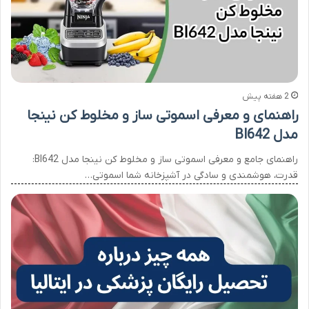
2 هفته پیش
راهنمای و معرفی اسموتی ساز و مخلوط کن نینجا
مدل Bl642
راهنمای جامع و معرفی اسموتی ساز و مخلوط کن نینجا مدل Bl642:
قدرت، هوشمندی و سادگی در آشپزخانه شما اسموتی…