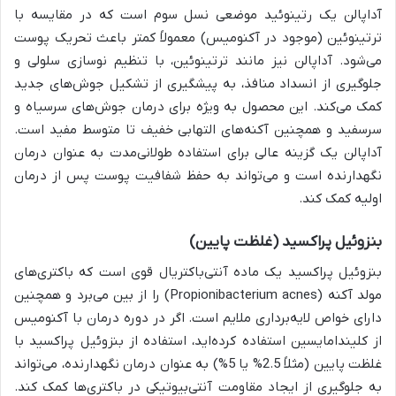
آداپالن یک رتینوئید موضعی نسل سوم است که در مقایسه با
ترتینوئین (موجود در آکنومیس) معمولاً کمتر باعث تحریک پوست
می‌شود. آداپالن نیز مانند ترتینوئین، با تنظیم نوسازی سلولی و
جلوگیری از انسداد منافذ، به پیشگیری از تشکیل جوش‌های جدید
کمک می‌کند. این محصول به ویژه برای درمان جوش‌های سرسیاه و
سرسفید و همچنین آکنه‌های التهابی خفیف تا متوسط مفید است.
آداپالن یک گزینه عالی برای استفاده طولانی‌مدت به عنوان درمان
نگهدارنده است و می‌تواند به حفظ شفافیت پوست پس از درمان
اولیه کمک کند.
بنزوئیل پراکسید (غلظت پایین)
بنزوئیل پراکسید یک ماده آنتی‌باکتریال قوی است که باکتری‌های
مولد آکنه (Propionibacterium acnes) را از بین می‌برد و همچنین
دارای خواص لایه‌برداری ملایم است. اگر در دوره درمان با آکنومیس
از کلیندامایسین استفاده کرده‌اید، استفاده از بنزوئیل پراکسید با
غلظت پایین (مثلاً 2.5% یا 5%) به عنوان درمان نگهدارنده، می‌تواند
به جلوگیری از ایجاد مقاومت آنتی‌بیوتیکی در باکتری‌ها کمک کند.