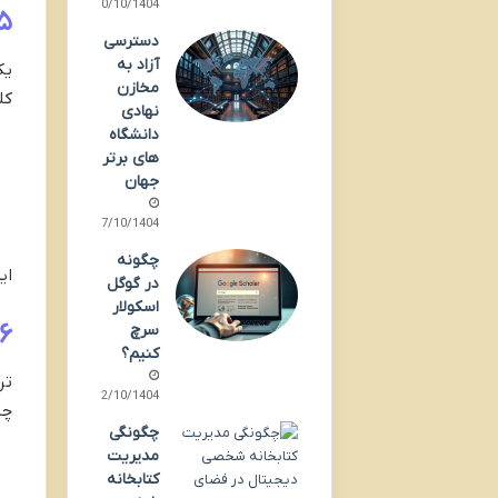
10/10/1404
۵. رویکرد محافظه‌کارانه در درمان‌
دسترسی
آزاد به
یک
مخازن
کل
نهادی
دانشگاه‌
های برتر
جهان
07/10/1404
چگونه
ای
در گوگل
اسکولار
۶. تجربه بدون درد؛ واقعیت، نه شعار تبلی
سرچ
کنیم؟
تر
02/10/1404
چن
چگونگی
مدیریت
کتابخانه