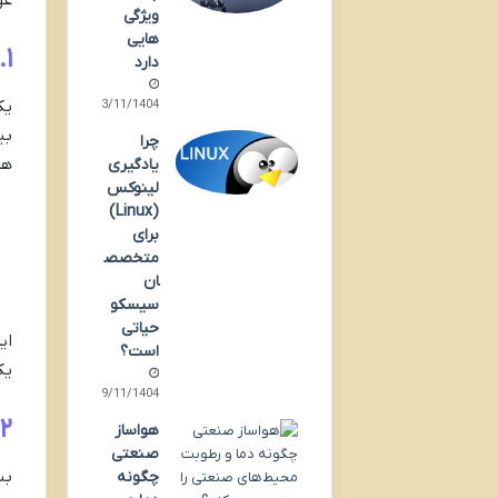
عو
ویژگی
هایی
۱. تمرکز بر تشخیص دقیق، نه صرفاً درمان سریع
دارد
یک
23/11/1404
بی
چرا
هر
یادگیری
لینوکس
(Linux)
برای
متخصص
ان
سیسکو
حیاتی
ای
است؟
یک
19/11/1404
۲. استفاده واقعی از تکنولوژی‌های روز، نه شعاری
هواساز
صنعتی
بس
چگونه