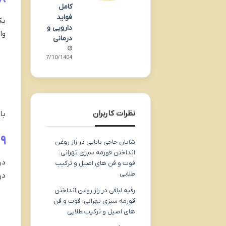
کامل
فواید
یک
دارویی و
وا
درمانی
07/10/1404
نظرات کاربران
با
۹. مدیریت درمان‌های طولانی‌مدت با برنامه‌ریزی دقیق
شایان حاجی بابایی
در
راز روغن
انداختن قورمه سبزی تهرانی:
در
فوت و فن های اصیل و ترکیب
طلایی
در
رقیه لبافی
در
راز روغن انداختن
قورمه سبزی تهرانی: فوت و فن
های اصیل و ترکیب طلایی