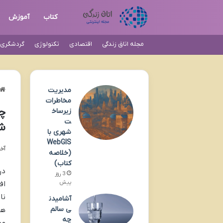
کتاب
آموزش
مجله اتاق زندگی
اقتصادی
تکنولوژی
گردشگری و
مدیریت
مخاطرات
چر
زیرساخ
ت
ش
شهری با
WebGIS
آخری
(خلاصه
کتاب)
در
3 روز
پیش
اف
نا
آشامیدن
ی سالم
هو
چه