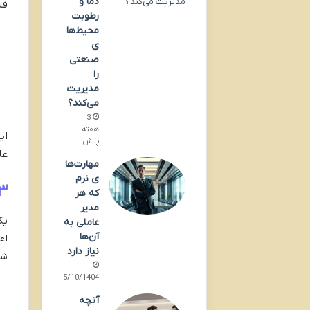
دما و
فن
رطوبت
محیط‌ها
ی
صنعتی
را
مدیریت
می‌کند؟
3
هفته
ای
پیش
عا
مهارت‌ها
ی نرم
۳. شفافیت در هزینه‌ها؛ نقطه‌ای که اعتما
که هر
مدیر
یک
عاملی به
آن‌ها
اع
نیاز دارد
شف
15/10/1404
آنچه