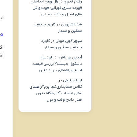
رهام فدوی
در
راز روغن انداختن
قورمه سبزی تهرانی: فوت و فن
های اصیل و ترکیب طلایی
ای
شهلا شاپوری
در
کاربرد جرثقیل
سنگین و سبدار
۱۰. جمع‌بندی؛ چرا این کلینیک انتخاب ب
سپهر کهن موئی
در
کاربرد
اگ
جرثقیل سنگین و سبدار
اش
آیدین پورباقری
در
لودسل
باسکول چیست؟ بررسی قیمت،
انواع و راهنمای خرید دقیق
لونا توفیقی
در
کلاس حسابداری کجا برم؟راهنمای
عملی انتخاب آموزشگاه بدون
هدر دادن وقت و پول