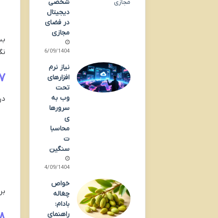
شخصی
دیجیتال
در فضای
مجازی
بس
نگ
26/09/1404
نیاز نرم
۷. برخورد انسانی؛ عاملی که کمتر درباره آن
افزارهای
تحت
وب به
در
سرورها
ی
محاسبا
ت
سنگین
24/09/1404
خواص
بر
چغاله
بادام:
راهنمای
۸. نتایج قابل مشاهده و قابل