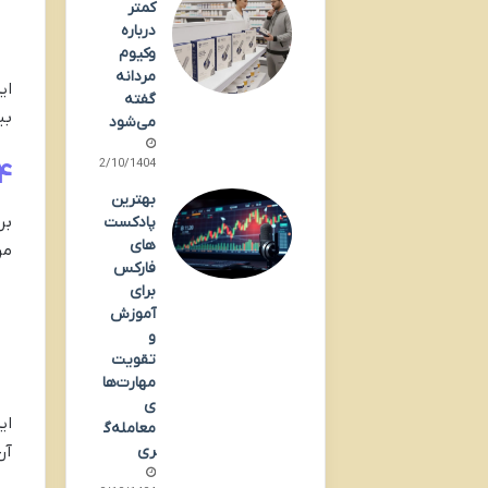
کمتر
درباره
وکیوم
مردانه
ای
گفته
بی
می‌شود
12/10/1404
۴. احترام به زمان بیمار؛ مزیت رقا
بهترین
بر
پادکست‌
های
مر
فارکس
برای
آموزش
و
تقویت
مهارت‌ها
ی
ای
معامله‌گ
ری
آن