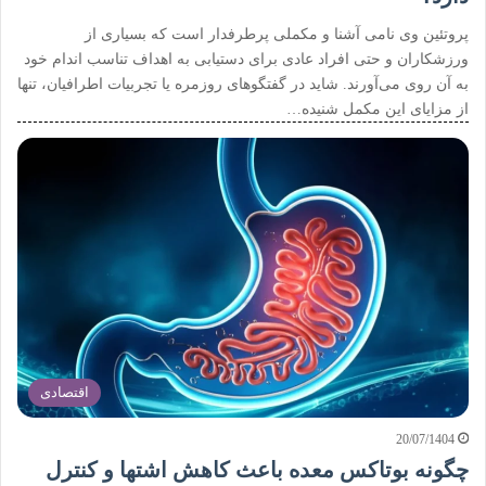
پروتئین وی نامی آشنا و مکملی پرطرفدار است که بسیاری از
ورزشکاران و حتی افراد عادی برای دستیابی به اهداف تناسب اندام خود
به آن روی می‌آورند. شاید در گفتگوهای روزمره یا تجربیات اطرافیان، تنها
از مزایای این مکمل شنیده…
اقتصادی
20/07/1404
چگونه بوتاکس معده باعث کاهش اشتها و کنترل