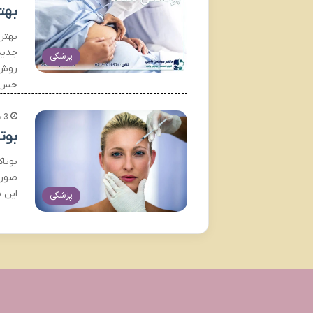
بهت
بهتر
جدید
پزشکی
روش 
حس
3 هفته پیش
بوت
بوتا
صورت
این 
پزشکی