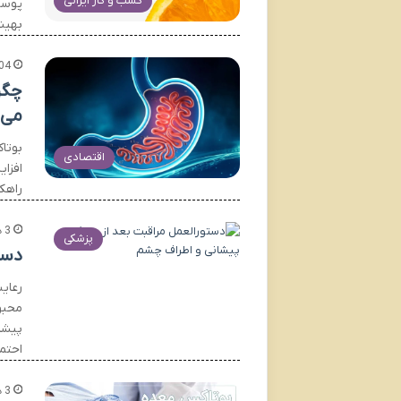
کسب و کار ایرانی
پوست
بهین
04
چگو
می 
بوتا
اقتصادی
افزا
راهک
3 هفته پیش
پزشکی
دست
رعای
محبو
پیشا
احتم
3 هفته پیش