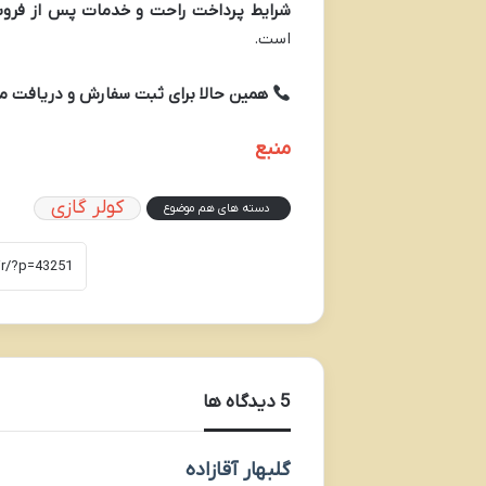
شرایط پرداخت راحت و خدمات پس از فروش
است.
همین حالا برای ثبت سفارش و دریافت مش
منبع
کولر گازی
دسته های هم موضوع
‫5 دیدگاه ها
گ
گلبهار آقازاده