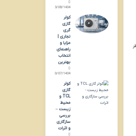
03/08/1404
کولر
گازی
گری
تجاری |
مزایا و
ر
راهنمای
انتخاب
بهترین
30/07/1404
کولر
گازی
TCL و
محیط
زیست –
بررسی
سازگاری
و اثرات