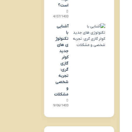
است؟
24/07/1403
آشنایی
با
تکنولوژ
ی های
جدید
کولر
گازی
گری:
تجربه
شخصی
و
مشکلات
19/06/1403