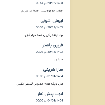
ف
28/12/1403 در 00:54
ت
چقدر خووووب……حتما سر میزنم…
:
گ
ایرمان اشرفی
ف
29/12/1403 در 00:04
ت
والا اینقدر گرون شده کولر گازی…
:
گ
فربین باهنر
ف
30/12/1403 در 00:08
ت
سپاس….
:
گ
سارا شریفی
ف
01/01/1404 در 00:06
ت
الان دیگه همه مجبورن قسطی بگیرن…
:
گ
ایوب پیش نماز
ف
04/01/1404 در 00:06
ت