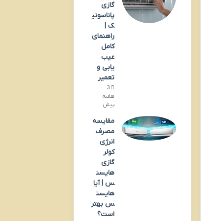
گازی
پاناسونی
ک |
راهنمای
کامل
عیب
یابی و
تعمیر
3
هفته
پیش
مقایسه
مصرف
انرژی
کولر
گازی
هایسن
س | آیا
هایسن
س بهتر
است؟