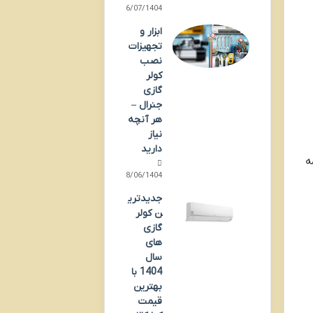
16/07/1404
ابزار و
تجهیزات
نصب
کولر
گازی
جنرال –
هر آنچه
نیاز
دارید
ه
18/06/1404
جدیدتری
ن کولر
گازی
های
سال
1404 با
بهترین
قیمت