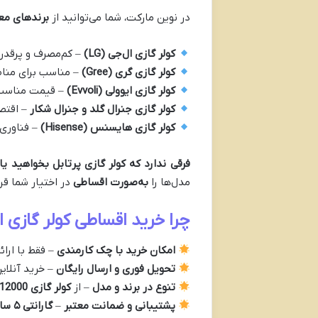
در نوین مارکت، شما می‌توانید از
برندهای مع
کولر گازی ال‌جی (LG)
– کم‌مصرف و پرقدر
کولر گازی گری (Gree)
– مناسب برای منا
کولر گازی ایوولی (Evvoli)
– قیمت مناسب 
کولر گازی جنرال گلد و جنرال شکار
– اقتصا
کولر گازی هایسنس (Hisense)
– فناوری 
فرقی ندارد که کولر گازی پرتابل بخواهید ی
مدل‌ها را
به‌صورت اقساطی
در اختیار شما قرا
چرا خرید اقساطی کولر گازی ا
امکان خرید با چک کارمندی
– فقط با ارائ
تحویل فوری و ارسال رایگان
– خرید آنلای
تنوع در برند و مدل
– از
کولر گازی 12000 تا 60000
پشتیبانی و ضمانت معتبر
–
گارانتی ۵ ساله شرکتی