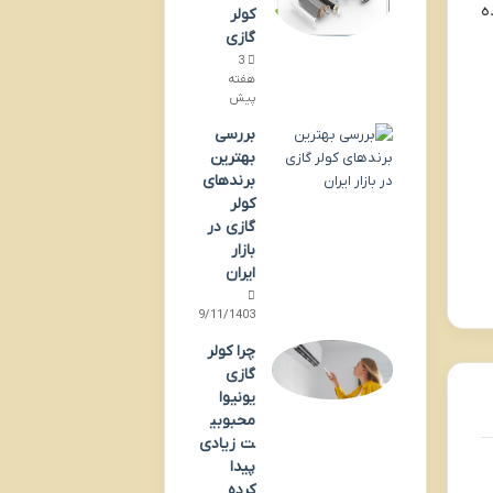
ه
کولر
گازی
3
هفته
پیش
بررسی
بهترین
برندهای
کولر
گازی در
بازار
ایران
19/11/1403
چرا کولر
گازی
یونیوا
محبوبی
ت زیادی
پیدا
کرده