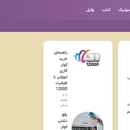
اسونیک
کتاب
وکیل
راهنمای
خرید
کولر
گازی
ایوولی با
ظرفیت
12000
2
هفته
د
پیش
م
رفع
نشتی
کولر