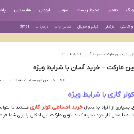
ونگ
تعمیر
محیط زیست
سونی
ایوولی
هایسنس
پان
 اقامتی
پزشکی
فیلم و سریال
تماس با ما
درباره ما
dmca
ی در نوین مارکت – خرید آسان با شرایط ویژه
ین مارکت – خرید آسان با شرایط ویژه
5
خواندن این مطلب 2 دقیقه زمان میبرد
لر گازی با شرایط ویژه
خرید اقساطی کولر گازی
، بسیاری از افراد به دنبال
هستند تا بتوانن
انه یا محل کار خود تجربه کنند.
نوین مارکت
این امکان را برای شما فراه