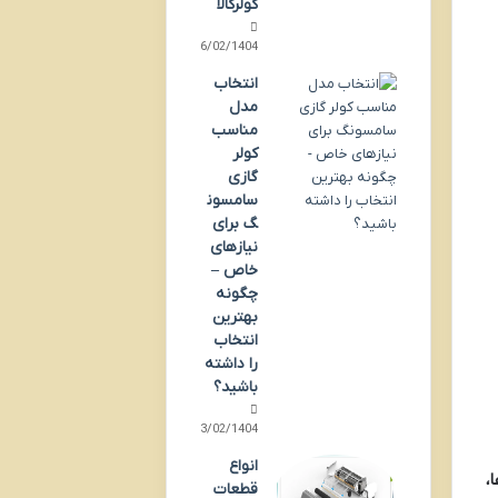
کولرکالا
06/02/1404
انتخاب
مدل
مناسب
کولر
گازی
سامسون
گ برای
نیازهای
خاص –
چگونه
بهترین
انتخاب
را داشته
باشید؟
13/02/1404
انواع
،
قطعات