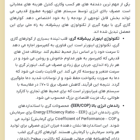
یکی از مهم ترین دغدغه های هر کسب وکاری، کنترل هزینه های عملیاتی
است. مصرف بالای انرژی توسط سیستم های تهویه مطبوع قدیمی می
تواند بخش قابل توجهی از بودجه را به خود اختصاص دهد. کولرهای
گازی گری با بهره گیری از تکنولوژی های پیشرفته، به راه حلی برای این
معضل تبدیل شده اند.
تکنولوژی اینورتر پیشرفته گری:
قلب تپنده بسیاری از کولرهای گازی
گری، تکنولوژی اینورتر است. این فناوری به کمپرسور اجازه می دهد
تا سرعت خود را بر اساس نیاز محیط تنظیم کند. برخلاف مدل های
قدیمی که کمپرسور به طور مداوم خاموش و روشن می شود و در
هر بار راه اندازی، جریان برق زیادی مصرف می کند، اینورتر گری با
سرعت متغیر و پیوسته کار می کند. این قابلیت باعث می شود که
دما به صورت یکنواخت حفظ شود و از نوسانات شدید دما جلوگیری
گردد. نتیجه این فرآیند، کاهش مصرف برق تا ۷۰٪ در مقایسه با
سیستم های غیراینورتر است که برای محیط های تجاری با کارکرد
طولانی، یک مزیت اقتصادی بزرگ محسوب می شود.
راندمان انرژی بالا (EER/COP):
محصولات گری با استانداردهای
بالای راندمان انرژی (Energy Efficiency Ratio – EER برای سرمایش
و Coefficient of Performance – COP برای گرمایش) تولید می
شوند. این استانداردها نشان دهنده میزان انرژی مصرفی برای تولید
هر واحد سرمایش یا گرمایش هستند. کولرهای گازی گری اغلب
دارای گواهینامه های جهانی هستند که بالاترین سطوح راندمان