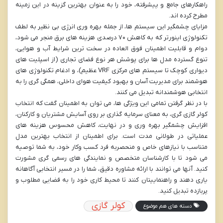
راهکارهای جامع و پیشرفته، خود را به عنوان بهترین گزینه در این زمینه
مطرح کرده اند.
مزایای چشمگیر این سیستم ها، از جمله بهره وری انرژی بی نظیر به لطف
تکنولوژی اینورتر که به کاهش ۷۰ درصدی هزینه های برق منجر می شود،
دوام و قابلیت اطمینان فوق العاده در سخت ترین شرایط آب و هوایی،
تنوع گسترده مدل ها برای پوشش هر نوع فضای تجاری (از اسپلیت های
دیواری کوچک تا سیستم های مرکزی VRF عظیم)، و ادغام تکنولوژی های
هوشمند برای مدیریت آسان و بهبود کیفیت هوای داخلی، همگی گری را به
انتخابی هوشمندانه تبدیل می کنند.
با در نظر گرفتن تمامی این ویژگی ها، می توان به اطمینان گفت که انتخاب
کولر گازی گری، به معنای سرمایه گذاری بر روی آسایش مشتریان و کارکنان،
افزایش چشمگیر بهره وری و در نهایت، کاهش محسوس هزینه های
عملیاتی در طولانی مدت است. برای اطمینان از انتخاب بهترین مدل
متناسب با نیازهای خاص و منحصربه فرد کسب وکار خود، به شما توصیه
می شود تا با کارشناسان متخصص و نمایندگی های رسمی گری مشورت
کنید. آنها می توانند با ارائه مشاوره دقیق، شما را در مسیر انتخابی آگاهانه
یاری دهند و راهنماییتان کنند تا محیط کاری خود را به فضایی مطلوب و
پربازده تبدیل کنید.
کولر گازی
دسته های هم موضوع