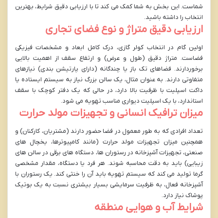
شماست. این بخش به شما کمک می کند تا با ارزیابی دقیق شرایط، بهترین
انتخاب را داشته باشید.
ارزیابی دقیق متراژ و نوع فضای تجاری
اولین گام در انتخاب کولر گازی، درک کامل ابعاد و مشخصات فیزیکی
فضاست. متراژ دقیق (طول و عرض) و ارتفاع سقف از اهمیت بالایی
برخوردارند. فضاهای تک باز یا چندگانه (دارای پارتیشن بندی) نیازهای
متفاوتی دارند. به عنوان مثال، یک سالن بزرگ نیاز به سیستم ایستاده یا
داکت اسپلیت با ظرفیت بالا دارد، در حالی که یک دفتر کوچک با سقف
استاندارد، با یک اسپلیت دیواری مناسب تهویه می شود.
میزان ترافیک انسانی و تجهیزات مولد حرارت
تعداد افرادی که به طور معمول در فضا حضور دارند (مشتریان، کارکنان) و
همچنین میزان تجهیزات مولد حرارت (مانند کامپیوترها، یخچال های
صنعتی، تجهیزات آشپزخانه در رستوران ها، دستگاه های برقی در سالن های
زیبایی) باید به دقت محاسبه شوند. هر فرد یا دستگاه، مقدار مشخصی
گرما تولید می کند که سیستم تهویه باید آن را خنثی کند. یک رستوران با
آشپزخانه فعال، به ظرفیت سرمایشی بسیار بیشتری نسبت به یک بوتیک
پوشاک نیاز دارد.
شرایط آب و هوایی منطقه