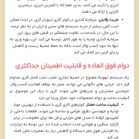
انرژی را تأیید می کنند، بدین معنا که با کمترین انرژی، بیشترین
کارایی را ارائه می دهند.
مزیت رقابتی:
سرمایه گذاری در کولر گازی اینورتر گری، در ابتدا ممکن
است کمی بیشتر از خرید سیستم های سنتی و ارزان تر به نظر برسد.
با این حال، در بلندمدت، تفاوت چشمگیر در قبض های برق، این
سرمایه گذاری اولیه را به طور کامل توجیه می کند. این بهره وری نه
تنها به سود کسب وکار است، بلکه به حفظ محیط زیست و کاهش
ردپای کربن نیز کمک می کند.
دوام فوق العاده و قابلیت اطمینان حداکثری
یک سیستم تهویه مطبوع در محیط تجاری، اغلب تحت فشار کاری مداوم
قرار دارد. خرابی های ناگهانی می توانند منجر به توقف فعالیت کسب وکار،
نارضایتی مشتریان و ضررهای مالی شوند. گری با درک این موضوع، بر
کیفیت ساخت و دوام محصولات خود تمرکز ویژه ای دارد.
کیفیت ساخت ممتاز:
کولرهای گازی گری با استفاده از بهترین مواد
اولیه و مهندسی دقیق، طراحی و ساخته می شوند. قطعات داخلی، از
کمپرسور گرفته تا مبدل های حرارتی و فن ها، برای مقاومت در برابر
کارکرد سنگین و طولانی مدت انتخاب شده اند. این توجه به جزئیات،
به افزایش طول عمر دستگاه و کاهش نیاز به تعمیرات مکرر کمک
می کند.