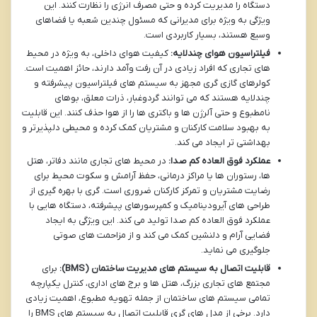
دستگاه را مدیریت کرده و حتی مصرف انرژی را نظارت کنند. این
ویژگی به ویژه برای مدیرانی که مسئول چندین شعبه یا فضاهای
وسیع هستند، بسیار کاربردی است.
فیلتراسیون هوای چندلایه:
کیفیت هوای داخلی، به ویژه در محیط
های تجاری که افراد زیادی در آن رفت وآمد دارند، حائز اهمیت است.
کولرهای گازی گری مجهز به سیستم های فیلتراسیون پیشرفته و
چندلایه هستند که می توانند گردوغبار، ذرات معلق، بوهای
نامطبوع و حتی آلرژن ها و باکتری ها را از هوا حذف کنند. این قابلیت
به بهبود سلامت کارکنان و مشتریان کمک کرده و محیطی دلپذیرتر و
بهداشتی تر ایجاد می کند.
عملکرد فوق العاده کم صدا:
در محیط های تجاری مانند دفاتر، هتل
ها، رستوران ها یا مراکز درمانی، حفظ آرامش و سکوت محیط برای
رضایت مشتریان و تمرکز کارکنان ضروری است. گری با بهره گیری از
طراحی های آیرودینامیک و کمپرسورهای پیشرفته، دستگاه هایی با
عملکرد فوق العاده کم صدا تولید می کند. این ویژگی به ایجاد
فضایی آرام و دلنشین کمک می کند و از مزاحمت های صوتی
جلوگیری می نماید.
قابلیت اتصال به سیستم های مدیریت ساختمان (BMS):
برای
مجتمع های تجاری بزرگ، هتل ها و برج های اداری، کنترل یکپارچه
تمامی سیستم های ساختمان از جمله تهویه مطبوع، اهمیت زیادی
دارد. برخی از مدل های گری قابلیت اتصال به سیستم های BMS را