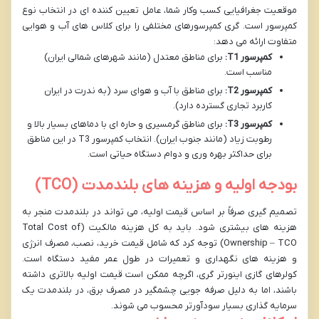
موقعیت جغرافیایی کسب وکار شما، عامل تعیین کننده ای در انتخاب نوع
کمپرسور است. گری کمپرسورهای مختلفی را برای کلاس های آب و هوایی
متفاوت ارائه می دهد:
کمپرسور T1:
برای مناطق معتدل (مانند شهرهای شمالی ایران)
مناسب است.
کمپرسور T2:
برای مناطق با آب و هوای سرد (به ندرت در ایران
کاربرد تجاری گسترده دارد).
کمپرسور T3:
برای مناطق گرمسیری و حاره ای با دماهای بسیار بالا و
رطوبت زیاد (مانند جنوب ایران). انتخاب کمپرسور T3 در این مناطق
برای حداکثر بهره وری و دوام دستگاه حیاتی است.
بودجه اولیه و هزینه های بلندمدت (TCO)
تصمیم گیری صرفاً بر اساس قیمت اولیه، می تواند در بلندمدت منجر به
هزینه های بیشتری شود. باید به کل هزینه مالکیت (Total Cost of
Ownership – TCO) توجه کرد که شامل قیمت خرید، نصب، مصرف انرژی
و هزینه های نگهداری و تعمیرات در طول عمر مفید دستگاه است.
کولرهای گازی اینورتر گری، اگرچه ممکن است قیمت اولیه بالاتری داشته
باشند، اما به دلیل صرفه جویی چشمگیر در مصرف برق، در بلندمدت یک
سرمایه گذاری بسیار سودآورتر محسوب می شوند.