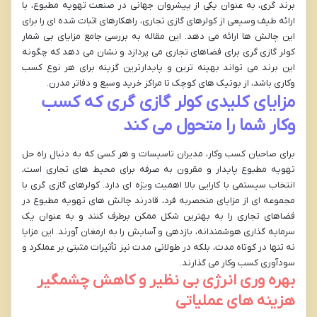
برند گری، به عنوان یکی از پیشروان جهانی در صنعت تهویه مطبوع، با
ارائه طیف وسیعی از کولرهای گازی تجاری، راهکارهای اثبات شده ای را برای
این چالش ها ارائه می دهد. این مقاله به بررسی جامع مزایای بی شمار
کولر گازی گری برای فضاهای تجاری می پردازد و نشان می دهد که چگونه
این برند می تواند بهینه ترین و پایدارترین گزینه برای هر نوع کسب
وکاری باشد، از بوتیک های کوچک تا مراکز خرید وسیع و دفاتر مدرن.
مزایای کلیدی کولر گازی گری که کسب
وکار شما را متحول می کند
برای صاحبان کسب وکار، مدیران تاسیسات و هر کسی که به دنبال راه حل
تهویه مطبوع پایدار و مقرون به صرفه برای محیط های تجاری است،
انتخاب سیستمی با کارایی بالا اهمیت ویژه ای دارد. کولرهای گازی گری با
مجموعه ای از مزایای منحصربه فرد، قادرند چالش های تهویه مطبوع در
فضاهای تجاری را به بهترین شکل ممکن برطرف کنند و به عنوان یک
سرمایه گذاری هوشمندانه، بازدهی و آسایش را به ارمغان آورند. این مزایا
نه تنها در کوتاه مدت، بلکه در طولانی مدت نیز تأثیرات مثبتی بر عملکرد و
سودآوری کسب وکار می گذارند.
بهره وری انرژی بی نظیر و کاهش چشمگیر
هزینه های عملیاتی