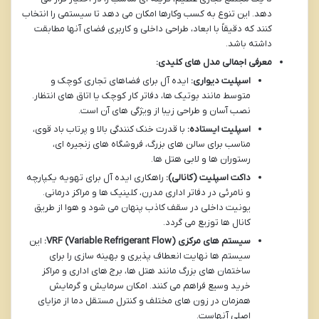
دهد. این تنوع به کسب وکارها امکان می دهد تا سیستمی را انتخاب
کنند که دقیقاً با ابعاد، طراحی داخلی و کاربری فضای آنها مطابقت
داشته باشد.
معرفی اجمالی مدل های کلیدی:
اسپلیت دیواری:
ایده آل برای فضاهای تجاری کوچک و
متوسط مانند بوتیک ها، دفاتر کار کوچک یا اتاق های انتظار.
نصب آسان و طراحی زیبا از ویژگی های آن است.
اسپلیت ایستاده:
با قدرت خنک کنندگی بالا و پرتاب باد قوی،
مناسب برای سالن های بزرگ، فروشگاه های زنجیره ای،
رستوران ها و لابی هتل ها.
داکت اسپلیت (کانالی):
راهکاری ایده آل برای تهویه یکپارچه
و نامرئی در دفاتر اداری مدرن، کلینیک ها و مراکز درمانی.
یونیت داخلی در سقف کاذب پنهان می شود و هوا از طریق
کانال ها توزیع می گردد.
سیستم های مرکزی VRF (Variable Refrigerant Flow):
این
سیستم ها نهایت انعطاف پذیری و بهینه سازی را برای
ساختمان های بزرگ مانند هتل ها، برج های اداری و مراکز
خرید وسیع فراهم می کنند. امکان سرمایش و گرمایش
همزمان در زون های مختلف و کنترل مستقل دما از مزایای
اصلی آنهاست.