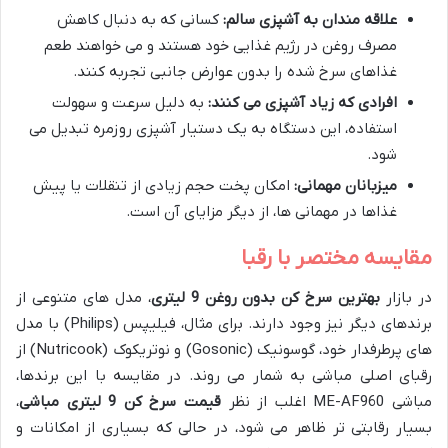
علاقه مندان به آشپزی سالم:
کسانی که به دنبال کاهش
مصرف روغن در رژیم غذایی خود هستند و می خواهند طعم
غذاهای سرخ شده را بدون عوارض جانبی تجربه کنند.
افرادی که زیاد آشپزی می کنند:
به دلیل سرعت و سهولت
استفاده، این دستگاه به یک دستیار آشپزی روزمره تبدیل می
شود.
میزبانان مهمانی:
امکان پخت حجم زیادی از تنقلات یا پیش
غذاها در مهمانی ها، از دیگر مزایای آن است.
مقایسه مختصر با رقبا
در بازار
بهترین سرخ کن بدون روغن 9 لیتری
، مدل های متنوعی از
برندهای دیگر نیز وجود دارند. برای مثال، فیلیپس (Philips) با مدل
های پرطرفدار خود، گوسونیک (Gosonic) و نوتریکوک (Nutricook) از
رقبای اصلی مباشی به شمار می روند. در مقایسه با این برندها،
مباشی ME-AF960 اغلب از نظر
قیمت سرخ کن 9 لیتری مباشی
،
بسیار رقابتی تر ظاهر می شود، در حالی که بسیاری از امکانات و