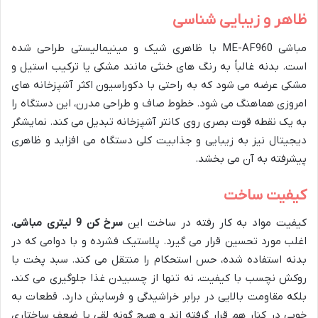
ظاهر و زیبایی شناسی
مباشی ME-AF960 با ظاهری شیک و مینیمالیستی طراحی شده
است. بدنه غالباً به رنگ های خنثی مانند مشکی یا ترکیب استیل و
مشکی عرضه می شود که به راحتی با دکوراسیون اکثر آشپزخانه های
امروزی هماهنگ می شود. خطوط صاف و طراحی مدرن، این دستگاه را
به یک نقطه قوت بصری روی کانتر آشپزخانه تبدیل می کند. نمایشگر
دیجیتال نیز به زیبایی و جذابیت کلی دستگاه می افزاید و ظاهری
پیشرفته به آن می بخشد.
کیفیت ساخت
کیفیت مواد به کار رفته در ساخت این
سرخ کن 9 لیتری مباشی
،
اغلب مورد تحسین قرار می گیرد. پلاستیک فشرده و با دوامی که در
بدنه استفاده شده، حس استحکام را منتقل می کند. سبد پخت با
روکش نچسب با کیفیت، نه تنها از چسبیدن غذا جلوگیری می کند،
بلکه مقاومت بالایی در برابر خراشیدگی و فرسایش دارد. قطعات به
خوبی در کنار هم قرار گرفته اند و هیچ گونه لقی یا ضعف ساختاری