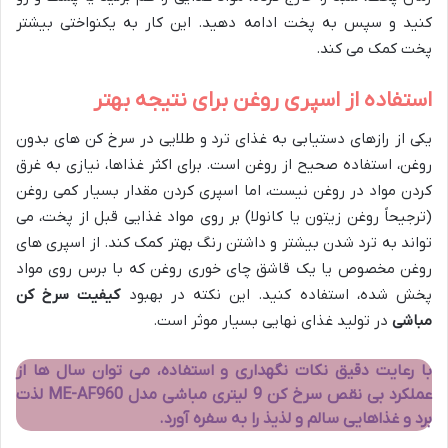
کنید و سپس به پخت ادامه دهید. این کار به یکنواختی بیشتر
پخت کمک می کند.
استفاده از اسپری روغن برای نتیجه بهتر
یکی از رازهای دستیابی به غذای ترد و طلایی در سرخ کن های بدون
روغن، استفاده صحیح از روغن است. برای اکثر غذاها، نیازی به غرق
کردن مواد در روغن نیست، اما اسپری کردن مقدار بسیار کمی روغن
(ترجیحاً روغن زیتون یا کانولا) بر روی مواد غذایی قبل از پخت، می
تواند به ترد شدن بیشتر و داشتن رنگ بهتر کمک کند. از اسپری های
روغن مخصوص یا یک قاشق چای خوری روغن که با برس روی مواد
پخش شده، استفاده کنید. این نکته در بهبود
کیفیت سرخ کن
مباشی
در تولید غذای نهایی بسیار موثر است.
با رعایت دقیق نکات نگهداری و استفاده، می توان سال ها از
عملکرد بی نقص سرخ کن 9 لیتری مباشی مدل ME-AF960 لذت
برد و غذاهایی سالم و لذیذ را به سفره آورد.