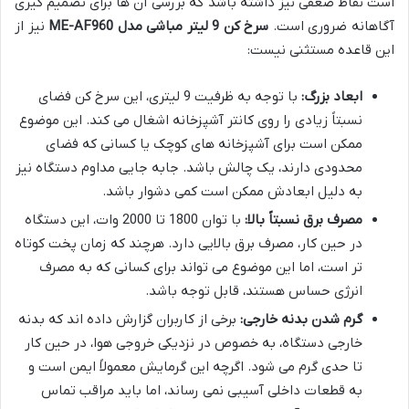
است نقاط ضعفی نیز داشته باشد که بررسی آن ها برای تصمیم گیری
آگاهانه ضروری است.
سرخ کن 9 لیتر مباشی مدل ME-AF960
نیز از
این قاعده مستثنی نیست:
ابعاد بزرگ:
با توجه به ظرفیت 9 لیتری، این سرخ کن فضای
نسبتاً زیادی را روی کانتر آشپزخانه اشغال می کند. این موضوع
ممکن است برای آشپزخانه های کوچک یا کسانی که فضای
محدودی دارند، یک چالش باشد. جابه جایی مداوم دستگاه نیز
به دلیل ابعادش ممکن است کمی دشوار باشد.
مصرف برق نسبتاً بالا:
با توان 1800 تا 2000 وات، این دستگاه
در حین کار، مصرف برق بالایی دارد. هرچند که زمان پخت کوتاه
تر است، اما این موضوع می تواند برای کسانی که به مصرف
انرژی حساس هستند، قابل توجه باشد.
گرم شدن بدنه خارجی:
برخی از کاربران گزارش داده اند که بدنه
خارجی دستگاه، به خصوص در نزدیکی خروجی هوا، در حین کار
تا حدی گرم می شود. اگرچه این گرمایش معمولاً ایمن است و
به قطعات داخلی آسیبی نمی رساند، اما باید مراقب تماس