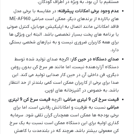
مستقیم با آن بود، به ویژه در اطراف کودکان.
عدم وجود برخی امکانات پیشرفته:
در مقایسه با برخی مدل
های بالارده از برندهای دیگر، ممکن است مباشی ME-AF960
فاقد امکاناتی مانند اتصال به اپلیکیشن موبایل، کنترل صوتی
یا برنامه های پخت بسیار تخصصی باشد. البته این ویژگی ها
برای همه کاربران ضروری نیست و به نیازهای شخصی بستگی
دارد.
صدای دستگاه در حین کار:
اگرچه صدای تولید شده توسط
دستگاه آزاردهنده نیست، اما مانند هر سرخ کن بدون روغن
دیگری، فن داخلی آن در حین کار صدایی تولید می کند. این
صدا برای برخی از کاربران ممکن است کمی بلندتر از حد انتظار
باشد، به خصوص در آشپزخانه های اوپن.
قیمت سرخ کن 9 لیتری مباشی:
اگرچه
قیمت سرخ کن 9 لیتری
مباشی
نسبت به ظرفیت و امکاناتش رقابتی است، اما برای
برخی بودجه ها ممکن است همچنان گران تلقی شود. سرمایه
گذاری اولیه برای این دستگاه ممکن است نسبت به یک سرخ
کن معمولی بیشتر باشد، هرچند که در بلندمدت با کاهش