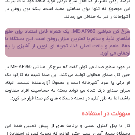
درصد روغن کمتر، از غذاهای سرخ کردنی مورد علاقه خود لذت ببرید.
این موضوع نه تنها برای سلامتی مفید است، بلکه بوی روغن در
آشپزخانه را نیز به حداقل می رساند.
سرخ کن مباشی ME-AF960، یک همراه قابل اعتماد برای خلق
غذاهای لذیذ و سالم با کمترین میزان روغن است. این دستگاه با
حفظ طعم و بافت اصلی غذا، تجربه ای نوین از آشپزی را به
ارمغان می آورد.
در مورد سطح صدا، می توان گفت که سرخ کن مباشی ME-AF960 در
حین کار، صدای معقولی تولید می کند. این صدا شبیه به کارکرد یک
فر برقی یا هود آشپزخانه است و معمولاً آزاردهنده نیست. البته،
میزان صدای درک شده می تواند بسته به حساسیت افراد متفاوت
باشد، اما به طور کلی، در دسته دستگاه های کم صدا قرار می گیرد.
سهولت در استفاده
کار با پنل کنترل لمسی و برنامه های از پیش تعیین شده این
دستگاه بسیار آسان است. حتی افرادی که تجربه کمی در استفاده از