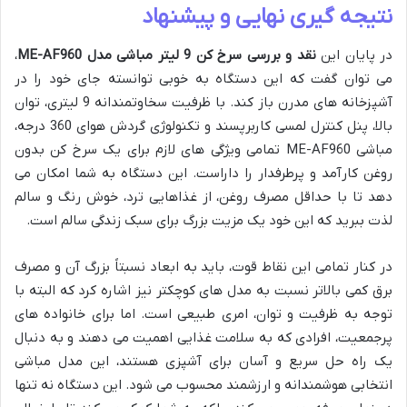
نتیجه گیری نهایی و پیشنهاد
در پایان این
نقد و بررسی سرخ کن 9 لیتر مباشی مدل ME-AF960
،
می توان گفت که این دستگاه به خوبی توانسته جای خود را در
آشپزخانه های مدرن باز کند. با ظرفیت سخاوتمندانه 9 لیتری، توان
بالا، پنل کنترل لمسی کاربرپسند و تکنولوژی گردش هوای 360 درجه،
مباشی ME-AF960 تمامی ویژگی های لازم برای یک سرخ کن بدون
روغن کارآمد و پرطرفدار را داراست. این دستگاه به شما امکان می
دهد تا با حداقل مصرف روغن، از غذاهایی ترد، خوش رنگ و سالم
لذت ببرید که این خود یک مزیت بزرگ برای سبک زندگی سالم است.
در کنار تمامی این نقاط قوت، باید به ابعاد نسبتاً بزرگ آن و مصرف
برق کمی بالاتر نسبت به مدل های کوچکتر نیز اشاره کرد که البته با
توجه به ظرفیت و توان، امری طبیعی است. اما برای خانواده های
پرجمعیت، افرادی که به سلامت غذایی اهمیت می دهند و به دنبال
یک راه حل سریع و آسان برای آشپزی هستند، این مدل مباشی
انتخابی هوشمندانه و ارزشمند محسوب می شود. این دستگاه نه تنها