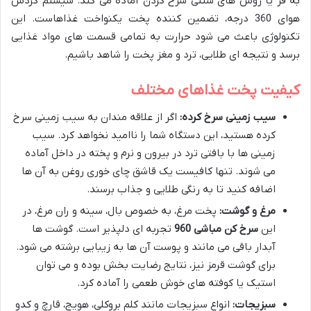
به فر یا روش های سنتی سرخ کردن آماده می کند. سیستم گردش
هوای 360 درجه، تضمین کننده پخت یکنواخت غذاهاست. این
تکنولوژی باعث می شود حرارت به تمامی قسمت های مواد غذایی
برسد و نتیجه ای طلایی، ترد و مغز پخت را شاهد باشیم.
کیفیت پخت غذاهای مختلف
سیب زمینی سرخ کرده:
اگر از علاقه مندان به سیب زمینی سرخ
کرده هستید، این دستگاه شما را ناامید نخواهد کرد. سیب
زمینی ها با بافتی ترد در بیرون و نرم و پخته در داخل آماده
می شوند. تنها کافیست یک قاشق چای خوری روغن به آن ها
اضافه کنید تا به رنگی طلایی و جذاب برسند.
مرغ و گوشت:
پخت مرغ، به خصوص بال، سینه و ران مرغ، در
این
سرخ کن مباشی 960
تجربه ای دلپذیر است. گوشت ها
آبدار باقی می مانند و پوست آن ها به زیبایی برشته می شود.
برای گوشت قرمز نیز، نتایج رضایت بخش بوده و می توان
استیک یا کوفته های خوش طعمی را آماده کرد.
سبزیجات:
انواع سبزیجات مانند کلم بروکلی، هویج، قارچ و کدو