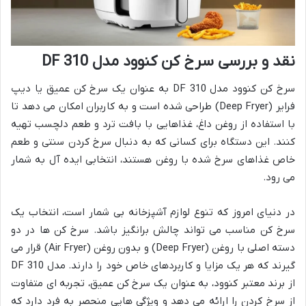
نقد و بررسی سرخ کن کنوود مدل DF 310
سرخ کن کنوود مدل DF 310 به عنوان یک سرخ کن عمیق یا دیپ
فرایر (Deep Fryer) طراحی شده است و به کاربران امکان می دهد تا
با استفاده از روغن داغ، غذاهایی با بافت ترد و طعم دلچسب تهیه
کنند. این دستگاه برای کسانی که به دنبال سرخ کردن سنتی و طعم
خاص غذاهای سرخ شده با روغن هستند، انتخابی ایده آل به شمار
می رود.
در دنیای امروز که تنوع لوازم آشپزخانه بی شمار است، انتخاب یک
سرخ کن مناسب می تواند چالش برانگیز باشد. سرخ کن ها در دو
دسته اصلی با روغن (Deep Fryer) و بدون روغن (Air Fryer) قرار می
گیرند که هر یک مزایا و کاربردهای خاص خود را دارند. مدل DF 310
از برند معتبر کنوود، به عنوان یک سرخ کن عمیق، تجربه ای متفاوت
از سرخ کردن را ارائه می دهد و ویژگی هایی منحصر به فرد دارد که