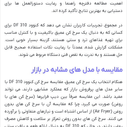
اهمیت مطالعه دفترچه راهنما و رعایت دستورالعمل ها برای
دستیابی به بهترین نتایج تأکید کرده اند.
در مجموع، تجربیات کاربران نشان می دهد که کنوود DF 310 برای
کسانی که به دنبال یک سرخ کن عمیق باکیفیت و با کنترل مناسب
برای تهیه غذاهای ترد و سنتی هستند، گزینه بسیار خوبی است.
مشکلات گزارش شده، عمدتاً با رعایت نکات استفاده صحیح قابل
حل هستند و به ندرت به نقص فنی دستگاه مربوط می شوند.
مقایسه با مدل های مشابه در بازار
هنگام انتخاب یک سرخ کن عمیق، مقایسه سرخ کن کنوود DF 310 با
سایر مدل های پرفروش بازار که عملکرد مشابهی دارند، می تواند
مفید باشد. این مقایسه صرفاً بین دیپ فرایرها (سرخ کن های با
روغن) صورت می گیرد، چرا که مقایسه آن با سرخ کن های بدون
روغن (Air Fryer) از اساس اشتباه است و نیازهای متفاوتی را برآورده
می کنند. سرخ کن های بدون روغن تمرکز بر سلامت و کاهش مصرف
روغن دارند، در حالی که DF 310 به دنبال ارائه طعم و بافت سنتی