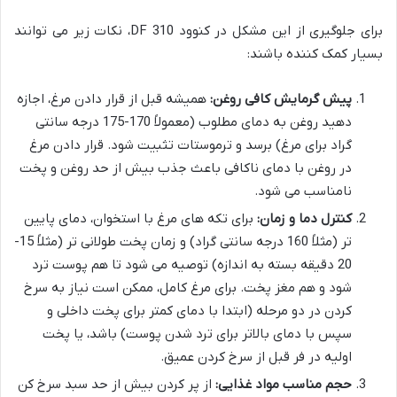
برای جلوگیری از این مشکل در کنوود DF 310، نکات زیر می توانند
بسیار کمک کننده باشند:
پیش گرمایش کافی روغن:
همیشه قبل از قرار دادن مرغ، اجازه
دهید روغن به دمای مطلوب (معمولاً 170-175 درجه سانتی
گراد برای مرغ) برسد و ترموستات تثبیت شود. قرار دادن مرغ
در روغن با دمای ناکافی باعث جذب بیش از حد روغن و پخت
نامناسب می شود.
کنترل دما و زمان:
برای تکه های مرغ با استخوان، دمای پایین
تر (مثلاً 160 درجه سانتی گراد) و زمان پخت طولانی تر (مثلاً 15-
20 دقیقه بسته به اندازه) توصیه می شود تا هم پوست ترد
شود و هم مغز پخت. برای مرغ کامل، ممکن است نیاز به سرخ
کردن در دو مرحله (ابتدا با دمای کمتر برای پخت داخلی و
سپس با دمای بالاتر برای ترد شدن پوست) باشد، یا پخت
اولیه در فر قبل از سرخ کردن عمیق.
حجم مناسب مواد غذایی:
از پر کردن بیش از حد سبد سرخ کن