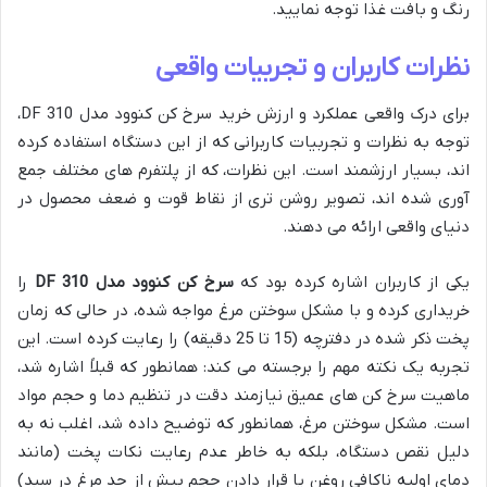
رنگ و بافت غذا توجه نمایید.
نظرات کاربران و تجربیات واقعی
برای درک واقعی عملکرد و ارزش خرید سرخ کن کنوود مدل DF 310،
توجه به نظرات و تجربیات کاربرانی که از این دستگاه استفاده کرده
اند، بسیار ارزشمند است. این نظرات، که از پلتفرم های مختلف جمع
آوری شده اند، تصویر روشن تری از نقاط قوت و ضعف محصول در
دنیای واقعی ارائه می دهند.
یکی از کاربران اشاره کرده بود که
سرخ کن کنوود مدل DF 310
را
خریداری کرده و با مشکل سوختن مرغ مواجه شده، در حالی که زمان
پخت ذکر شده در دفترچه (15 تا 25 دقیقه) را رعایت کرده است. این
تجربه یک نکته مهم را برجسته می کند: همانطور که قبلاً اشاره شد،
ماهیت سرخ کن های عمیق نیازمند دقت در تنظیم دما و حجم مواد
است. مشکل سوختن مرغ، همانطور که توضیح داده شد، اغلب نه به
دلیل نقص دستگاه، بلکه به خاطر عدم رعایت نکات پخت (مانند
دمای اولیه ناکافی روغن یا قرار دادن حجم بیش از حد مرغ در سبد)