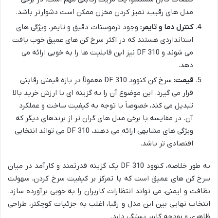
مدل های رقیب، تمیز کردن مخزن ممکن است دشوارتر باشد.
کنترل دما و تایمر:
وجود ترموستات دقیق و تایمر، ویژگی های
استانداردی هستند که در اکثر سرخ کن های عمیق خوب یافت
می شوند و DF 310 نیز این قابلیت ها را به خوبی ارائه می
دهد.
قیمت:
سرخ کن کنوود DF 310 معمولاً در بازه قیمتی رقابتی
قرار می گیرد. این موضوع آن را به گزینه ای با ارزش خرید بالا
تبدیل می کند، خصوصاً با توجه به کیفیت ساخت و عملکرد
آن. در مقایسه با برخی مدل های گران تر از برندهای دیگر که
ویژگی های مشابهی ارائه می دهند، DF 310 می تواند انتخابی
اقتصادی تر باشد.
به طور خلاصه، کنوود DF 310 یک گزینه قدرتمند و کارآمد در میان
سرخ کن های عمیق است که با تمرکز بر کیفیت سرخ کردن، سهولت
نظافت و ایمنی، می تواند انتظارات کاربران را به خوبی برآورده سازد.
انتخاب نهایی بین این مدل و رقبا، اغلب به جزئیات کوچکتر، طراحی
ظاهری و بودجه کاربر بستگی دارد.