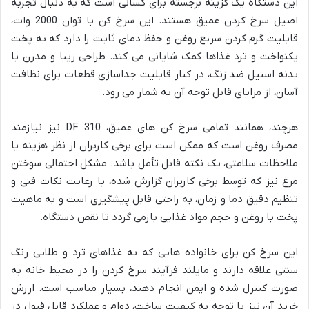
این دستگاه یک گزینه برجسته برای کسانی است که به دنبال تجربه
اصیل سرخ کردن عمیق هستند. این سرخ کن با توان 2000 وات،
قابلیت گرم کردن سریع روغن و حفظ دمای ثابت را دارد که به پخت
یکنواخت و ترد غذاها کمک شایانی می کند. طراحی زیبا و مدرن با
بدنه استیل ضد زنگ، در کنار قابلیت جداسازی قطعات برای نظافت
آسان، از مزایای قابل توجه آن به شمار می رود.
هرچند، همانند تمامی سرخ کن های عمیق، DF 310 نیز نیازمند
مصرف روغن است که ممکن است برای برخی کاربران از نظر هزینه یا
ملاحظات سلامتی، یک نکته قابل تأمل باشد. مشکل احتمالی سوختن
مرغ نیز که توسط برخی کاربران گزارش شده، با رعایت نکات فنی و
تنظیم دقیق دما و زمان، به راحتی قابل پیشگیری است و به ماهیت
پخت با روغن و حجم مواد غذایی بازمی گردد تا نقص دستگاه.
این سرخ کن برای خانواده هایی که به غذاهای ترد و طلایی رنگ
سنتی علاقه دارند و مایلند فرآیند سرخ کردن را در محیط خانه به
صورت کنترل شده و ایمن انجام دهند، بسیار مناسب است. ارزش
خرید آن نیز با توجه به کیفیت ساخت، دوام و عملکرد قابل قبول در