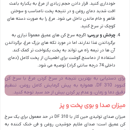
خودداری کنید. قرار دادن حجم زیادی از مرغ به یکباره باعث
افت شدید دمای روغن و در نتیجه پخت نامناسب و سوختن
ظاهر و خام ماندن داخل می شود. مرغ را به صورت دسته های
کوچک تر سرخ کنید.
چرخش و بررسی:
اگرچه سرخ کن های عمیق معمولاً نیازی به
برگرداندن غذا ندارند، اما در مورد تکه های بزرگ مرغ، برگرداندن
آن ها در نیمه راه می تواند به پخت یکنواخت تر کمک کند.
استفاده از دماسنج گوشت برای اطمینان از پخت کامل (دمای
داخلی 74 درجه سانتی گراد) توصیه می شود.
برای دستیابی به بهترین نتیجه در سرخ کردن مرغ با سرخ کن
کنوود DF 310، همواره به پیش گرمایش کامل روغن، تنظیم
دقیق دما و زمان، و عدم پر کردن بیش از حد سبد توجه کنید.
میزان صدا و بوی پخت و پز
میزان صدای تولیدی حین کار با DF 310 در حد معمول برای یک سرخ
کن عمیق است؛ صدای ملایم جوشیدن روغن و فن خنک کننده به