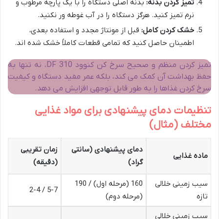
تمیز کردن بدنه:
بدنه اصلی دستگاه را با یک پارچه مرطوب و
نرم تمیز کنید. هرگز دستگاه را در آب غوطه ور نکنید.
خشک کردن کامل:
قبل از مونتاژ مجدد و استفاده بعدی،
اطمینان حاصل کنید که تمامی قطعات کاملاً خشک شده اند.
تمیز کردن منظم و صحیح سرخ کن کنوود DF 310، نه تنها به
حفظ بهداشت آن کمک می کند، بلکه عمر مفید دستگاه و کیفیت
سرخ کردن غذاها را به طور قابل توجهی افزایش می دهد.
تنظیمات دمای پیشنهادی برای مواد غذایی
مختلف (مثال)
دمای پیشنهادی (سانتی
زمان تقریبی
ماده غذایی
گراد)
(دقیقه)
سیب زمینی خلالی
160 (مرحله اول) / 190
5-7 / 2-4
تازه
(مرحله دوم)
سیب زمینی خلالی