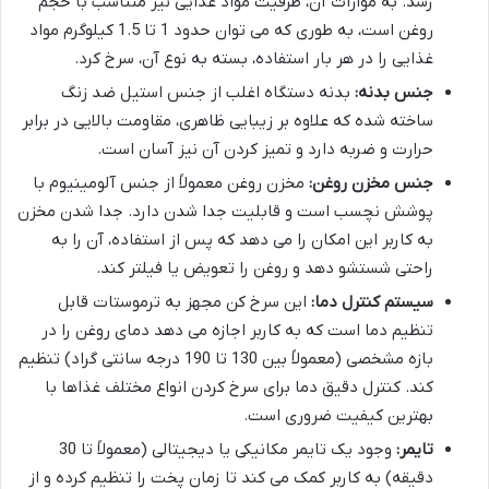
رسد. به موازات آن، ظرفیت مواد غذایی نیز متناسب با حجم
روغن است، به طوری که می توان حدود 1 تا 1.5 کیلوگرم مواد
غذایی را در هر بار استفاده، بسته به نوع آن، سرخ کرد.
جنس بدنه:
بدنه دستگاه اغلب از جنس استیل ضد زنگ
ساخته شده که علاوه بر زیبایی ظاهری، مقاومت بالایی در برابر
حرارت و ضربه دارد و تمیز کردن آن نیز آسان است.
جنس مخزن روغن:
مخزن روغن معمولاً از جنس آلومینیوم با
پوشش نچسب است و قابلیت جدا شدن دارد. جدا شدن مخزن
به کاربر این امکان را می دهد که پس از استفاده، آن را به
راحتی شستشو دهد و روغن را تعویض یا فیلتر کند.
سیستم کنترل دما:
این سرخ کن مجهز به ترموستات قابل
تنظیم دما است که به کاربر اجازه می دهد دمای روغن را در
بازه مشخصی (معمولاً بین 130 تا 190 درجه سانتی گراد) تنظیم
کند. کنترل دقیق دما برای سرخ کردن انواع مختلف غذاها با
بهترین کیفیت ضروری است.
تایمر:
وجود یک تایمر مکانیکی یا دیجیتالی (معمولاً تا 30
دقیقه) به کاربر کمک می کند تا زمان پخت را تنظیم کرده و از