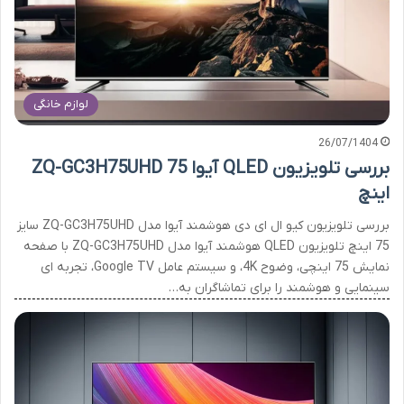
لوازم خانگی
26/07/1404
بررسی تلویزیون QLED آیوا ZQ-GC3H75UHD 75
اینچ
بررسی تلویزیون کیو ال ای دی هوشمند آیوا مدل ZQ-GC3H75UHD سایز
75 اینچ تلویزیون QLED هوشمند آیوا مدل ZQ-GC3H75UHD با صفحه
نمایش 75 اینچی، وضوح 4K، و سیستم عامل Google TV، تجربه ای
سینمایی و هوشمند را برای تماشاگران به…