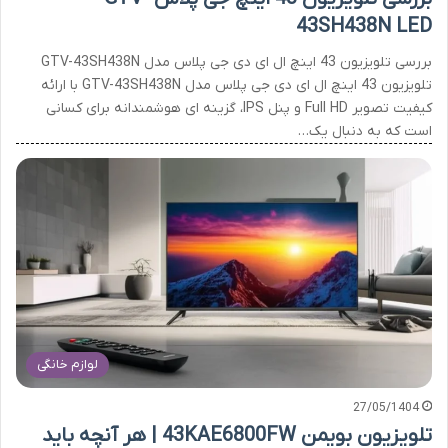
43SH438N LED
بررسی تلویزیون 43 اینچ ال ای دی جی پلاس مدل GTV-43SH438N
تلویزیون 43 اینچ ال ای دی جی پلاس مدل GTV-43SH438N با ارائه
کیفیت تصویر Full HD و پنل IPS، گزینه ای هوشمندانه برای کسانی
است که به دنبال یک…
لوازم خانگی
27/05/1404
تلویزیون بویمن 43KAE6800FW | هر آنچه باید