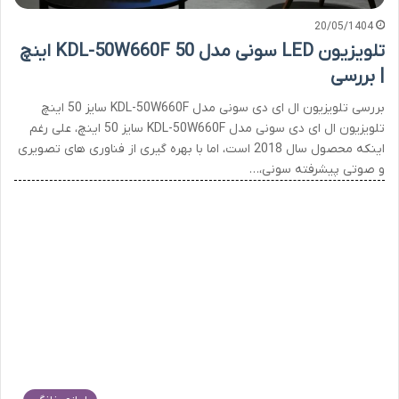
20/05/1404
تلویزیون LED سونی مدل KDL-50W660F 50 اینچ
| بررسی
بررسی تلویزیون ال ای دی سونی مدل KDL-50W660F سایز 50 اینچ
تلویزیون ال ای دی سونی مدل KDL-50W660F سایز 50 اینچ، علی رغم
اینکه محصول سال 2018 است، اما با بهره گیری از فناوری های تصویری
و صوتی پیشرفته سونی،…