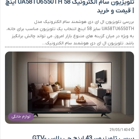
تلویزیون سام الکترونیک UA58TU6550TH 58 اینچ
| قیمت و خرید
بررسی تلویزیون ال ای دی هوشمند سام الکترونیک مدل
UA58TU6550TH سایز 58 اینچ انتخاب یک تلویزیون مناسب برای خانه،
به ویژه در میان گزینه های متنوع بازار امروز، می تواند چالش برانگیز
باشد. تلویزیون ال ای دی هوشمند سام الکترونیک…
لوازم خانگی
29/05/1404
بررسی تلویزیون 43 اینچ جی پلاس GTV-