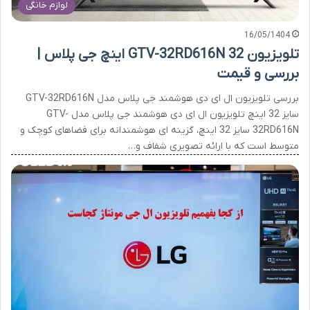
لوازم خانگی
16/05/1404
تلویزیون GTV-32RD616N 32 اینچ جی پلاس |
بررسی و قیمت
بررسی تلویزیون ال ای دی هوشمند جی پلاس مدل GTV-32RD616N
سایز 32 اینچ تلویزیون ال ای دی هوشمند جی پلاس مدل GTV-
32RD616N سایز 32 اینچ، گزینه ای هوشمندانه برای فضاهای کوچک و
متوسط است که با ارائه تصویری شفاف و…