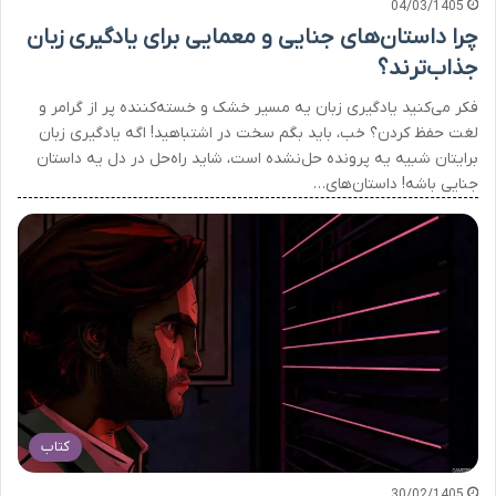
04/03/1405
چرا داستان‌های جنایی و معمایی برای یادگیری زبان
جذاب‌ترند؟
فکر می‌کنید یادگیری زبان یه مسیر خشک و خسته‌کننده پر از گرامر و
لغت حفظ کردن؟ خب، باید بگم سخت در اشتباهید! اگه یادگیری زبان
برایتان شبیه یه پرونده حل‌نشده است، شاید راه‌حل در دل یه داستان
جنایی باشه! داستان‌های…
کتاب
30/02/1405