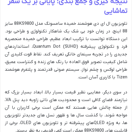
نتیجه گیری و جمع بندی: پایانی بر یک سفر
تماشایی
تلویزیون ال ای دی هوشمند خمیده سامسونگ مدل 88KS9800 سایز
88 اینچ، در زمان خود بی شک یک شاهکار تکنولوژی و طراحی بود.
این دستگاه توانست با ترکیب ابعاد عظیم، طراحی خمیده منحصربه
فرد و تکنولوژی پیشرفته Quantum Dot (SUHD)، استانداردهای
جدیدی را در تجربه سینمای خانگی تعریف کند. نقاط قوت کلیدی آن
شامل کیفیت تصویر فوق العاده با رنگ های زنده و کنتراست عمیق،
طراحی لوکس و چشم نواز، سیستم صوتی قدرتمند و پلتفرم هوشمند
Tizen با کاربری آسان است.
در سوی دیگر، معایبی نظیر قیمت بسیار بالا، ابعاد بسیار بزرگ که
نیازمند فضای کافی است و محدودیت های ذاتی زاویه دید پنل VA،
از جمله چالش هایی هستند که ممکن است برخی کاربران با آن
مواجه شوند. با گذشت سال ها و ظهور نسل های جدیدتر تلویزیون
ها، به ویژه QLEDهای پیشرفته تر و تلویزیون های OLED، برخی از
قابلیت های 88KS9800 ممکن است کمی قدیمی به نظر برسند.