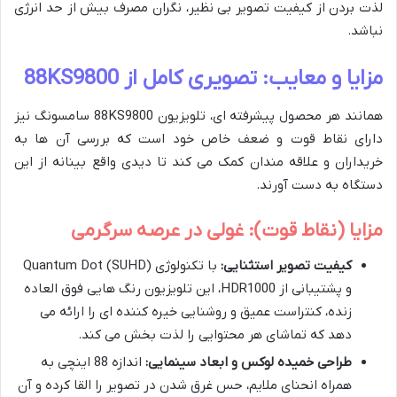
لذت بردن از کیفیت تصویر بی نظیر، نگران مصرف بیش از حد انرژی
نباشد.
مزایا و معایب: تصویری کامل از 88KS9800
همانند هر محصول پیشرفته ای، تلویزیون 88KS9800 سامسونگ نیز
دارای نقاط قوت و ضعف خاص خود است که بررسی آن ها به
خریداران و علاقه مندان کمک می کند تا دیدی واقع بینانه از این
دستگاه به دست آورند.
مزایا (نقاط قوت): غولی در عرصه سرگرمی
کیفیت تصویر استثنایی:
با تکنولوژی Quantum Dot (SUHD)
و پشتیبانی از HDR1000، این تلویزیون رنگ هایی فوق العاده
زنده، کنتراست عمیق و روشنایی خیره کننده ای را ارائه می
دهد که تماشای هر محتوایی را لذت بخش می کند.
طراحی خمیده لوکس و ابعاد سینمایی:
اندازه 88 اینچی به
همراه انحنای ملایم، حس غرق شدن در تصویر را القا کرده و آن