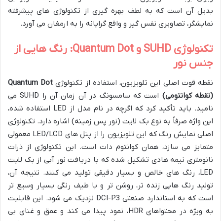
بدیل آن است که به لطف بهره گیری از تکنولوژی های پیشرفته
نمایشگر، تصاویری نفس گیر و واقع گرایانه را به ارمغان می آورد.
تکنولوژی SUHD و Quantum Dot: رنگ هایی از
جنس نور
نقطه قوت اصلی این تلویزیون، استفاده از تکنولوژی
Quantum Dot
(نقطه کوانتومی)
است که سامسونگ در آن زمان آن را SUHD می
نامید. باید تأکید کرد که اگرچه در نام مدل از LED استفاده شده،
این واژه صرفاً به نوع بک لایت (نور پس زمینه) اشاره دارد. تکنولوژی
اصلی نمایش رنگ که این تلویزیون را از پنل های LED/LCD معمولی
متمایز می سازد، همان کوانتوم دات است. این تکنولوژی از ذرات
نانومتری نیمه هادی تشکیل شده که با دریافت نور آبی از بک لایت
LED، رنگ های خالص و بسیار دقیقی تولید می کنند. نتیجه آن،
تولید رنگ هایی زنده تر، روشن تر و با طیف رنگی بسیار وسیع تر
است که به استاندارد صنعتی DCI-P3 نزدیک می شود. این قابلیت
به ویژه در محتواهای HDR، نمود پیدا می کند و عمق و غنای بی