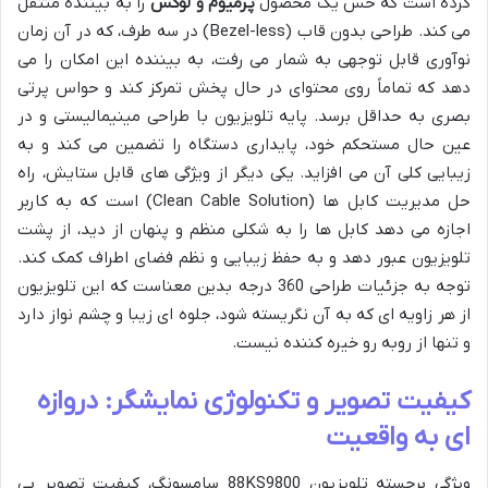
کرده است که حس یک محصول
پرمیوم و لوکس
را به بیننده منتقل
می کند. طراحی بدون قاب (Bezel-less) در سه طرف، که در آن زمان
نوآوری قابل توجهی به شمار می رفت، به بیننده این امکان را می
دهد که تماماً روی محتوای در حال پخش تمرکز کند و حواس پرتی
بصری به حداقل برسد. پایه تلویزیون با طراحی مینیمالیستی و در
عین حال مستحکم خود، پایداری دستگاه را تضمین می کند و به
زیبایی کلی آن می افزاید. یکی دیگر از ویژگی های قابل ستایش، راه
حل مدیریت کابل ها (Clean Cable Solution) است که به کاربر
اجازه می دهد کابل ها را به شکلی منظم و پنهان از دید، از پشت
تلویزیون عبور دهد و به حفظ زیبایی و نظم فضای اطراف کمک کند.
توجه به جزئیات طراحی 360 درجه بدین معناست که این تلویزیون
از هر زاویه ای که به آن نگریسته شود، جلوه ای زیبا و چشم نواز دارد
و تنها از روبه رو خیره کننده نیست.
کیفیت تصویر و تکنولوژی نمایشگر: دروازه
ای به واقعیت
ویژگی برجسته تلویزیون 88KS9800 سامسونگ، کیفیت تصویر بی