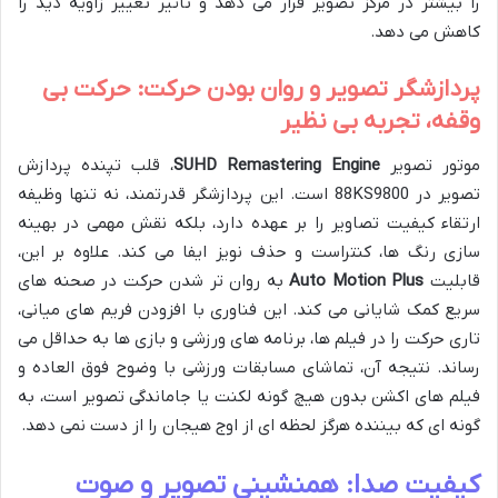
را بیشتر در مرکز تصویر قرار می دهد و تأثیر تغییر زاویه دید را
کاهش می دهد.
پردازشگر تصویر و روان بودن حرکت: حرکت بی
وقفه، تجربه بی نظیر
موتور تصویر
SUHD Remastering Engine
، قلب تپنده پردازش
تصویر در 88KS9800 است. این پردازشگر قدرتمند، نه تنها وظیفه
ارتقاء کیفیت تصاویر را بر عهده دارد، بلکه نقش مهمی در بهینه
سازی رنگ ها، کنتراست و حذف نویز ایفا می کند. علاوه بر این،
قابلیت
Auto Motion Plus
به روان تر شدن حرکت در صحنه های
سریع کمک شایانی می کند. این فناوری با افزودن فریم های میانی،
تاری حرکت را در فیلم ها، برنامه های ورزشی و بازی ها به حداقل می
رساند. نتیجه آن، تماشای مسابقات ورزشی با وضوح فوق العاده و
فیلم های اکشن بدون هیچ گونه لکنت یا جاماندگی تصویر است، به
گونه ای که بیننده هرگز لحظه ای از اوج هیجان را از دست نمی دهد.
کیفیت صدا: همنشینی تصویر و صوت