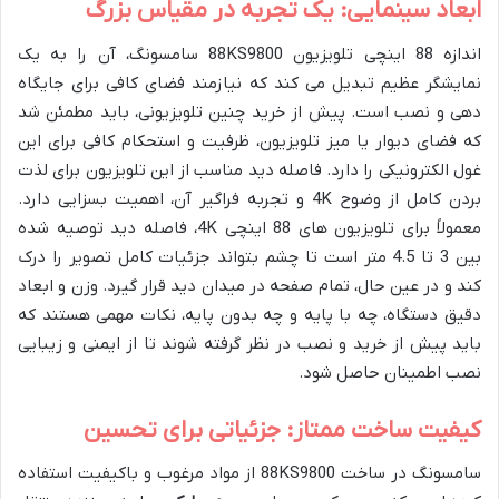
ابعاد سینمایی: یک تجربه در مقیاس بزرگ
اندازه 88 اینچی تلویزیون 88KS9800 سامسونگ، آن را به یک
نمایشگر عظیم تبدیل می کند که نیازمند فضای کافی برای جایگاه
دهی و نصب است. پیش از خرید چنین تلویزیونی، باید مطمئن شد
که فضای دیوار یا میز تلویزیون، ظرفیت و استحکام کافی برای این
غول الکترونیکی را دارد. فاصله دید مناسب از این تلویزیون برای لذت
بردن کامل از وضوح 4K و تجربه فراگیر آن، اهمیت بسزایی دارد.
معمولاً برای تلویزیون های 88 اینچی 4K، فاصله دید توصیه شده
بین 3 تا 4.5 متر است تا چشم بتواند جزئیات کامل تصویر را درک
کند و در عین حال، تمام صفحه در میدان دید قرار گیرد. وزن و ابعاد
دقیق دستگاه، چه با پایه و چه بدون پایه، نکات مهمی هستند که
باید پیش از خرید و نصب در نظر گرفته شوند تا از ایمنی و زیبایی
نصب اطمینان حاصل شود.
کیفیت ساخت ممتاز: جزئیاتی برای تحسین
سامسونگ در ساخت 88KS9800 از مواد مرغوب و باکیفیت استفاده