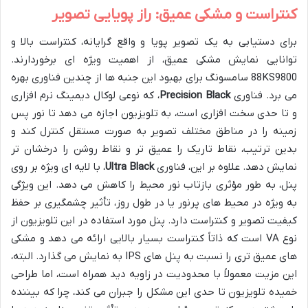
کنتراست و مشکی عمیق: راز پویایی تصویر
برای دستیابی به یک تصویر پویا و واقع گرایانه، کنتراست بالا و
توانایی نمایش مشکی عمیق، از اهمیت ویژه ای برخوردارند.
88KS9800 سامسونگ برای بهبود این جنبه ها از چندین فناوری بهره
می برد. فناوری
Precision Black
، که نوعی لوکال دیمینگ نرم افزاری
و تا حدی سخت افزاری است، به تلویزیون اجازه می دهد تا نور پس
زمینه را در مناطق مختلف تصویر به صورت مستقل کنترل کند و
بدین ترتیب، نقاط تاریک را عمیق تر و نقاط روشن را درخشان تر
نمایش دهد. علاوه بر این، فناوری
Ultra Black
، با لایه ای ویژه بر روی
پنل، به طور مؤثری بازتاب نور محیط را کاهش می دهد. این ویژگی
به ویژه در محیط های پرنور یا در طول روز، تأثیر چشمگیری بر حفظ
کیفیت تصویر و کنتراست دارد. پنل مورد استفاده در این تلویزیون از
نوع VA است که ذاتاً کنتراست بسیار بالایی ارائه می دهد و مشکی
های عمیق تری را نسبت به پنل های IPS به نمایش می گذارد. البته،
این مزیت معمولاً با محدودیت در زاویه دید همراه است، اما طراحی
خمیده تلویزیون تا حدی این مشکل را جبران می کند، چرا که بیننده