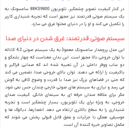
در کنار کیفیت تصویر چشمگیر، تلویزیون 88KS9800 سامسونگ به
یک سیستم صوتی قدرتمند نیز مجهز است که تجربه شنیداری کاربر
را تکمیل می کند و او را در دنیای محتوا غرق می سازد.
سیستم صوتی قدرتمند: غرق شدن در دنیای صدا
این مدل پرچمدار سامسونگ معمولاً به یک سیستم صوتی 4.2 کاناله
با توان خروجی بالا مجهز است. این بدان معناست که چهار بلندگو و
دو ساب ووفر داخلی در آن تعبیه شده اند که صدایی فراگیر و
باکیفیت را ارائه می دهند. توان بالای خروجی صدا، تضمین می کند
که حتی در فضاهای بزرگ نیز صدا با قدرت و وضوح کافی به گوش
می رسد و نیازی به سیستم های صوتی خارجی چندان حس نمی شود،
مگر برای علاقه مندان حرفه ای به سینمای خانگی. کیفیت صدای
خروجی، به ویژه برای یک تلویزیون، بسیار چشمگیر است و تجربه
شنیداری را به سطح بالاتری ارتقاء می دهد. انفجارها، دیالوگ ها و
موسیقی، همگی با جزئیات و عمق قابل قبولی پخش می شوند که
مکمل تصاویر خیره کننده آن است.