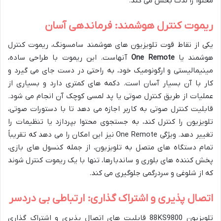
محتوا را لذت بخش می کند.
ریموت کنترل هوشمند: فرماندهی آسان
یکی از نقاط قوت تلویزیون های هوشمند سامسونگ، ریموت کنترل
هوشمند یا
One Remote
آنهاست. این ریموت با طراحی ساده،
مینیمالیستی و ارگونومیک خود، به راحتی در دست جای می گیرد و
کار با آن بسیار آسان است. دکمه های کمتری دارد و بسیاری از
عملیات از طریق کنترل صوتی یا پد لمسی کوچک آن انجام می شود.
قابلیت کنترل صوتی به کاربر اجازه می دهد تا با دستورات صوتی،
تلویزیون را کنترل کند، به جستجوی محتوا بپردازد یا تنظیمات را
تغییر دهد. ویژگی One Remote نیز این امکان را می دهد که تقریباً
تمام دستگاه های متصل به تلویزیون، از جمله کنسول های بازی،
پخش کننده های بلوری و ساندبارها، تنها با یک ریموت کنترل شوند
که از شلوغی و سردرگمی جلوگیری می کند.
اتصال پذیری و اشتراک گذاری: ارتباطی بی دردسر
تلویزیون 88KS9800 قابلیت های اتصال پذیری و اشتراک گذاری