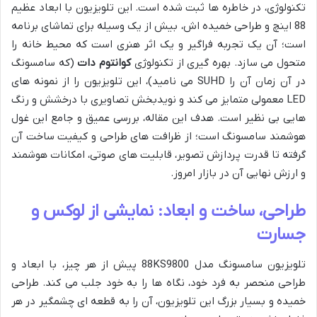
تکنولوژی، در خاطره ها ثبت شده است. این تلویزیون با ابعاد عظیم
88 اینچ و طراحی خمیده اش، بیش از یک وسیله برای تماشای برنامه
است؛ آن یک تجربه فراگیر و یک اثر هنری است که محیط خانه را
متحول می سازد. بهره گیری از تکنولوژی
کوانتوم دات
(که سامسونگ
در آن زمان آن را SUHD می نامید)، این تلویزیون را از نمونه های
LED معمولی متمایز می کند و نویدبخش تصاویری با درخشش و رنگ
هایی بی نظیر است. هدف این مقاله، بررسی عمیق و جامع این غول
هوشمند سامسونگ است؛ از ظرافت های طراحی و کیفیت ساخت آن
گرفته تا قدرت پردازش تصویر، قابلیت های صوتی، امکانات هوشمند
و ارزش نهایی آن در بازار امروز.
طراحی، ساخت و ابعاد: نمایشی از لوکس و
جسارت
تلویزیون سامسونگ مدل 88KS9800 پیش از هر چیز، با ابعاد و
طراحی منحصر به فرد خود، نگاه ها را به خود جلب می کند. طراحی
خمیده و بسیار بزرگ این تلویزیون، آن را به قطعه ای چشمگیر در هر