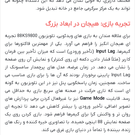
مختلف کاربری، به خوبی نشان می دهد که این دستگاه چگونه می
تواند به یک مرکز سرگرمی جامع در خانه تبدیل شود.
تجربه بازی: هیجان در ابعاد بزرگ
برای علاقه مندان به بازی های ویدئویی، تلویزیون 88KS9800 تجربه
ای هیجان انگیز را فراهم می آورد. یکی از مهمترین فاکتورها برای
گیمرها،
Input Lag
(تأخیر ورودی) است که میزان تأخیر بین فرمان
کاربر (مثلاً فشار دادن دکمه ای روی کنترلر) و نمایش آن روی صفحه
را نشان می دهد. در زمان عرضه، مدل های پرچمدار سامسونگ از
Input Lag پایینی برخوردار بودند که آن ها را برای بازی مناسب می
ساخت. همچنین، زمان پاسخگویی پنل نیز در این تلویزیون به گونه
ای است که تاری حرکت در صحنه های سریع بازی به حداقل می
رسد. قابلیت
Game Mode
نیز با غیرفعال کردن برخی پردازش های
تصویر اضافی، تأخیر ورودی را بیشتر کاهش می دهد تا تجربه ای
روان تر و واکنش گرا برای گیمرها فراهم شود. بازی کردن روی یک
صفحه نمایش 88 اینچی خمیده، با تصاویری خیره کننده و رنگ های
زنده، بیننده را تماماً در دنیای بازی غرق می کند.