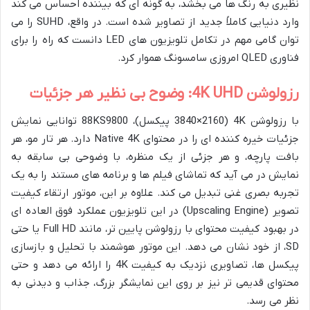
نظیری به رنگ ها می بخشد، به گونه ای که بیننده احساس می کند
وارد دنیایی کاملاً جدید از تصاویر شده است. در واقع، SUHD را می
توان گامی مهم در تکامل تلویزیون های LED دانست که راه را برای
فناوری QLED امروزی سامسونگ هموار کرد.
رزولوشن 4K UHD: وضوح بی نظیر هر جزئیات
با رزولوشن 4K (3840×2160 پیکسل)، 88KS9800 توانایی نمایش
جزئیات خیره کننده ای را در محتوای Native 4K دارد. هر تار مو، هر
بافت پارچه، و هر جزئی از یک منظره، با وضوحی بی سابقه به
نمایش در می آید که تماشای فیلم ها و برنامه های مستند را به یک
تجربه بصری غنی تبدیل می کند. علاوه بر این، موتور ارتقاء کیفیت
تصویر (Upscaling Engine) در این تلویزیون عملکرد فوق العاده ای
در بهبود کیفیت محتوای با رزولوشن پایین تر، مانند Full HD یا حتی
SD، از خود نشان می دهد. این موتور هوشمند با تحلیل و بازسازی
پیکسل ها، تصاویری نزدیک به کیفیت 4K را ارائه می دهد و حتی
محتوای قدیمی تر نیز بر روی این نمایشگر بزرگ، جذاب و دیدنی به
نظر می رسد.