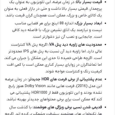
قیمت بسیار بالا:
در زمان عرضه، این تلویزیون به عنوان یک
پرچمدار، قیمتی بسیار بالا داشت و حتی در بازار فعلی به عنوان
یک کالای خاص و بزرگ، ممکن است همچنان گران قیمت باشد.
ابعاد بسیار بزرگ:
اندازه 88 اینچ برای هر فضایی مناسب
نیست و نیازمند یک اتاق نشیمن بزرگ با فاصله دید کافی
است. جابجایی و نصب آن نیز دشوارتر است.
محدودیت های زاویه دید پنل VA:
اگرچه پنل VA کنتراست
عالی دارد، اما زاویه دید آن نسبت به پنل های IPS محدودتر
است. اگرچه طراحی خمیده تا حدی این مشکل را جبران می کند،
اما تماشاگران در زوایای بسیار کناری ممکن است با کمی افت
کیفیت رنگ و کنتراست مواجه شوند.
عدم پشتیبانی از برخی فرمت های HDR جدیدتر:
در زمان عرضه
این مدل (2016)، فرمت هایی مانند Dolby Vision هنوز رایج
نشده بودند و این تلویزیون فقط از HDR1000 پشتیبانی می
کند که ممکن است برای برخی محتواهای جدیدتر بهینه نباشد.
قدیمی شدن نسبی برخی ویژگی های هوشمند:
با گذشت سال
ها، تکنولوژی های هوشمند پیشرفت چشمگیری کرده اند. اگرچه