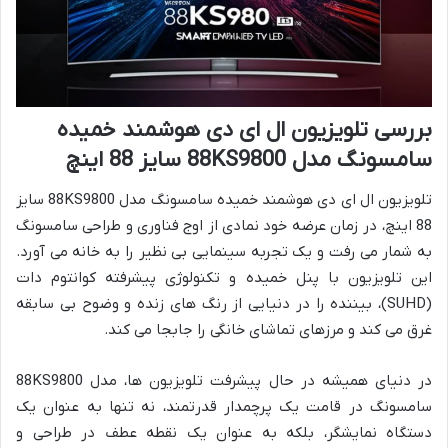
بررسی تلویزیون ال ای دی هوشمند خمیده
سامسونگ مدل 88KS9800 سایز 88 اینچ
تلویزیون ال ای دی هوشمند خمیده سامسونگ مدل 88KS9800 سایز
88 اینچ، در زمان عرضه خود نمادی از اوج فناوری و طراحی سامسونگ
به شمار می رفت و یک تجربه سینمایی بی نظیر را به خانه می آورد.
این تلویزیون با پنل خمیده و تکنولوژی پیشرفته کوانتوم دات
(SUHD)، بیننده را در دنیایی از رنگ های زنده و وضوح بی سابقه
غرق می کند و مرزهای تماشای خانگی را جابجا می کند.
در دنیای همیشه در حال پیشرفت تلویزیون ها، مدل 88KS9800
سامسونگ در قامت یک پرچمدار قدرتمند، نه تنها به عنوان یک
دستگاه نمایشگر، بلکه به عنوان یک نقطه عطف در طراحی و