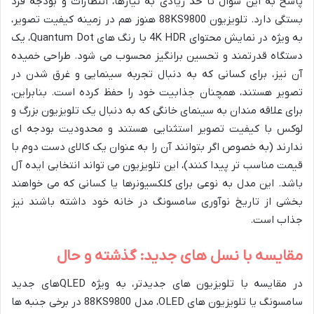
پاسخ به این سوال تا حد زیادی به نیازها، انتظارات و بودجه فرد
بستگی دارد. تلویزیون 88KS9800 هنوز هم در زمینه کیفیت تصویر،
به ویژه در نمایش محتوای 4K HDR با رنگ های Quantum Dot، یک
دستگاه قدرتمند و تحسین برانگیز محسوب می شود. طراحی خمیده
آن نیز، برای کسانی که به دنبال تجربه سینمایی و غرق شدن در
تصویر هستند، همچنان جذابیت خود را حفظ کرده است. بنابراین،
برای علاقه مندان به سینمای خانگی که به دنبال یک تلویزیون بزرگ و
لوکس با کیفیت تصویر استثنایی هستند و محدودیت بودجه ای
ندارند (به خصوص اگر بتوانند آن را به عنوان یک کالای دست دوم با
قیمت مناسب تر پیدا کنند)، این تلویزیون می تواند انتخابی ایده آل
باشد. این مدل به نوعی برای کلکسیونرها یا کسانی که می خواهند
بخشی از تاریخ نوآوری سامسونگ در خانه خود داشته باشند نیز
جذاب است.
مقایسه با نسل های جدید: گذشته و حال
در مقایسه با تلویزیون های جدیدتر، به ویژه QLEDهای جدید
سامسونگ یا تلویزیون های OLED، مدل 88KS9800 در برخی جنبه ها