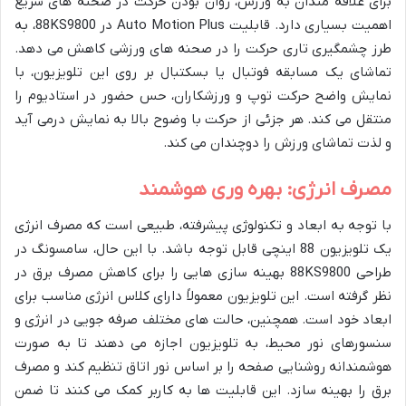
برای علاقه مندان به ورزش، روان بودن حرکت در صحنه های سریع
اهمیت بسیاری دارد. قابلیت Auto Motion Plus در 88KS9800، به
طرز چشمگیری تاری حرکت را در صحنه های ورزشی کاهش می دهد.
تماشای یک مسابقه فوتبال یا بسکتبال بر روی این تلویزیون، با
نمایش واضح حرکت توپ و ورزشکاران، حس حضور در استادیوم را
منتقل می کند. هر جزئی از حرکت با وضوح بالا به نمایش درمی آید
و لذت تماشای ورزش را دوچندان می کند.
مصرف انرژی: بهره وری هوشمند
با توجه به ابعاد و تکنولوژی پیشرفته، طبیعی است که مصرف انرژی
یک تلویزیون 88 اینچی قابل توجه باشد. با این حال، سامسونگ در
طراحی 88KS9800 بهینه سازی هایی را برای کاهش مصرف برق در
نظر گرفته است. این تلویزیون معمولاً دارای کلاس انرژی مناسب برای
ابعاد خود است. همچنین، حالت های مختلف صرفه جویی در انرژی و
سنسورهای نور محیط، به تلویزیون اجازه می دهند تا به صورت
هوشمندانه روشنایی صفحه را بر اساس نور اتاق تنظیم کند و مصرف
برق را بهینه سازد. این قابلیت ها به کاربر کمک می کنند تا ضمن