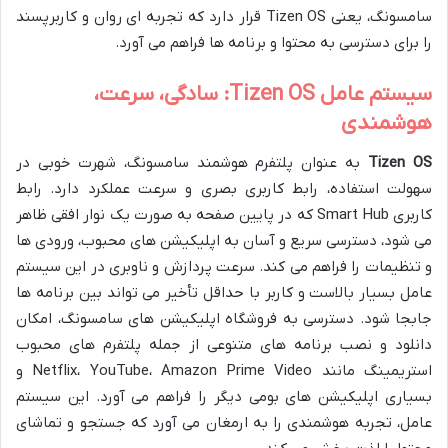
سامسونگ، یعنی Tizen OS قرار دارد که تجربه ای روان و کاربرپسند
را برای دسترسی به محتوا و برنامه ها فراهم می آورد.
سیستم عامل Tizen OS: سادگی، سرعت،
هوشمندی
Tizen OS
به عنوان پلتفرم هوشمند سامسونگ، شهرت خوبی در
سهولت استفاده، رابط کاربری بصری و سرعت عملکرد دارد. رابط
کاربری Smart Hub که در پایین صفحه به صورت یک نوار افقی ظاهر
می شود، دسترسی سریع و آسان به اپلیکیشن های محبوب، ورودی ها
و تنظیمات را فراهم می کند. سرعت پردازش و ناوبری در این سیستم
عامل بسیار بالاست و کاربر با حداقل تأخیر می تواند بین برنامه ها
جابجا شود. دسترسی به فروشگاه اپلیکیشن های سامسونگ، امکان
دانلود و نصب برنامه های متنوعی از جمله پلتفرم های محبوب
استریمینگ مانند Netflix، YouTube، Amazon Prime Video و
بسیاری اپلیکیشن های بومی دیگر را فراهم می آورد. این سیستم
عامل، تجربه هوشمندی را به ارمغان می آورد که جستجو و تماشای