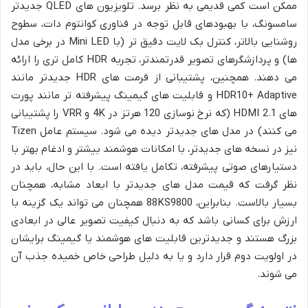
ممکن است کمی قدیمی به نظر برسد. تلویزیون های QLED جدیدتر
سامسونگ، با بهبودهای قابل توجه در فناوری کوانتوم دات، سطوح
روشنایی بالاتر، کنترل بک لایت دقیق تر (با Mini LED در برخی مدل
ها) و پردازشگرهای تصویر قدرتمندتر، تجربه HDR کامل تری را ارائه
می دهند. همچنین، پشتیبانی از فرمت های HDR جدیدتر مانند
HDR10+ Adaptive و قابلیت های گیمینگ پیشرفته تر مانند پورت
های HDMI 2.1 (که نرخ نوسازی 120 هرتز در 4K و VRR را پشتیبانی
می کنند) در مدل های جدیدتر دیده می شود. سیستم عامل Tizen
نیز در نسخه های جدیدتر، با امکانات هوشمند بیشتر و ادغام بهتر با
دستیارهای صوتی پیشرفته، تکامل یافته است. با این حال، باید در
نظر گرفت که قیمت مدل های جدیدتر با ابعاد مشابه، همچنان
بسیار بالاست. بنابراین، 88KS9800 همچنان می تواند یک گزینه با
ارزش برای کسانی باشد که به دنبال کیفیت تصویر عالی در ابعادی
بزرگ هستند و جدیدترین قابلیت های هوشمند یا گیمینگ برایشان
در اولویت دوم قرار دارد و یا به دلیل طراحی خاص خمیده جذب آن
می شوند.