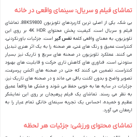
تماشای فیلم و سریال: سینمای واقعی در خانه
بی شک، یکی از اصلی ترین کاربردهای تلویزیون 88KS9800، تماشای
فیلم و سریال است. کیفیت پخش محتوای 4K HDR بر روی این
تلویزیون، به معنای واقعی کلمه
نفس گیر
است. جزئیات باورنکردنی،
کنتراست عمیق و رنگ های غنی، هر صحنه را به یک اثر هنری تبدیل
می کنند. عملکرد تلویزیون در صحنه های سریع و تاریک نیز بسیار
ستودنی است. فناوری های کاهش تاری حرکت و قابلیت های بهبود
کنتراست، تضمین می کنند که حتی در صحنه های اکشن پرسرعت،
تصویر واضح و بدون لکنت باقی می ماند و در صحنه های تاریک نیز،
جزئیات در سایه ها به خوبی حفظ می شوند و مشکی ها واقعاً عمیق
به نظر می رسند. تماشای یک فیلم پرهیجان بر روی این نمایشگر
عظیم و خمیده، احساس یک تجربه سینمای خانگی تمام عیار را به
ارمغان می آورد.
تماشای محتوای ورزشی: جزئیات هر لحظه