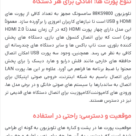
تنوع پورت ها: آمادگی برای هر دستگاه
تلویزیون 88KS9800 سامسونگ مجهز به تعداد کافی از پورت های
HDMI و USB است تا نیازهای کاربران امروزی را برآورده سازد. معمولاً
این مدل دارای چهار پورت HDMI (که در آن زمان عمدتاً HDMI 2.0
بود) است که برای اتصال کنسول های بازی، دستگاه های پخش
کننده بلوری، ست تاپ باکس ها و سایر دستگاه های چندرسانه ای
کافی به نظر می رسد. همچنین، وجود سه پورت USB امکان اتصال
حافظه های خارجی مانند فلش درایو و هارد دیسک را برای پخش
محتوا یا ضبط برنامه ها فراهم می آورد. علاوه بر این ها، پورت LAN
برای اتصال باسیم به شبکه اینترنت، خروجی صوتی اپتیکال برای
اتصال به ساندبارها یا سیستم های صوتی خانگی و در برخی مدل ها،
ورودی های کامپوننت/کامپوزیت برای اتصال دستگاه های قدیمی تر
نیز در دسترس هستند.
موقعیت و دسترسی: راحتی در استفاده
موقعیت پورت ها در پشت و کناره های تلویزیون به گونه ای طراحی
شده است که دسترسی به آن ها، چه برای نصب اولیه و چه برای