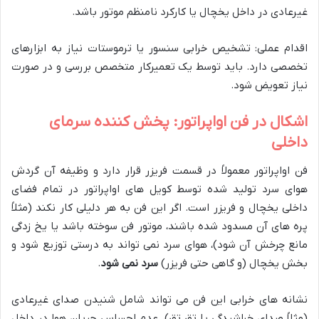
غیرعادی در داخل یخچال یا کارکرد نامنظم موتور باشد.
اقدام عملی: تشخیص خرابی سنسور یا ترموستات نیاز به ابزارهای
تخصصی دارد. باید توسط یک تعمیرکار متخصص بررسی و در صورت
نیاز تعویض شود.
اشکال در فن اواپراتور: پخش کننده سرمای
داخلی
فن اواپراتور معمولاً در قسمت فریزر قرار دارد و وظیفه آن گردش
هوای سرد تولید شده توسط کویل های اواپراتور در تمام فضای
داخلی یخچال و فریزر است. اگر این فن به هر دلیلی کار نکند (مثلاً
پره های آن مسدود شده باشند، موتور فن سوخته باشد یا یخ زدگی
مانع چرخش آن شود)، هوای سرد نمی تواند به درستی توزیع شود و
بخش یخچال (و گاهی حتی فریزر)
سرد نمی شود
.
نشانه های خرابی این فن می تواند شامل شنیدن صدای غیرعادی
(مثلاً صدای خراشیدگی یا تق تق)، عدم احساس جریان هوا در داخل