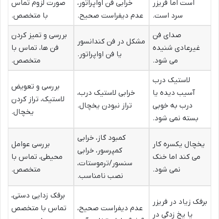
است اما فریزر
خرابی فن اواپراتور،
صورت لزوم تماس
سرد است.
عدم دیفراست صحیح.
با متخصص.
صدای فن
بررسی و تمیز کردن
مشکل در فن کندانسور
غیرعادی شنیده
فن ها، تماس با
یا فن اواپراتور.
می شود.
متخصص.
لاستیک درب
بررسی و تعویض
آسیب دیده یا
خرابی لاستیک درب،
لاستیک، تراز کردن
درب به خوبی
تراز نبودن یخچال.
یخچال.
بسته نمی شود.
کمبود گاز، خرابی
یخچال یکسره کار
بررسی عوامل
کمپرسور، خرابی
می کند اما خنک
محیطی، تماس با
سنسور/ترموستات،
نمی شود.
متخصص.
نصب نامناسب.
برفک زدایی دستی،
برفک زیاد در فریزر
عدم دیفراست صحیح،
تماس با متخصص
یا یخ زدگی در