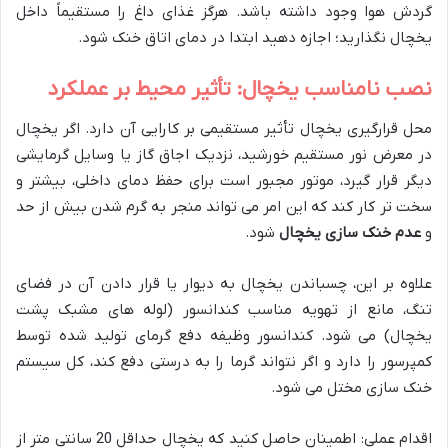
گردش هوا وجود داشته باشد. هرگز غذای داغ را مستقیماً داخل
یخچال نگذارید؛ اجازه دهید ابتدا در دمای اتاق خنک شود.
نصب نامناسب یخچال: تأثیر محیط بر عملکرد
محل قرارگیری یخچال تأثیر مستقیمی بر کارایی آن دارد. اگر یخچال
در معرض نور مستقیم خورشید، نزدیک اجاق گاز یا وسایل گرمایشی
دیگر قرار گیرد، موتور مجبور است برای حفظ دمای داخلی، بیشتر و
سخت تر کار کند که این امر می تواند منجر به گرم شدن بیش از حد
و
عدم خنک سازی یخچال
شود.
علاوه بر این، چسباندن یخچال به دیوار یا قرار دادن آن در فضای
تنگ، مانع از تهویه مناسب کندانسور (لوله های مشبک پشت
یخچال) می شود. کندانسور وظیفه دفع گرمای تولید شده توسط
کمپرسور را دارد و اگر نتواند گرما را به درستی دفع کند، کل سیستم
خنک سازی مختل می شود.
اقدام عملی: اطمینان حاصل کنید که یخچال حداقل 20 سانتی متر از