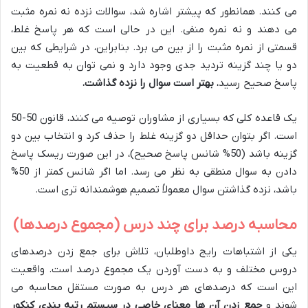
می کنند. همانطور که پیشتر اشاره شد، سوالات نزده نه نمره مثبت
می دهند و نه نمره منفی. این در حالی است که هر پاسخ غلط،
قسمتی از نمره مثبت را از بین می برد. بنابراین، در شرایطی که بین
دو یا چند گزینه تردید جدی وجود دارد و نمی توان به قطعیت به
پاسخ صحیح رسید،
بهتر است سوال را نزده گذاشت.
یک قاعده کلی که بسیاری از مشاوران توصیه می کنند، قانون 50-50
است. اگر بتوان حداقل دو گزینه غلط را حذف کرد و انتخاب بین دو
گزینه باشد (50% شانس پاسخ صحیح)، در این صورت ریسک پاسخ
دادن به سوال منطقی به نظر می رسد. اما اگر شانس کمتر از 50%
باشد، نزده گذاشتن سوال معمولاً تصمیم هوشمندانه تری است.
محاسبه درصد برای چند درس (مجموع درصدها)
یکی از اشتباهات رایج داوطلبان، تلاش برای جمع زدن درصدهای
دروس مختلف و به دست آوردن یک مجموع درصد است. واقعیت
این است که درصدهای هر درس به صورت مستقل محاسبه می
شوند و
جمع زدن آن ها معنای خاصی در سیستم رتبه بندی کنکور