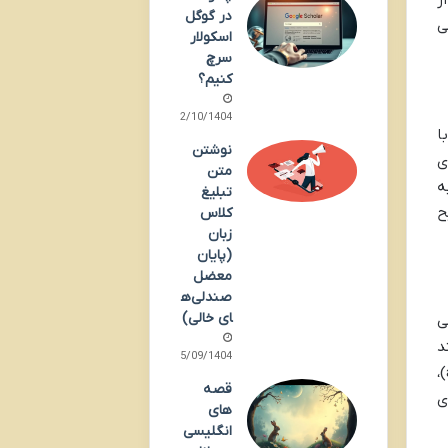
ایی از
در گوگل
ی
اسکولار
سرچ
کنیم؟
02/10/1404
ا
نوشتن
سم به معنای
متن
، و beautify (فعل به
تبلیغ
ح
کلاس
زبان
(پایان
معضل
صندلی‌ه
ای خالی)
ی
(مانند
25/09/1404
preview، prepay)، re- به معنای دوباره (مانند rewrite، reuse)، پسوند -tion برای ساخت اسم (مانند action، solution)،
قصه
رای
های
انگلیسی