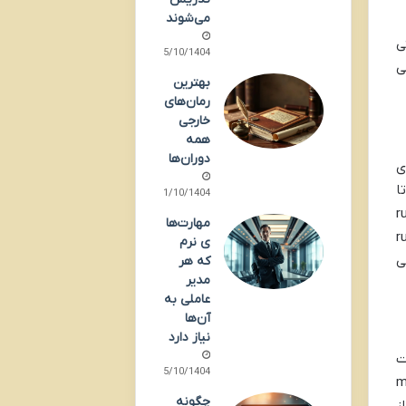
می‌شوند
ی
25/10/1404
ی
بهترین
رمان‌های
خارجی
همه
دوران‌ها
ی
ا
21/10/1404
در شرایط مختلف درک کند. به عنوان مثال، اگر فردی کلمه run
مهارت‌ها
) یا run out of
ی نرم
ی
که هر
مدیر
عاملی به
آن‌ها
نیاز دارد
ت
15/10/1404
make a dec
چگونه