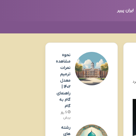
ایران پیپر
نحوه
مشاهده
نمرات
ترمیم
معدل
۱۴۰۲ |
راهنمای
گام به
گام
5 روز
پیش
رشته
های