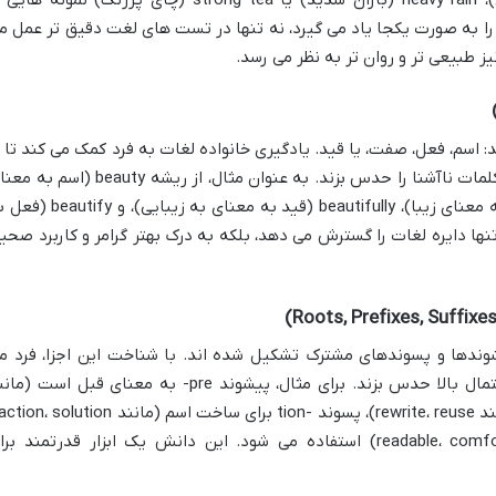
(تصمیم گرفتن)، take a risk (ریسک کردن)، heavy rain (باران شدید) یا strong tea (چای پررنگ) نمونه ه
را به صورت یکجا یاد می گیرد، نه تنها در تست های لغت دقیق تر عمل م
یز طبیعی تر و روان تر به نظر می رسد.
 اسم، فعل، صفت، یا قید. یادگیری خانواده لغات به فرد کمک می کند تا ب
ریشه های کلمات آشنا شود و بتواند معنی کلمات ناآشنا را حدس بزند. به عنوان مثال، از ریشه beauty (ا
زیبایی) می توان کلمات beautiful (صفت به معنای زیبا)، beautifully (قید به معنای به زیبایی)
تنها دایره لغات را گسترش می دهد، بلکه به درک بهتر گرامر و کاربرد صحی
شوندها و پسوندهای مشترک تشکیل شده اند. با شناخت این اجزا، فرد م
تواند معنی کلمات کاملاً ناآشنا را نیز با احتمال بالا حدس بزند. برای مثال، پیشوند pre- به معنای قبل است 
و -able برای ساخت صفت (مانند readable، comfortable) استفاده می شود. این دانش یک ابزار قدرتمند ب