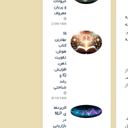
حیوانات
و پریان
معروف
به
ه
22/09/1404
.
۱۵
انه
بهترین
کتاب
هوش:
تقویت
ذهن،
افزایش
ز
IQ و
،
رشد
ز
شناختی
08/10/1404
کاربردها
ی NLP
.
در
ل
بازاریابی