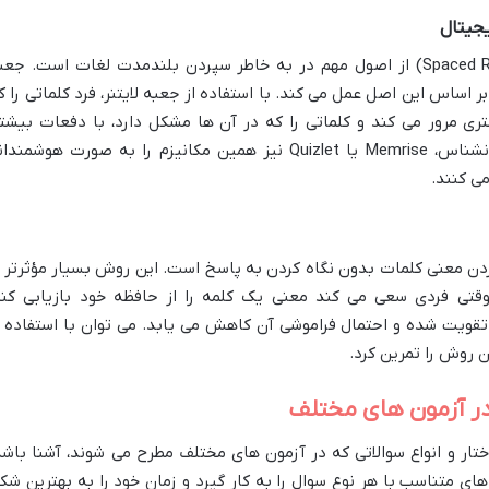
یجیتال
یادگیری فعال و مرور با فاصله (Spaced Repetition) از اصول مهم در به خاطر سپردن بلندمدت لغات است. جع
 بر اساس این اصل عمل می کند. با استفاده از جعبه لایتنر، فرد کلماتی را ک
ری مرور می کند و کلماتی را که در آن ها مشکل دارد، با دفعات بیشتر
ابزارهای دیجیتال مانند اپلیکیشن های زبانشناس، Memrise یا Quizlet نیز همین مکانیزم را به صورت هوشمند
می کنند.
ردن معنی کلمات بدون نگاه کردن به پاسخ است. این روش بسیار مؤثرتر ا
قتی فردی سعی می کند معنی یک کلمه را از حافظه خود بازیابی کند
قویت شده و احتمال فراموشی آن کاهش می یابد. می توان با استفاده ا
 روش را تمرین کرد.
تار و انواع سوالاتی که در آزمون های مختلف مطرح می شوند، آشنا باشد
های متناسب با هر نوع سوال را به کار گیرد و زمان خود را به بهترین شک