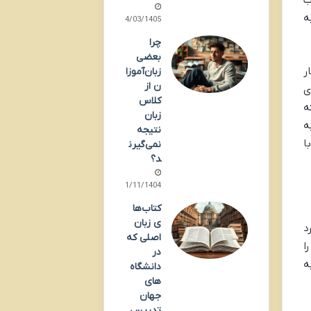
ه
04/03/1405
چرا
بعضی
ر
زبان‌آموزا
ن از
ی
کلاس
ه
زبان
ه
نتیجه
ا
نمی‌گیرن
د؟
21/11/1404
کتاب‌ها
ی زبان
د
اصلی که
ا
در
ه
دانشگاه‌
های
جهان
تدریس