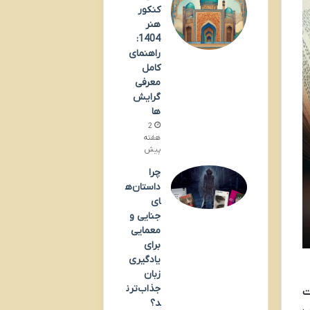
کنکور
هنر
1404:
راهنمای
کامل
معرفی
گرایش
ها
2
هفته
پیش
چرا
داستان‌ه
ای
جنایی و
معمایی
برای
یادگیری
زبان
جذاب‌ترن
ت
د؟
ب