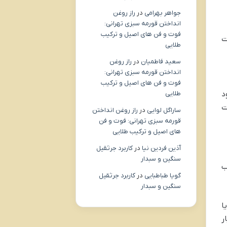
جواهر بهرامی
در
راز روغن
انداختن قورمه سبزی تهرانی:
فوت و فن های اصیل و ترکیب
ت
طلایی
سعید فاطمیان
در
راز روغن
انداختن قورمه سبزی تهرانی:
فوت و فن های اصیل و ترکیب
د
طلایی
ت
ساراگل لوایی
در
راز روغن انداختن
قورمه سبزی تهرانی: فوت و فن
های اصیل و ترکیب طلایی
آذین فردین نیا
در
کاربرد جرثقیل
سنگین و سبدار
ب
گویا طباطبایی
در
کاربرد جرثقیل
سنگین و سبدار
Absolutely Essential Words، 1100 Words You Need یا
منابع بسیار