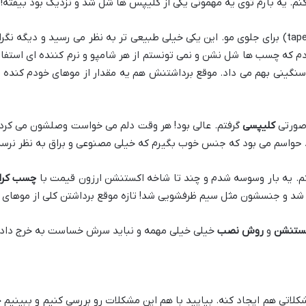
. یه بارم توی یه مهمونی یکی از کلیپس ها شل شد و نزدیک بود بیفته! 
(tape-in) برای جلوی مو. این یکی خیلی طبیعی تر به نظر می رسید و دیگ
دم که چسب ها شل نشن و نمی تونستم از هر شامپو و نرم کننده ای استفاد
گینی بهم می داد. موقع برداشتنش هم یه مقدار از موهای خودم کنده شد
 صورتی
کلیپسی
گرفتم. عالی بود! هر وقت دلم می خواست وصلشون می کرد
د حواسم می بود که جنس خوب بگیرم که خیلی مصنوعی و براق به نظر نرسه
تم. یه بار وسوسه شدم و چند تا شاخه اکستنشن ارزون قیمت با
چسب کرا
ر شد و جنسشون مثل سیم ظرفشویی شد! تازه موقع برداشتن کلی از موها
ستنشن
و
روش نصب
خیلی خیلی مهمه و نباید سرش خساست به خرج داد!
اتی هم ایجاد کنه. بیایید با هم این مشکلات رو بررسی کنیم و ببینیم