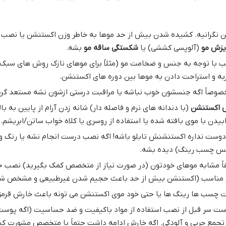
ین نگرانیه. کشیده شدن بیش از حد موها به خاطر وزن اکستنشن یا نصب
یزش مو
(آلوپسی کششی) یا
شکستگی ساقه مو
بشه.
با توجه به جنس و ضخامت مو (مثلاً برای موهای نازک روش های سبک تر
ه و استراحت دادن به موها بین دوره های اکستنشن.
صوصاً اگه جنسشون خوب نباشه یا مراقبت درستی ازشون نشه مستعد گره
 اکستنشن
(با دندانه های نرم و فاصله دار) شانه زدن آرام از پایین به با
 با موی بافته شده یا استفاده از روسری یا کلاه خواب ساتن/ابریشم.
ست نداره اکستنشنش تابلو باشه! اگه نصب درست انجام نشه یا رنگ و
پس چسب رینگ) دیده بشه.
اً مشابه موهای خودتون (در صورت نیاز از متخصص کمک بگیرید) نصب حرفه
جم مناسب (اکستنشن بیش از حد باعث حجیم شدن غیرطبیعی و مشخص شد
ت چسب ها رینگ ها یا حتی خود موی اکستنشن می تونه باعث خارش قرمز
پوست سر قبل از نصب استفاده از مواد باکیفیت و ضد حساسیت (اگه پو
تجمع چربی و آلودگی. اگه خارش ادامه داشت حتماً با متخصص مشورت کن