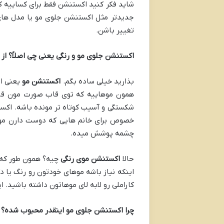
شاید فکر کنید اکستنشن فقط برای کساییه ک
جدیدتر مثل اکستنشن جلوی مو یا مدل های 
تغییر باشن.
اکستنشن جلوی مو و رنگی یعنی چی اصلاً؟ از 
بذارید خیلی ساده بگم.
اکستنشن مو
یعنی اض
همون موهاییه که توی قاب صورت مون قرار
شکستگی و آسیب کوتاه تر مونده باشه. اکس
خصوص برای خانم هایی که دوست دارن موهاش
چشمه پوشش میده.
حالا
اکستنشن موی رنگی
چیه؟ همون طور که 
اینکه نیاز باشه موهای خودتون رو رنگ یا د
کاراملی رو لابه لای موهاتون داشته باشید. ای
چرا اکستنشن جلوی مو اینقدر محبوب شده؟