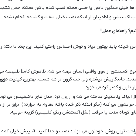
ها خیلی سنگین باشن یا خیلی محکم نصب شده باشن ممکنه حس کشیدگی و
ب اکستنشن و اطمینان از اینکه نصب خیلی سفت و کشیده انجام نشده.
م؟ راهنمای عملی
!
 شیکه باید بهتون بیاد و توش احساس راحتی کنید. این چند تا نکته رو م
نوع اکستنشن از موی واقعی انسان تهیه می شه. ظاهرش کاملاً طبیعیه م
ت بدید. ماندگاریش بیشتره ولی خب گرون تر هم هست. بهترین کیفیت
موی 
دارن و کمتر گره می خوره.
از الیاف پلاستیکی ساخته می شه و ارزون تره. مدل های باکیفیتش می تون
خرابشون می کنه (مگر اینکه ذکر شده باشه مقاوم به حرارته). براق تر از
های کوتاه مدت یا موقت (مثل اکستنشن رنگی کلیپسی) گزینه خوبیه.
احت ترین روش. خودتون می تونید نصب و جدا کنید. آسیبش خیلی کمه. عال