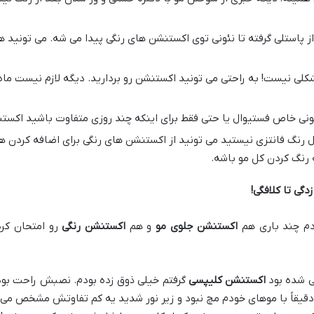
ز پاستلی گرفته تا نئونی توی اکستنشن های رنگی پیدا می شه. می تونید هر
ی نیست! به راحتی می تونید اکستنشن رو بردارید. دیگه لازم نیست ماه 
ونی خاص فستیوال یا حتی فقط برای اینکه چند روزی متفاوت باشید اکستن
ل رنگ فانتزی نیستید می تونید از اکستنشن های رنگی برای اضافه کردن ها
 رنگ کردن کل مو باشه.
گی تا کلافگی
!
دم چند باری هم
اکستنشن جلوی مو
و هم
اکستنشن رنگی
رو امتحان کرد
لی شده بود
اکستنشن کلیپسی
گرفتم خیلی ذوق زده بودم. نصبش راحت بود
دقیقاً با موهای خودم مچ نبود و زیر نور شدید یه کم تفاوتش مشخص می