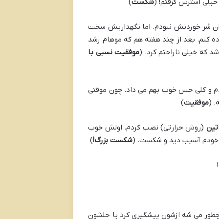
خیلی استرس گرفتم! (
شکست
)
ه نگران سُر خوردنش نبودم. اما نگهداریش سخت
ه کنم. بعد از چند هفته هم که موهام رشد
 که خیلی ناراحتم کرد. (
موفقیت نسبی با
م و کلی حس خوب بهم می داد. چون موقتی
. (
موفقیت
)
تین
(روش حرارتی) نصب کردم. اولش خوب
ی خودم آسیب دید و شکست. (
شکست بزرگ
!
)
 چطور می شه ازشون پیشگیری کرد یا حلشون