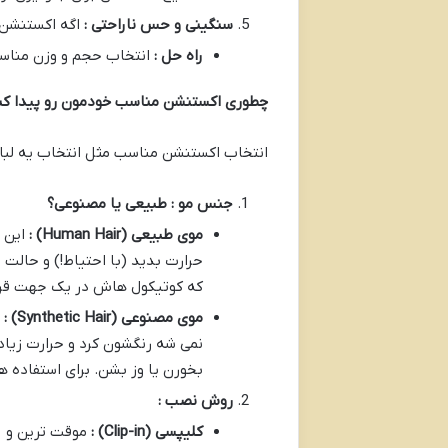
سنگینی و حس ناراحتی :
اگه اکستنشن 
راه حل :
انتخاب حجم و وزن مناس
چطوری اکستنشن مناسب خودمون رو پیدا کنی
انتخاب اکستنشن مناسب مثل انتخاب یه لباس
جنس مو : طبیعی یا مصنوعی؟
موی طبیعی
(Human Hair)
:
این 
حرارت بدید (با احتیاط!) و حال
که کوتیکول هاش در یک جهت قرار 
موی مصنوعی
(Synthetic Hair)
:
نمی شه رنگشون کرد و حرارت زیاد 
بخورن یا وز بشن. برای استفاده 
روش نصب :
کلیپسی
(Clip-in)
:
موقت ترین و ر