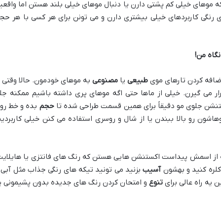
ه موهای خیلی کم پشتی دارن یا دنبال موهای خیلی بلند هستن اما واق
رنگی کاربردهای خیلی بیشتری دارن و می تونن برای هر کسی با هر حج
نگاه من
!
افه کردن تارهای موی
طبیعی
یا
مصنوعی
به موهای خودمون. حالا وقتی 
 می گیرن. خیلی از ماها حتی اگه موهای پری داشته باشیم ممکنه جل
تنشن جلوی مو دقیقاً برای همین قسمت طراحی شده تا
حجم
بده و خط روی
ون رو بالا ببندن یا از شال و روسری استفاده می کنن خیلی کاربردیه
از اسمش پیداست اکستنشن هایی هستن که رنگ های فانتزی یا هایلایت
کلره کنید و بهشون
آسیب
بزنید می تونید تیکه های رنگی جذاب مثل آبی 
ن یه راه عالی برای
تنوع
و امتحان کردن رنگ های جدیده بدون پشیمونی یا