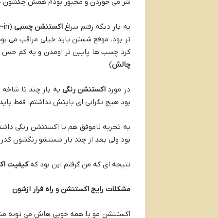
سُر می خوردن و مجبور بودم همش چکشون کنم
یه بار دیگه رفتم سراغ
اکستنشن چسبی
تر بود. موقع شستن باید خیلی مراقب می بو
کرد چسب ها پایین تر اومدن و یه کم حس سن
چالش
)
در مورد
اکستنشن رنگی
یه بار چند تا شاخه
بود هیچ نگرانی ای بابتش نداشتم. فقط بای
یه تجربه ناموفق هم با اکستنشن رنگی داش
بود ولی بعد از چند بار شستشو رنگشون کد
نتیجه ای که من گرفتم این بود که
کیفیت اک
مشکلات رایج اکستنشن و راه فرار ازشون
اکستنشن مو با همه خوبی هاش می تونه مشکل