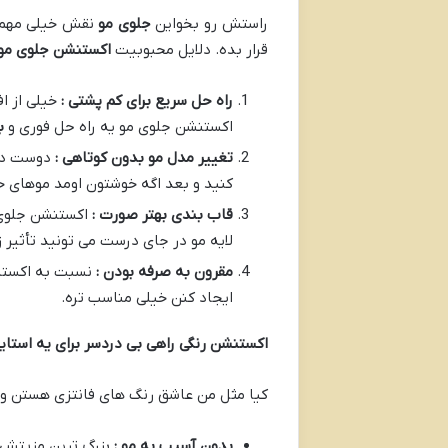
راستش رو بخواین
جلوی مو
نقش خیلی مهمی 
قرار بده. دلایل محبوبیت
اکستنشن جلوی مو
راه حل سریع برای کم پشتی :
خیلی از ا
اکستنشن جلوی مو یه راه حل فوری و
ب
تغییر مدل مو بدون کوتاهی :
دوست دار
کنید و بعد اگه خوشتون اومد موهای خود
قاب بندی بهتر صورت :
اکستنشن جلوی 
لایه مو در جای درست می تونید تأثیر 
مقرون به صرفه بودن :
نسبت به اکستن
ایجاد کنن خیلی مناسب تره.
اکستنشن رنگی راهی بی دردسر برای یه استا
کیا مثل من عاشق رنگ های فانتزی هستن ول
بدون آسیب به مو :
بزرگ ترین مزیتش 