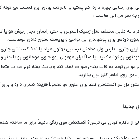
توی زیبایی چهره داره. کم پشتی یا نامرتب بودن این قسمت می تونه ک
به نظر من این هاست :
فراد به دلایل مختلف مثل ژنتیک استرس یا حتی زایمان دچار
ریزش مو
یا ک
دون دردسر
برای پوشوندن این نواحی و پرپشت نشون دادن موهاست.
ین چتری بذارین ولی مطمئن نیستین بهتون میاد یا نه؟ اکستنشن چتری ی
تون رو کوتاه کنید. یا مثلاً برای مهمونی یهو جلوی موهاتون رو بلندتر و
مو می تونه به قاب بندی صورت کمک کنه و باعث بشه فرم صورت متعادل ت
زیادی روی ظاهر کلی تون بذارید.
شن کل سر اکستنشن فقط برای جلوی مو معمولاً
هزینه
کمتری داره و برای 
یل جدید
!
ی از دکلره کردن می ترسن؟
اکستنشن موی رنگی
دقیقاً برای ما ساخته شد
همینه! دیگه خبری از سوختن مو با دکلره خشکی و وز شدن بعد از رنگ ن