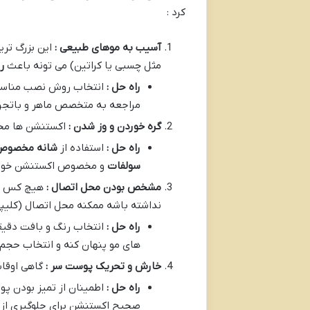
کرد :
آسیب به موهای طبیعی :
این بزرگ تر
مثل چسبی یا کراتین) می تونه باعث
ر
راه حل :
انتخاب روش نصب مناسب 
مراجعه به متخصص ماهر و باتجرب
گره خوردن و وز شدن :
اکستنشن ها مخ
راه حل :
استفاده از
شانه مخصوص
سولفات
و مخصوص اکستنشن خوابیدن
مشخص بودن محل اتصال :
هیچ کس دو
نداشته باشه ممکنه محل اتصال (کلی
راه حل :
انتخاب رنگ و بافت دقیق
های مو پنهان کنه و انتخاب ح
خارش و تحریک پوست سر :
گاهی اوقا
راه حل :
اطمینان از تمیز بودن 
صحیح اکستنشن برای جلوگیری از 