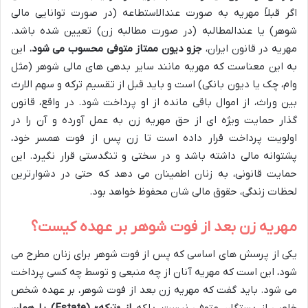
اگر قبلاً مهریه به صورت عندالاستطاعه (در صورت توانایی مالی
شوهر) یا عندالمطالبه (در صورت مطالبه زن) تعیین شده باشد.
مهریه در قانون ایران،
جزو دیون ممتاز متوفی محسوب می شود.
این
به این معناست که مهریه مانند سایر بدهی های مالی شوهر (مثل
وام، چک یا دیون بانکی) است و باید قبل از تقسیم ترکه و سهم الارث
بین وراث، از اموال باقی مانده از او پرداخت شود. در واقع، قانون
گذار حمایت ویژه ای از حق مهریه زن به عمل آورده و آن را در
اولویت پرداخت قرار داده است تا زن پس از فوت همسر خود،
پشتوانه مالی داشته باشد و در سختی و تنگدستی قرار نگیرد. این
حمایت قانونی، به زنان اطمینان می دهد که حتی در دشوارترین
لحظات زندگی، حقوق مالی شان محفوظ خواهد بود.
مهریه زن بعد از فوت شوهر بر عهده کیست؟
یکی از پرسش های اساسی که پس از فوت شوهر برای زنان مطرح می
شود، این است که مهریه آنان از چه منبعی و توسط چه کسی پرداخت
می شود. باید گفت که مهریه زن بعد از فوت شوهر، بر عهده شخص
خاصی از بستگان متوفی نیست، بلکه
از «ترکه» (Estate) یا همان