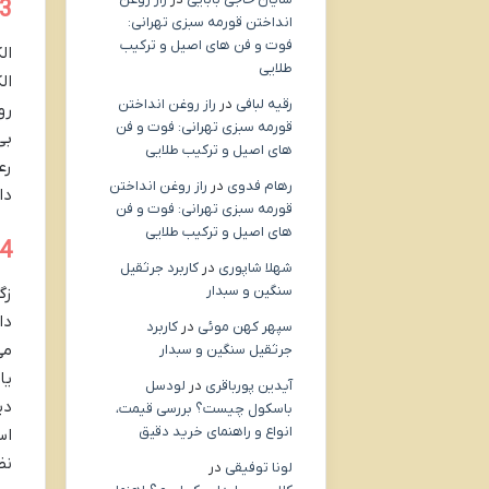
3. الکتروسرجری زگیل تناسلی (سوزان
انداختن قورمه سبزی تهرانی:
فوت و فن های اصیل و ترکیب
ال
طلایی
ال
رقیه لبافی
در
راز روغن انداختن
رو
قورمه سبزی تهرانی: فوت و فن
بی
های اصیل و ترکیب طلایی
رع
رهام فدوی
در
راز روغن انداختن
دا
قورمه سبزی تهرانی: فوت و فن
های اصیل و ترکیب طلایی
4. درمان های دارویی زگیل تنا
شهلا شاپوری
در
کاربرد جرثقیل
سنگین و سبدار
دا
سپهر کهن موئی
در
کاربرد
می
جرثقیل سنگین و سبدار
یا
آیدین پورباقری
در
لودسل
دی
باسکول چیست؟ بررسی قیمت،
انواع و راهنمای خرید دقیق
نظ
لونا توفیقی
در