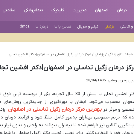
درمان
اصفهان
مدیریت
کلینیک
دندانپزشکی
سلامتی
 اقامتی
پزشکی
فیلم و سریال
تماس با ما
درباره ما
dmca
مجله اتاق زندگی
/
پزشکی
/
مرکز درمان زگیل تناسلی در اصفهان|دکتر افشین تجلی
کز درمان زگیل تناسلی در اصفهان|دکتر افشین تجل
ن به روز رسانی: 28/04/1405
فهان محسوب می‌شود. ایشان با بهره‌گیری از جدیدترین روش‌های درم
بهترین مرکز درمان زگیل تناسلی در اصفهان
صصی و موثر در
ارائ
ه که حریم خصوصی بیماران به‌طور کامل حفظ شود و فرآیند درمان در ف
بت‌گیری آنلاین نیز فراهم شده تا بیماران بتوانند به راحتی و بدون نیاز
 درمان خود را انتخاب کنند. برای تعیین نوبت دکتر زگیل اصفهان با شماره