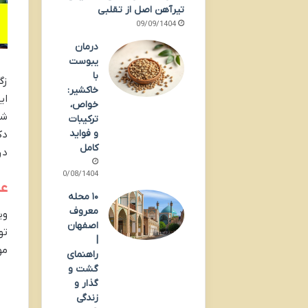
تیرآهن اصل از تقلبی
09/09/1404
درمان
یبوست
با
خاکشیر:
خواص،
شو
ترکیبات
و فواید
دک
کامل
در
30/08/1404
عل
۱۰ محله
معروف
اصفهان
|
مو
راهنمای
گشت و
گذار و
زندگی