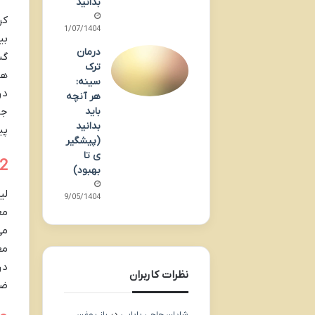
بدانید
کر
01/07/1404
بی
درمان
گس
ترک
هس
سینه:
در
هر آنچه
باید
جل
بدانید
پی
(پیشگیر
ی تا
2. لیزرتراپی زگیل تناس
بهبود)
لی
29/05/1404
مع
می
مع
در
نظرات کاربران
ضر
شایان حاجی بابایی
در
راز روغن