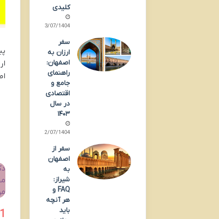
کلیدی
23/07/1404
سفر
پی
ارزان به
اصفهان:
ار
راهنمای
اص
جامع و
اقتصادی
در سال
۱۴۰۳
12/07/1404
سفر از
اصفهان
دک
به
شیراز:
مج
FAQ و
مو
هر آنچه
باید
1. کرایوتراپی زگیل تناسلی(فریز کر