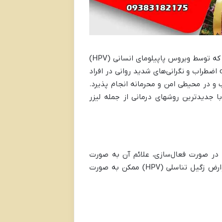
زگیل تناسلی (Genital Warts) یکی از شایع ترین عفونت‌های مقاربتی است که توسط ویروس پاپیلومای انسانی (HPV)
ایجاد می‌شود. این عارضه، علاوه بر ظاهر فیزیکی ناخوشایند، می‌تواند cause اضطراب و نگرانی‌های شدید روانی در افراد
و در محیطی امن و محرمانه انجام پذیرد.
ا جدیدترین روشهای درمانی از جمله لیزر
، اما در صورت فعال‌سازی، علائم آن به صورت
توده‌ها یا برآمدگی‌های کوچک در ناحیه تناسلی ظاهر می‌شوند. علائم و عوارض زگیل تناسلی (HPV) ممکن به صورت