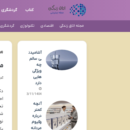
کتاب
گردشگری
مجله اتاق زندگی
اقتصادی
تکنولوژی
گردشگری و
آشامیدن
ی سالم
مر
چه
ویژگی
هایی
آخری
دارد
23/11/1404
اص
آنچه
تخ
کمتر
شد
درباره
نو
وکیوم
مردانه
یا