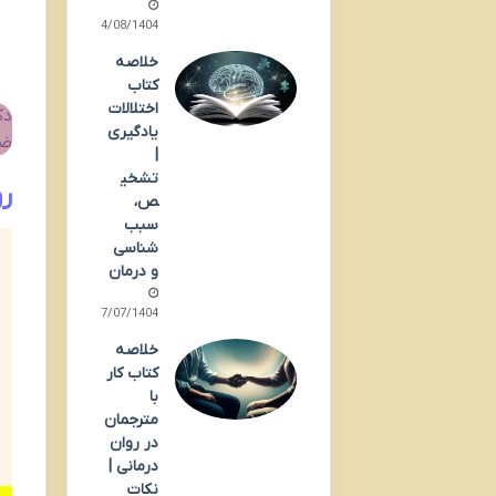
14/08/1404
خلاصه
کتاب
اختلالات
دک
یادگیری
ضر
|
تشخی
رو
ص،
سبب
شناسی
و درمان
27/07/1404
خلاصه
کتاب کار
با
مترجمان
در روان
درمانی |
نکات