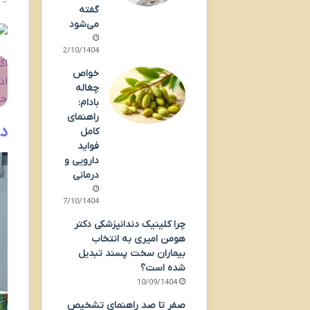
گفته
می‌شود
12/10/1404
اگ
خواص
اد
چغاله
خو
بادام:
راهنمای
در
کامل
فواید
دارویی و
درمانی
07/10/1404
چرا کلینیک دندانپزشکی دکتر
هومن امیری به انتخاب
بیماران سخت پسند تبدیل
شده است؟
10/09/1404
صفر تا صد راهنمای تشخیص