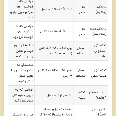
جراحتی که
بریدگی
هر
گوشت را هم
معمولاً ۰.۰۲% دیه کامل
(دامیه)
عضو
ببرد و خون جاری
شود
جراحتی که تا
بریدگی عمیق
هر
معمولاً ۰.۰۳% دیه کامل
عمق زیادی از
(متلاحمه)
عضو
گوشت فرو رود
شکستگی
شکستگی بدون
اعضای
بین ۸% تا ۲۰% دیه کامل
استخوان
عیب و نقص
مختلف
(بسته به عضو)
ساده
پس از التیام
شکستگی که
شکستگی با
اعضای
بین ۱۰% تا ۳۰% دیه کامل
منجر به نقص یا
عیب/نقص
مختلف
+ ارش
تغییر شکل
دائمی شود
جراحتی که به
جراحت عمیق
شکم،
یک سوم دیه کامل
درون حفره های
(جائفه)
سینه
بدن نفوذ کند
نقص عضو
بسته به نوع و تعداد
(مثلاً از
دندان (معمولاً ۰.۰۵% تا
هر دندان مبلغ