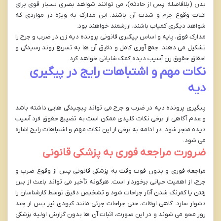
بدن (بلافاصله پس از حادثه)، می توانند شواهد بصری بسیار قوی برای
اثبات وقوع جرم و شدت آن باشند. این مدارک به ویژه در مواردی که
شواهد دیگری کمیاب باشند، ارزشمند خواهند بود.
مدارک فوق، پایه و اساس پیگیری قانونی پرونده دیه زن در ضرب و جرح را
تشکیل می دهند. جمع آوری کامل و دقیق آن ها به تسریع روند رسیدگی و
احقاق حقوق زن آسیب دیده کمک شایانی خواهد کرد.
نکات مهم و اشتباهات رایج در پیگیری
دیه
پیگیری پرونده دیه در ضرب و جرح می تواند پیچیدگی هایی داشته باشد
و عدم آگاهی از برخی نکات کلیدی ممکن است به تضییع حقوق فرد آسیب
دیده منجر شود. در ادامه به برخی از این نکات مهم و اشتباهات رایج اشاره
می شود.
ضرورت مراجعه فوری به پزشکی قانونی
مراجعه فوری و بدون فوت وقت به پزشکی قانونی پس از وقوع ضرب و
جرح، از اهمیت حیاتی برخوردار است. هرگونه تأخیر می تواند باعث از بین
رفتن یا کمرنگ شدن آثار جراحات شود و تشخیص دقیق توسط کارشناسان را
دشوار سازد. گاهی اوقات، حتی جراحات جزئی مانند کبودی نیز پس از چند
روز محو می شوند و در این صورت، اثبات آن ها بدون گزارش اولیه پزشکی