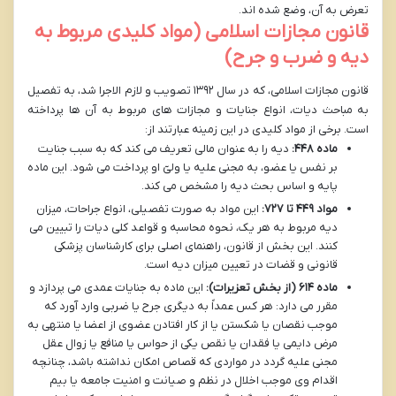
تعرض به آن، وضع شده اند.
قانون مجازات اسلامی (مواد کلیدی مربوط به
دیه و ضرب و جرح)
قانون مجازات اسلامی، که در سال ۱۳۹۲ تصویب و لازم الاجرا شد، به تفصیل
به مباحث دیات، انواع جنایات و مجازات های مربوط به آن ها پرداخته
است. برخی از مواد کلیدی در این زمینه عبارتند از:
ماده ۴۴۸:
دیه را به عنوان مالی تعریف می کند که به سبب جنایت
بر نفس یا عضو، به مجنی علیه یا ولیّ او پرداخت می شود. این ماده
پایه و اساس بحث دیه را مشخص می کند.
مواد ۴۴۹ تا ۷۲۷:
این مواد به صورت تفصیلی، انواع جراحات، میزان
دیه مربوط به هر یک، نحوه محاسبه و قواعد کلی دیات را تبیین می
کنند. این بخش از قانون، راهنمای اصلی برای کارشناسان پزشکی
قانونی و قضات در تعیین میزان دیه است.
ماده ۶۱۴ (از بخش تعزیرات):
این ماده به جنایات عمدی می پردازد و
مقرر می دارد: هر کس عمداً به دیگری جرح یا ضربی وارد آورد که
موجب نقصان یا شکستن یا از کار افتادن عضوی از اعضا یا منتهی به
مرض دایمی یا فقدان یا نقص یکی از حواس یا منافع یا زوال عقل
مجنی علیه گردد در مواردی که قصاص امکان نداشته باشد، چنانچه
اقدام وی موجب اخلال در نظم و صیانت و امنیت جامعه یا بیم