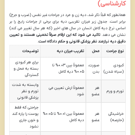
کارشناسی)
همانطور که قبلاً ذکر شد، دیه زن و مرد در جراحات غیر نفس (ضرب و جرح)
برابر است. جدول زیر میزان تقریبی دیه برای برخی از جراحات رایج را بر
اساس نرخ دیه کامل انسان در سال های اخیر (که هر سال تغییر می کند)
نشان می دهد.
تاکید می شود که این ارقام صرفاً تخمینی هستند و تعیین
دقیق دیه نیازمند نظر پزشکی قانونی و حکم دادگاه است.
نوع جراحت
محل
تقریب میزان دیه
توضیحات
برای هر کبودی
کبودی
صورت،
معمولاً بین ۰.۰۳% تا
بسته به محل و
(سیاه شدن)
بدن
۰.۰۵% دیه کامل
گستردگی
وابسته به شدت
هر
معمولاً ارش تعیین می
تورم و ورم
تورم و نظر
عضو
شود
پزشکی قانونی
جراحتی که فقط
خراشیدگی
هر
معمولاً بین ۰.۰۱% تا ۰.۰۵%
پوست را پاره کند
(حارصه)
عضو
دیه کامل
و خون جاری
نشود