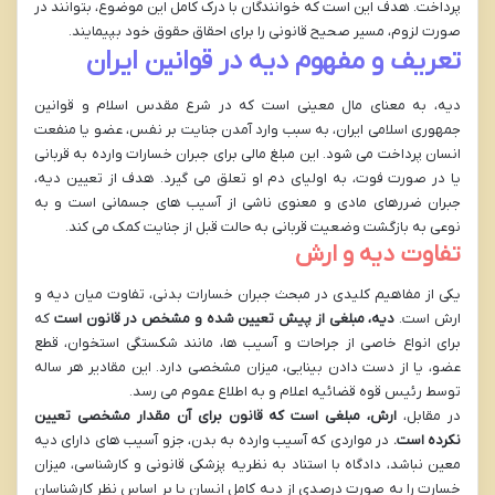
پرداخت. هدف این است که خوانندگان با درک کامل این موضوع، بتوانند در
صورت لزوم، مسیر صحیح قانونی را برای احقاق حقوق خود بپیمایند.
تعریف و مفهوم دیه در قوانین ایران
دیه، به معنای مال معینی است که در شرع مقدس اسلام و قوانین
جمهوری اسلامی ایران، به سبب وارد آمدن جنایت بر نفس، عضو یا منفعت
انسان پرداخت می شود. این مبلغ مالی برای جبران خسارات وارده به قربانی
یا در صورت فوت، به اولیای دم او تعلق می گیرد. هدف از تعیین دیه،
جبران ضررهای مادی و معنوی ناشی از آسیب های جسمانی است و به
نوعی به بازگشت وضعیت قربانی به حالت قبل از جنایت کمک می کند.
تفاوت دیه و ارش
یکی از مفاهیم کلیدی در مبحث جبران خسارات بدنی، تفاوت میان دیه و
ارش است.
دیه، مبلغی از پیش تعیین شده و مشخص در قانون است
که
برای انواع خاصی از جراحات و آسیب ها، مانند شکستگی استخوان، قطع
عضو، یا از دست دادن بینایی، میزان مشخصی دارد. این مقادیر هر ساله
توسط رئیس قوه قضائیه اعلام و به اطلاع عموم می رسد.
در مقابل،
ارش، مبلغی است که قانون برای آن مقدار مشخصی تعیین
نکرده است.
در مواردی که آسیب وارده به بدن، جزو آسیب های دارای دیه
معین نباشد، دادگاه با استناد به نظریه پزشکی قانونی و کارشناسی، میزان
خسارت را به صورت درصدی از دیه کامل انسان یا بر اساس نظر کارشناسان