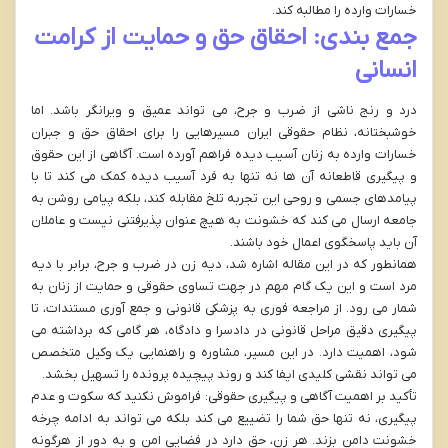
خسارات وارده را مطالبه کند.
جمع بندی: احقاق حق و حمایت از کرامت
انسانی
درد و رنج ناشی از ضرب و جرح، می تواند عمیق و ویرانگر باشد. اما
خوشبختانه، نظام حقوقی ایران مسیرهایی را برای احقاق حق و جبران
خسارات وارده به زنان آسیب دیده فراهم آورده است. آگاهی از این حقوق
و پیگیری قاطعانه آن ها نه تنها به فرد آسیب دیده کمک می کند تا با
پیامدهای جسمی و روحی این تجربه تلخ مقابله کند، بلکه پیامی روشن به
جامعه ارسال می کند که خشونت به هیچ عنوان پذیرفتنی نیست و عاملان
آن باید پاسخگوی اعمال خود باشند.
همانطور که در این مقاله اشاره شد، دیه زن در ضرب و جرح، برابر با دیه
مرد است و این یک گام مهم در جهت تساوی حقوقی و حمایت از زنان به
شمار می رود. از مراجعه فوری به پزشکی قانونی و جمع آوری مستندات، تا
پیگیری دقیق مراحل قانونی در دادسرا و دادگاه، هر گامی که برداشته می
شود، اهمیت دارد. در این مسیر، مشاوره و راهنمایی یک وکیل متخصص
می تواند نقشی کلیدی ایفا کند و روند پیچیده پرونده را تسهیل بخشد.
تأکید بر اهمیت آگاهی و پیگیری حقوقی: فراموش نکنید که سکوت و عدم
پیگیری، نه تنها حق شما را تضییع می کند بلکه می تواند به ادامه چرخه
خشونت دامن بزند. هر زن، حق دارد در فضایی امن و به دور از هرگونه