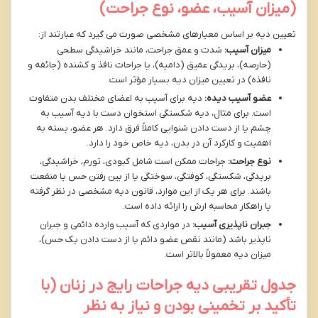
(میزان آسیب، عضو، نوع جراحت)
تعیین دیه بر اساس معیارهای مشخصی صورت می گیرد که عبارتند از:
میزان آسیب:
شدت و عمق جراحت، مانند خراشیدگی سطحی
(حارصه)، بریدگی عمیق (دامیه)، یا جراحات نافذ و کشنده (جائفه و
نافذه) در تعیین میزان دیه بسیار مؤثر است.
عضو آسیب دیده:
دیه برای آسیب به اعضای مختلف بدن متفاوت
است. برای مثال، دیه شکستگی استخوان دست با دیه آسیب به
چشم یا از دست دادن شنوایی کاملاً فرق دارد. هر عضو، بسته به
اهمیت و کارکرد آن در بدن، دیه خاص خود را دارد.
نوع جراحت:
جراحات ممکن است شامل کبودی، تورم، خراشیدگی،
بریدگی، شکستگی، کوفتگی، سوختگی یا از بین رفتن حس یا منفعت
باشند. برای هر یک از این موارد، قانون دیه مشخصی در نظر گرفته
یا راهکار محاسبه ارش را ارائه داده است.
جبران ناپذیری آسیب:
در مواردی که آسیب وارده دائمی و جبران
ناپذیر باشد (مانند نقص عضو دائم یا از دست دادن یک حس)،
میزان دیه معمولاً بالاتر است.
جدول تقریبی دیه جراحات رایج در زنان (با
تأکید بر تخمینی بودن و نیاز به نظر