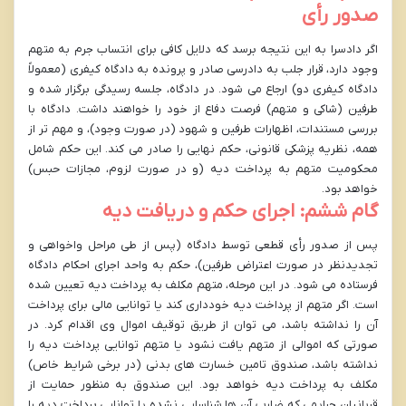
صدور رأی
اگر دادسرا به این نتیجه برسد که دلایل کافی برای انتساب جرم به متهم
وجود دارد، قرار جلب به دادرسی صادر و پرونده به دادگاه کیفری (معمولاً
دادگاه کیفری دو) ارجاع می شود. در دادگاه، جلسه رسیدگی برگزار شده و
طرفین (شاکی و متهم) فرصت دفاع از خود را خواهند داشت. دادگاه با
بررسی مستندات، اظهارات طرفین و شهود (در صورت وجود)، و مهم تر از
همه، نظریه پزشکی قانونی، حکم نهایی را صادر می کند. این حکم شامل
محکومیت متهم به پرداخت دیه (و در صورت لزوم، مجازات حبس)
خواهد بود.
گام ششم: اجرای حکم و دریافت دیه
پس از صدور رأی قطعی توسط دادگاه (پس از طی مراحل واخواهی و
تجدیدنظر در صورت اعتراض طرفین)، حکم به واحد اجرای احکام دادگاه
فرستاده می شود. در این مرحله، متهم مکلف به پرداخت دیه تعیین شده
است. اگر متهم از پرداخت دیه خودداری کند یا توانایی مالی برای پرداخت
آن را نداشته باشد، می توان از طریق توقیف اموال وی اقدام کرد. در
صورتی که اموالی از متهم یافت نشود یا متهم توانایی پرداخت دیه را
نداشته باشد، صندوق تامین خسارت های بدنی (در برخی شرایط خاص)
مکلف به پرداخت دیه خواهد بود. این صندوق به منظور حمایت از
قربانیان جرایمی که ضارب آن ها شناسایی نشده یا توانایی پرداخت دیه را