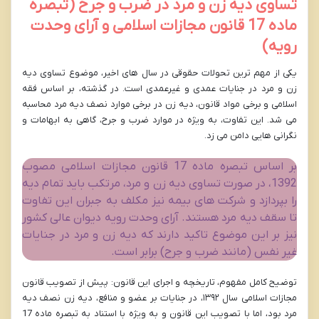
تساوی دیه زن و مرد در ضرب و جرح (تبصره
ماده 17 قانون مجازات اسلامی و آرای وحدت
رویه)
یکی از مهم ترین تحولات حقوقی در سال های اخیر، موضوع تساوی دیه
زن و مرد در جنایات عمدی و غیرعمدی است. در گذشته، بر اساس فقه
اسلامی و برخی مواد قانون، دیه زن در برخی موارد نصف دیه مرد محاسبه
می شد. این تفاوت، به ویژه در موارد ضرب و جرح، گاهی به ابهامات و
نگرانی هایی دامن می زد.
بر اساس تبصره ماده 17 قانون مجازات اسلامی مصوب
1392، در صورت تساوی دیه زن و مرد، مرتکب باید تمام دیه
را بپردازد و شرکت های بیمه نیز مکلف به جبران این تفاوت
تا سقف دیه مرد هستند. آرای وحدت رویه دیوان عالی کشور
نیز بر این موضوع تاکید دارند که دیه زن و مرد در جنایات
غیر نفس (مانند ضرب و جرح) برابر است.
توضیح کامل مفهوم، تاریخچه و اجرای این قانون: پیش از تصویب قانون
مجازات اسلامی سال ۱۳۹۲، در جنایات بر عضو و منافع، دیه زن نصف دیه
مرد بود، اما با تصویب این قانون و به ویژه با استناد به تبصره ماده 17