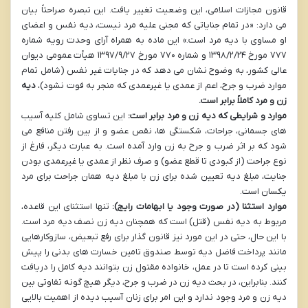
قانون مجازات اسلامی، این وضعیت تغییر یافت. این تبصره صراحتاً بیان
می دارد: «در تمام جنایاتی که مجنی علیه مرد نیست، دیه نفس و اعضای
او مساوی با دیه مرد است.» این ماده به همراه آرای وحدت رویه شماره
۷۷۷ مورخ ۱۳۹۸/۲/۲۴ و شماره ۷۷۰ مورخ ۱۳۹۷/۹/۲۷ هیأت عمومی دیوان
عالی کشور، به وضوح نشان می دهد که در جنایات غیر نفس (شامل تمام
موارد ضرب و جرح، اعم از عمدی یا غیرعمدی که منجر به فوت نشود)،
دیه
زن و مرد کاملاً برابر است.
موارد و شرایطی که دیه زن و مرد برابر است:
این تساوی شامل کلیه آسیب
های جسمانی، جراحات، شکستگی ها، نقص عضو و از بین رفتن منافع می
شود که بر اثر ضرب و جرح به زن وارد آمده است. به عبارت دیگر، فارغ از
نوع جراحت (از کبودی تا قطع عضو) و صرف نظر از عمدی یا غیرعمدی بودن
جنایت، مبلغ دیه تعیین شده برای زن با مبلغ دیه همان جراحت برای مرد
یکسان است.
موارد استثنا (در صورت وجود یا ابهامات رایج):
تنها استثنای این قاعده،
مربوط به دیه نفس (قتل) است که همچنان دیه زن نصف دیه مرد است.
با این حال، حتی در این مورد نیز قانون گذار برای رفع تبعیض، سازوکارهایی
مانند پرداخت فاضل دیه توسط صندوق تامین خسارت های بدنی را پیش
بینی کرده است تا در عمل، خانواده مقتول زن بتوانند دیه کامل را دریافت
کنند. بنابراین، در بحث دیه زن در ضرب و جرح، دیگر هیچ گونه تفاوتی بین
دیه زن و مرد وجود ندارد و این امر برای زنان آسیب دیده از اهمیت بالایی