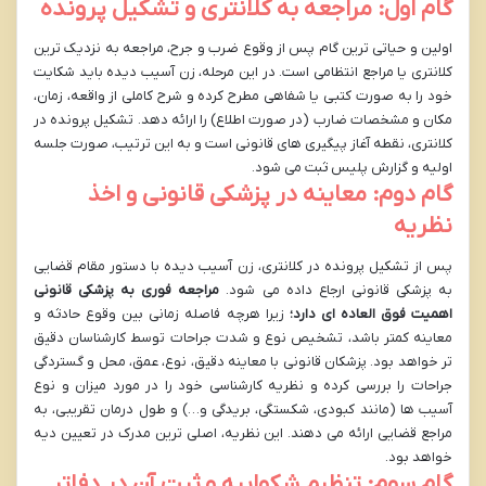
گام اول: مراجعه به کلانتری و تشکیل پرونده
اولین و حیاتی ترین گام پس از وقوع ضرب و جرح، مراجعه به نزدیک ترین
کلانتری یا مراجع انتظامی است. در این مرحله، زن آسیب دیده باید شکایت
خود را به صورت کتبی یا شفاهی مطرح کرده و شرح کاملی از واقعه، زمان،
مکان و مشخصات ضارب (در صورت اطلاع) را ارائه دهد. تشکیل پرونده در
کلانتری، نقطه آغاز پیگیری های قانونی است و به این ترتیب، صورت جلسه
اولیه و گزارش پلیس ثبت می شود.
گام دوم: معاینه در پزشکی قانونی و اخذ
نظریه
پس از تشکیل پرونده در کلانتری، زن آسیب دیده با دستور مقام قضایی
به پزشکی قانونی ارجاع داده می شود.
مراجعه فوری به پزشکی قانونی
اهمیت فوق العاده ای دارد؛
زیرا هرچه فاصله زمانی بین وقوع حادثه و
معاینه کمتر باشد، تشخیص نوع و شدت جراحات توسط کارشناسان دقیق
تر خواهد بود. پزشکان قانونی با معاینه دقیق، نوع، عمق، محل و گستردگی
جراحات را بررسی کرده و نظریه کارشناسی خود را در مورد میزان و نوع
آسیب ها (مانند کبودی، شکستگی، بریدگی و…) و طول درمان تقریبی، به
مراجع قضایی ارائه می دهند. این نظریه، اصلی ترین مدرک در تعیین دیه
خواهد بود.
گام سوم: تنظیم شکواییه و ثبت آن در دفاتر