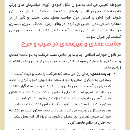
مربوطه تعیین می کند. به عنوان مثال، کبودی، تورم، خراشیدگی های جزئی
که دیه مشخصی در قانون برایشان نیامده است، معمولاً با ارش جبران می
شوند. این ارش بر اساس نوع جراحت، عمق، محل آسیب، و تأثیر آن بر
عملکرد طبیعی بدن تعیین می گردد. در واقع، ارش انعطاف پذیری بیشتری
در محاسبه دارد و اجازه می دهد تا آسیب هایی که در قالب دیه معین نمی
گنجند، نیز جبران شوند.
جنایت عمدی و غیرعمدی در ضرب و جرح
در قانون مجازات اسلامی، جنایات بر اساس قصد مرتکب به دو دسته عمدی
و غیرعمدی تقسیم می شوند که در بحث ضرب و جرح نیز این تمایز اهمیت
زیادی دارد:
جنایت عمدی:
زمانی رخ می دهد که مرتکب با قصد و نیت آسیب
رساندن به دیگری، عملی را انجام دهد. به عنوان مثال، فردی با قصد
کتک زدن و آسیب رساندن به زن، او را مورد ضرب و شتم قرار دهد.
در جنایات عمدی، مجازات اصلی قصاص است؛ یعنی مرتکب به همان
میزان آسیبی که وارد کرده است، مجازات می شود. اما اگر قصاص
ممکن نباشد، یا مجنی علیه (قربانی) از قصاص گذشت کند، دیه به
عنوان جایگزین تعیین می شود. علاوه بر دیه، ممکن است مرتکک به
مجازات حبس تعزیری نیز محکوم شود، به ویژه اگر این عمل منجر
به اخلال در نظم جامعه گردد.