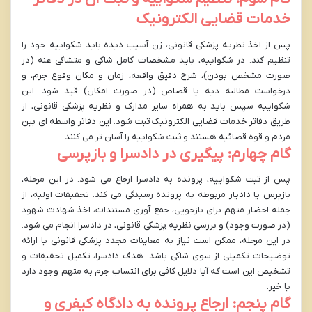
خدمات قضایی الکترونیک
پس از اخذ نظریه پزشکی قانونی، زن آسیب دیده باید شکواییه خود را
تنظیم کند. در شکواییه، باید مشخصات کامل شاکی و متشاکی عنه (در
صورت مشخص بودن)، شرح دقیق واقعه، زمان و مکان وقوع جرم، و
درخواست مطالبه دیه یا قصاص (در صورت امکان) قید شود. این
شکواییه سپس باید به همراه سایر مدارک و نظریه پزشکی قانونی، از
طریق دفاتر خدمات قضایی الکترونیک ثبت شود. این دفاتر واسطه ای بین
مردم و قوه قضائیه هستند و ثبت شکواییه را آسان تر می کنند.
گام چهارم: پیگیری در دادسرا و بازپرسی
پس از ثبت شکواییه، پرونده به دادسرا ارجاع می شود. در این مرحله،
بازپرس یا دادیار مربوطه به پرونده رسیدگی می کند. تحقیقات اولیه، از
جمله احضار متهم برای بازجویی، جمع آوری مستندات، اخذ شهادت شهود
(در صورت وجود) و بررسی نظریه پزشکی قانونی، در دادسرا انجام می شود.
در این مرحله، ممکن است نیاز به معاینات مجدد پزشکی قانونی یا ارائه
توضیحات تکمیلی از سوی شاکی باشد. هدف دادسرا، تکمیل تحقیقات و
تشخیص این است که آیا دلایل کافی برای انتساب جرم به متهم وجود دارد
یا خیر.
گام پنجم: ارجاع پرونده به دادگاه کیفری و