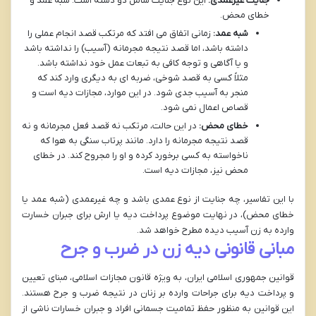
جنایت غیرعمدی:
این نوع جنایت شامل دو دسته است: شبه عمد و
خطای محض.
شبه عمد:
زمانی اتفاق می افتد که مرتکب قصد انجام عملی را
داشته باشد، اما قصد نتیجه مجرمانه (آسیب) را نداشته باشد
و یا آگاهی و توجه کافی به تبعات عمل خود نداشته باشد.
مثلاً کسی به قصد شوخی، ضربه ای به دیگری وارد کند که
منجر به آسیب جدی شود. در این موارد، مجازات دیه است و
قصاص اعمال نمی شود.
خطای محض:
در این حالت، مرتکب نه قصد فعل مجرمانه و نه
قصد نتیجه مجرمانه را دارد. مانند پرتاب سنگی به هوا که
ناخواسته به کسی برخورد کرده و او را مجروح کند. در خطای
محض نیز، مجازات دیه است.
با این تفاسیر، چه جنایت از نوع عمدی باشد و چه غیرعمدی (شبه عمد یا
خطای محض)، در نهایت موضوع پرداخت دیه یا ارش برای جبران خسارت
وارده به زن آسیب دیده مطرح خواهد شد.
مبانی قانونی دیه زن در ضرب و جرح
قوانین جمهوری اسلامی ایران، به ویژه قانون مجازات اسلامی، مبنای تعیین
و پرداخت دیه برای جراحات وارده بر زنان در نتیجه ضرب و جرح هستند.
این قوانین به منظور حفظ تمامیت جسمانی افراد و جبران خسارات ناشی از