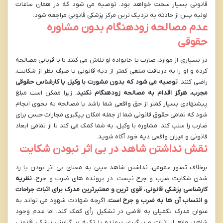
قانونی بسیار سخت خواهد بود. توصیه می شود که در همان ساعات
اولیه پس از حادثه به نزدیک ترین مرکز پزشکی قانونی مراجعه شود.
عدم مصالحه زودهنگام بدون مشاوره
حقوقی
در بسیاری از موارد، ضارب یا خانواده او تلاش می کنند تا با قربانی مصالحه
کرده و او را به دریافت مبلغی کمتر از دیه قانونی یا صرف نظر از شکایت،
راضی کنند.
توصیه می شود که بدون مشورت با وکیل یا کارشناس حقوقی
مجرب، هرگز اقدام به مصالحه زودهنگام نکنید.
زیرا ممکن است مبلغ
پیشنهادی بسیار کمتر از حق واقعی شما باشد یا مصالحه به نحوی انجام
شود که تمامی حقوق قانونی شما از جمله امکان پیگیری مجازات حبس برای
ضارب را سلب کند. مشاوره با وکیل، به شما کمک می کند تا از تمامی ابعاد
قانونی و میزان واقعی دیه خود آگاه شوید.
نقش نداشتن شاهد در بی اثر نبودن شکایت
برخلاف تصور عمومی، نداشتن شاهد عینی به معنای بی اثر بودن یا رد
شدن شکایت ضرب و جرح نیست. در پرونده های ضرب و جرح،
نظریه
کارشناسی پزشکی قانونی، قوی ترین و معتبرترین مدرک برای اثبات جراحات
و انتساب آن ها به ضرب و جرح است.
اگرچه شهادت شهود می تواند به
عنوان مدرک تکمیلی به قاضی در تشکیل رأی کمک کند، اما عدم وجود
شاهد، مانع از اثبات و پیگیری پرونده با تکیه بر گزارش پزشکی قانونی