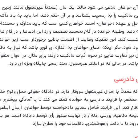
ن خواهان مدعی می شود مالک یک مال (عمدتاً غیرمنقول مانند زمین ی
ن مالکیت را به رسمیت بشناسد و بر آن حکم دهد. اما باید به یاد داش
 کامل بر عهده «خواهان» است. خواهان کسی است که باید مدارک و مستندا
ائه دهد. وظیفه خوانده در گام نخست، تضعیف و رد این ادعاها و در گام ها
ثبیت کند. این تفکیک وظایف از اهمیت بالایی برخوردار است، زیرا خواند
ود شود، مگر اینکه ادعای خواهان به اندازه ای قوی باشد که نیاز به دفا
 نیز تفاوت هایی در نحوه اثبات مالکیت دارند؛ برای مثال، در اموال منقول
شد، در حالی که در املاک غیرمنقول، سند رسمی جایگاه ویژه ای دارد.
 دادرسی
 عمدتاً با اموال غیرمنقول سروکار دارد، در دادگاه حقوقی محل وقوع مل
مختصر با فرایند دادرسی به خوانده کمک می کند تا با آمادگی بیشتری د
اع کند. این فرایند شامل تقدیم دادخواست توسط خواهان، ارسال ابلاغی
ایحه دفاعیه، بررسی ادله و در نهایت صدور رأی توسط دادگاه است. هر ی
 رود تا با دقت و هوشمندی، دفاعیات خود را مطرح سازد.