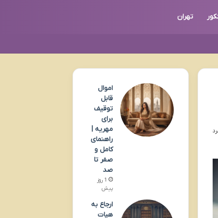
کور
تهران
اموال
قابل
توقیف
برای
مهریه |
راهنمای
کامل و
صفر تا
صد
1 روز
پیش
ارجاع به
هیات