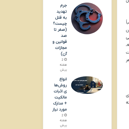
ل
جرم
تهدید
به قتل
ً
چیست؟
ن
(صفر تا
صد
ی
قوانین و
،
مجازات
ت
آن)
ر
2
هفته
پیش
انواع
روش‌ها
ی اثبات
ی
مالکیت
ه
+ مدارک
مورد نیاز
2
هفته
پیش