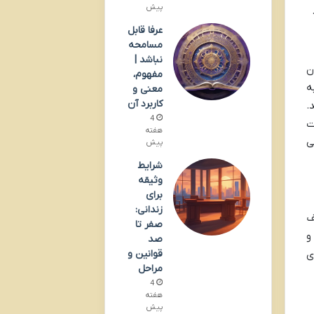
پیش
عرفا قابل
مسامحه
نباشد |
سیار دشوار است. ماده ۲۲ قانون
مفهوم،
ه
معنی و
کاربرد آن
.
4
ت
هفته
ی
پیش
شرایط
وثیقه
برای
زندانی:
ف
صفر تا
و
صد
قوانین و
ای
مراحل
4
هفته
پیش