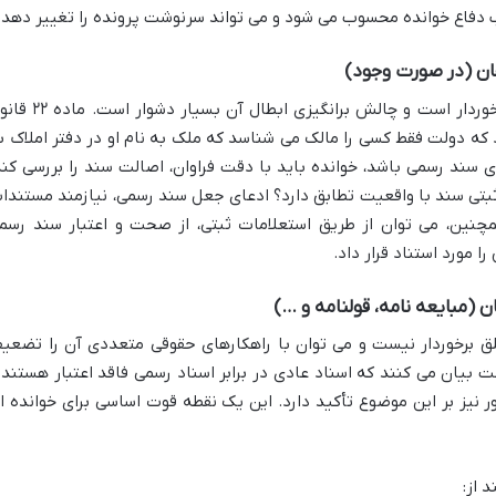
ب دفاع خوانده محسوب می شود و می تواند سرنوشت پرونده را تغییر دهد.
ان (در صورت وجود)
سند رسمی، از نظر قانونی، از اعتبار مطلق برخوردار است و چالش برانگیزی ابطال آن ب
که دولت فقط کسی را مالک می شناسد که ملک به نام او در دفتر املاک ب
ای سند رسمی باشد، خوانده باید با دقت فراوان، اصالت سند را بررسی کند
بتی سند با واقعیت تطابق دارد؟ ادعای جعل سند رسمی، نیازمند مستندا
مچنین، می توان از طریق استعلامات ثبتی، از صحت و اعتبار سند رسم
 مورد استناد قرار داد.
 (مبایعه نامه، قولنامه و …)
طلق برخوردار نیست و می توان با راهکارهای حقوقی متعددی آن را تضعی
نون ثبت به صراحت بیان می کنند که اسناد عادی در برابر اسناد رسمی فاقد اعتبار هستند 
 ۶۷۲ دیوان عالی کشور نیز بر این موضوع تأکید دارد. این یک نقطه قوت اساسی برای خوانده 
 از: