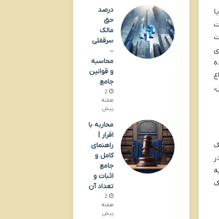
درصد
ا
حق
ت
مالک
ت
سرقفلی
ی
–
محاسبه
ه
و قوانین
ع
جامع
،
2
هفته
پیش
محاربه با
اقرار |
ک
راهنمای
کامل و
ر
جامع
ه
اثبات و
ک
تعداد آن
2
هفته
پیش