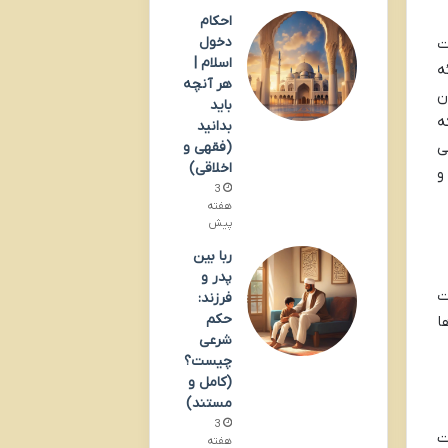
احکام
دخول
ت
اسلام |
ه
هر آنچه
ن
باید
ه
بدانید
ی
(فقهی و
اخلاقی)
و
3
هفته
پیش
ربا بین
پدر و
ت
فرزند:
حکم
ا
شرعی
چیست؟
(کامل و
مستند)
3
ت
هفته