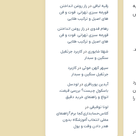
ه
رقیه لبافی
در
راز روغن انداختن
قورمه سبزی تهرانی: فوت و فن
ص
های اصیل و ترکیب طلایی
رهام فدوی
در
راز روغن انداختن
قورمه سبزی تهرانی: فوت و فن
های اصیل و ترکیب طلایی
.
شهلا شاپوری
در
کاربرد جرثقیل
سنگین و سبدار
سپهر کهن موئی
در
کاربرد
جرثقیل سنگین و سبدار
د
آیدین پورباقری
در
لودسل
ان
باسکول چیست؟ بررسی قیمت،
انواع و راهنمای خرید دقیق
ا
لونا توفیقی
در
کلاس حسابداری کجا برم؟راهنمای
عملی انتخاب آموزشگاه بدون
هدر دادن وقت و پول
ر