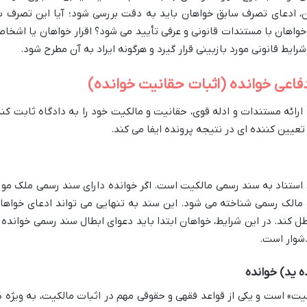
ن، ادعای تصرف سابق خواهان باید به دقت بررسی شود؛ آیا این تصرف ب
واهان با مستندات قانونی و عرفی تأیید می شود؟ اقرار خواهان یا اشخا
 شرایط قانونی مورد بازبینی قرار گیرد و هرگونه ایراد به آن مطرح شود.
دفاعی خوانده (اثبات حقانیت خوانده)
ارائه مستندات و ادله قوی، حقانیت و مالکیت خود را به دادگاه ثابت کند
عیین کننده ای در نتیجه پرونده ایفا می کند.
 استناد به سند رسمی مالکیت است. اگر خوانده دارای سند رسمی ملک مور
 ماده ۲۲ قانون ثبت، او مالک رسمی شناخته می شود. این سند به تنهایی می تواند ادعای خواه
طل کند. در این شرایط، خواهان ابتدا باید دعوای ابطال سند رسمی خوانده ر
دشوار است.
ه ید) خوانده
ت» است و یکی از قواعد فقهی و حقوقی مهم در اثبات مالکیت، به ویژه د