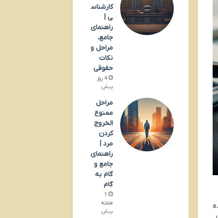
کارشناس
ی |
راهنمای
جامع،
مراحل و
نکات
حقوقی
4 روز
پیش
مراحل
ممنوع
الخروج
کردن
مرد |
راهنمای
جامع و
گام به
گام
1
هفته
ه
پیش