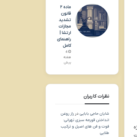
ماده ۲
قانون
تشدید
مجازات
ارتشا |
راهنمای
کامل
4
هفته
پیش
نظرات کاربران
شایان حاجی بابایی
در
راز روغن
انداختن قورمه سبزی تهرانی:
فوت و فن های اصیل و ترکیب
ه
طلایی
ت