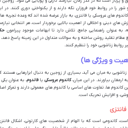
 و پربار است که در گذر زمان، نیازمند تازگی و پویایی می شود. زوجین د
 را در روابط خود فروزان نگه دارند و از یکنواختی دوری کنند. در ای
کاندوم های عروسکی یا فانتزی، به بازار عرضه شده اند که وعده تجربه ها
ش های دینی و اخلاقی از اهمیت بالایی برخوردار است، هر انتخابی نیازمن
 به عنوان راهنمایی جامع، تلاش دارد تا ابهامات موجود پیرامون
حک
ع عظام تقلید روشن ساخته و به سوالات متداول در این زمینه پاسخ دهد، ت
 روابط زناشویی خود را تنظیم کنند.
یت و ویژگی ها)
زناشویی به میان می آید، بسیاری از زوجین به دنبال ابزارهایی هستند ک
ه ارمغان بیاورند. در این میان،
کاندوم عروسکی
یا
فاندوم
، به عنوان یکی ا
ن کاندوم ها، تفاوت های اساسی با کاندوم های معمولی دارند و تمرکز اصل
وشی، و افزایش تحریک است.
فانتزی
ست، کاندومی است که با الهام از شخصیت های کارتونی، اشکال فانتزی