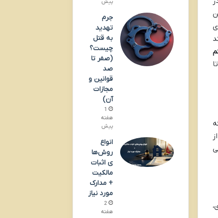
ر
پیش
ن
جرم
ی
تهدید
به قتل
د
چیست؟
م
(صفر تا
ا
صد
قوانین و
مجازات
آن)
1
هفته
ه
پیش
ز
انواع
ی
روش‌ها
ی اثبات
مالکیت
+ مدارک
مورد نیاز
2
،
هفته