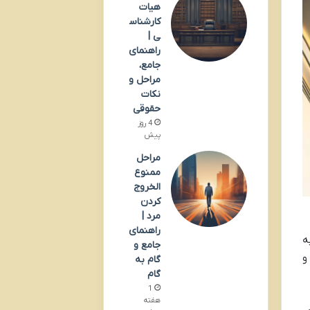
هیات
کارشناس
ی |
راهنمای
جامع،
مراحل و
نکات
حقوقی
4 روز
پیش
مراحل
ممنوع
الخروج
کردن
مرد |
راهنمای
ه
جامع و
و
گام به
گام
1
هفته