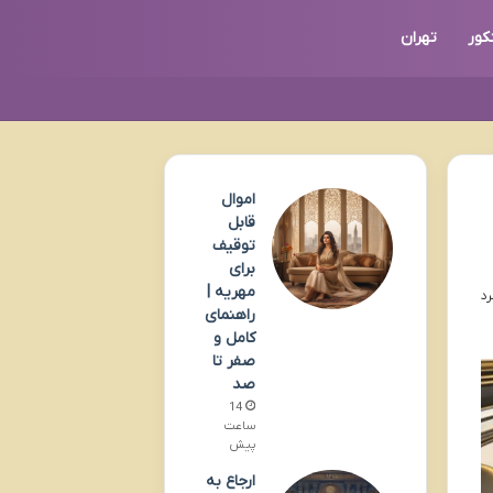
کور
تهران
اموال
قابل
توقیف
برای
مهریه |
راهنمای
کامل و
صفر تا
صد
14
ساعت
پیش
ارجاع به