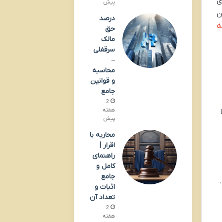
ی
پیش
ن
درصد
ه
حق
مالک
سرقفلی
–
محاسبه
و قوانین
جامع
2
هفته
پیش
محاربه با
اقرار |
راهنمای
کامل و
جامع
اثبات و
تعداد آن
2
هفته