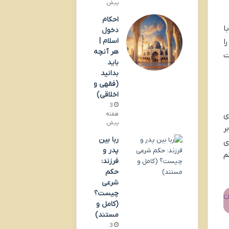
پیش
احکام
ا
دخول
اسلام |
ا
هر آنچه
ت
باید
بدانید
(فقهی و
اخلاقی)
3
ی
هفته
پیش
 بر
ربا بین
ی
پدر و
م
فرزند:
حکم
شرعی
چیست؟
ن
(کامل و
مستند)
3