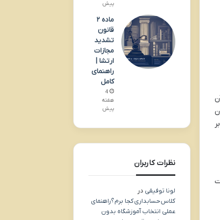
پیش
ماده ۲
قانون
تشدید
مجازات
ارتشا |
راهنمای
کامل
4
ن
هفته
پیش
ن
ر
نظرات کاربران
ت
لونا توفیقی
در
کلاس حسابداری کجا برم؟راهنمای
عملی انتخاب آموزشگاه بدون