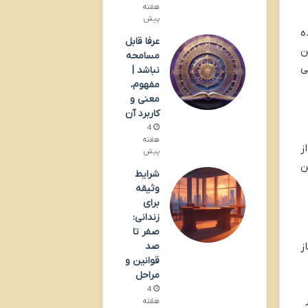
هفته
پیش
ه
عرفا قابل
ن
مسامحه
ی
نباشد |
مفهوم،
معنی و
کاربرد آن
4
هفته
ز
پیش
ن
شرایط
وثیقه
برای
زندانی:
صفر تا
صد
ز
قوانین و
مراحل
4
هفته