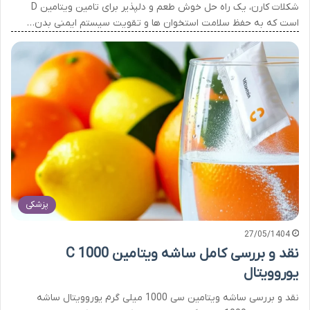
شکلات کارن، یک راه حل خوش طعم و دلپذیر برای تامین ویتامین D
است که به حفظ سلامت استخوان ها و تقویت سیستم ایمنی بدن…
پزشکی
27/05/1404
نقد و بررسی کامل ساشه ویتامین C 1000
یوروویتال
نقد و بررسی ساشه ویتامین سی 1000 میلی گرم یوروویتال ساشه