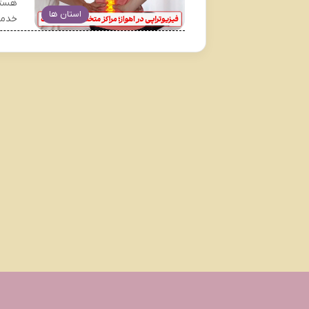
هستن
استان ها
خدما