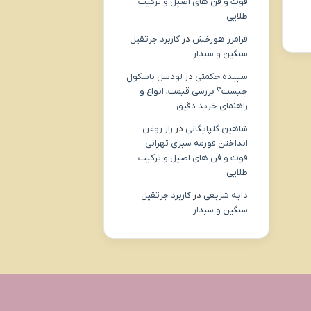
فوت و فن های اصیل و ترکیب
طلایی
فرامرز هورخش
در
کاربرد جرثقیل
سنگین و سبدار
سپیده حکمتی
در
لودسل باسکول
چیست؟ بررسی قیمت، انواع و
راهنمای خرید دقیق
شاهین گلپایگانی
در
راز روغن
انداختن قورمه سبزی تهرانی:
فوت و فن های اصیل و ترکیب
طلایی
دایه شریفی
در
کاربرد جرثقیل
سنگین و سبدار