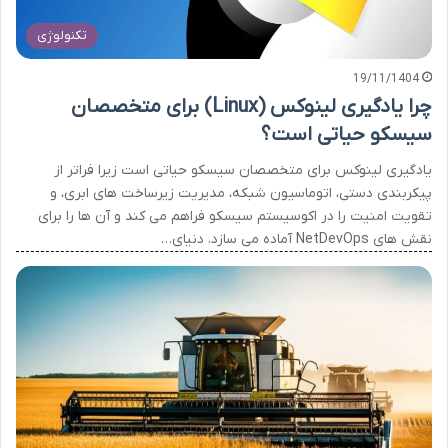
تکنولوژی
19/11/1404
چرا یادگیری لینوکس (Linux) برای متخصصان
سیسکو حیاتی است؟
یادگیری لینوکس برای متخصصان سیسکو حیاتی است زیرا فراتر از
پیکربندی دستی، اتوماسیون شبکه، مدیریت زیرساخت های ابری، و
تقویت امنیت را در اکوسیستم سیسکو فراهم می کند و آن ها را برای
نقش های NetDevOps آماده می سازد. دنیای…