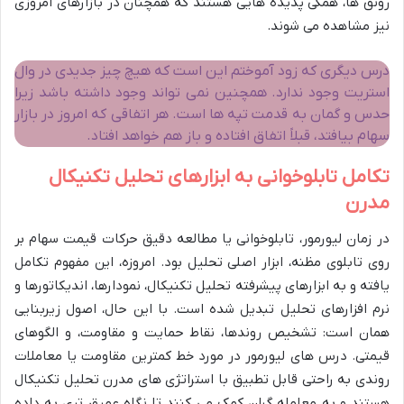
رونق ها، همگی پدیده هایی هستند که همچنان در بازارهای امروزی
نیز مشاهده می شوند.
درس دیگری که زود آموختم این است که هیچ چیز جدیدی در وال
استریت وجود ندارد. همچنین نمی تواند وجود داشته باشد زیرا
حدس و گمان به قدمت تپه ها است. هر اتفاقی که امروز در بازار
سهام بیافتد، قبلاً اتفاق افتاده و باز هم خواهد افتاد.
تکامل تابلوخوانی به ابزارهای تحلیل تکنیکال
مدرن
در زمان لیورمور، تابلوخوانی یا مطالعه دقیق حرکات قیمت سهام بر
روی تابلوی مظنه، ابزار اصلی تحلیل بود. امروزه، این مفهوم تکامل
یافته و به ابزارهای پیشرفته تحلیل تکنیکال، نمودارها، اندیکاتورها و
نرم افزارهای تحلیل تبدیل شده است. با این حال، اصول زیربنایی
همان است: تشخیص روندها، نقاط حمایت و مقاومت، و الگوهای
قیمتی. درس های لیورمور در مورد خط کمترین مقاومت یا معاملات
روندی به راحتی قابل تطبیق با استراتژی های مدرن تحلیل تکنیکال
هستند و به معامله گران کمک می کنند تا نگاه عمیق تری به داده