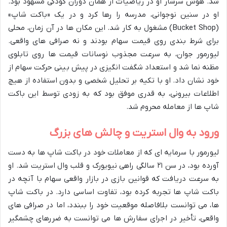
شد. هوش سرشار او در ریاضیات از همان دوران کودکی مشهود بود.
او در سنین نوجوانی، مدرسه را رها کرد و در یک «باکت شاپ»
(Bucket Shop) مشغول به کار شد. این مکان ها در آن زمان، محلی
برای شرط بندی روی قیمت سهام بودند و نه صرافی های واقعی.
لیورمور جوان، به سرعت مجذوب نوسانات قیمت ها روی تابلوی
مظنه نما شد و استعداد شگفت انگیزی در پیش بینی حرکت سهام از
خود نشان داد. او با تکیه بر تحلیل شخصی و بدون استفاده از هیچ
اطلاعات بیرونی، به قدری موفق بود که به زودی توسط این باکت
شاپ ها از معامله محروم شد.
ورود به وال استریت و چالش های بزرگ
لیورمور با سرمایه ای که از معاملات خود در باکت شاپ ها به دست
آورده بود، در سن ۲۱ سالگی راهی نیویورک و قلب وال استریت شد. او
به سرعت دریافت که قوانین بازی در بازار واقعی سهام با آنچه در
باکت شاپ ها تجربه کرده بود، تفاوت اساسی دارد. در باکت شاپ
ها، می توانست بلافاصله موقعیت خود را ببندد، اما در صرافی های
واقعی، تأخیر در اجرای سفارش ها می توانست به ضررهای چشمگیر