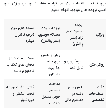
برای کمک به انتخاب بهتر، می توانیم مقایسه ای بین ویژگی های
اصلی ترجمه های موجود انجام دهیم:
ترجمه
ترجمه سیده
نسخه های دیگر
محمود نجفی
ویژگی
محدثه موسوی
(برخی ناشران
نژاد (نشر
(نشر چالش)
دیگر)
چالش)
روان و تلاش
ممکن است شامل
عموماً روان و
برای حفظ
روانی متن
بخش های گنگ یا
قابل فهم
جذابیت
نامفهوم باشد
داستان
مفاهیم
دقت
تلاش برای
گاهی اوقات ترجمه
تخصصی به
اصطلاحات
دقت در
تحت اللفظی و
خوبی منتقل
تخصصی
مفاهیم مالی
غیردقیق
شده اند