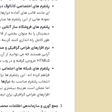
پلتفرم های اختصاصی کاتالوگ دی
ای مانند قالب های آماده ابزاره
نمونه هایی از این پلتفرم ها عبارتند از FlipSnack Issuu PubHTML۵ و ine
پلتفرم های فروشگاه ساز آنلاین :
دیجیتال را به عنوان بخشی از قا
طور کامل راه اندازی کنند گزینه
نرم افزارهای طراحی گرافیکی و صف
HTML۵ خروجی گرفته و در وب سایت یا پلتفرم های دیگر منتشر کنید.
پلتفرم های شبکه های اجتماعی :
فراهم کرده اند. این پلتفرم ها 
انتخاب پلتفرم مناسب به
نیازها
اما ممکن است هزینه بیشتری نیز 
افزارهای طراحی گرافیکی برای ای
جمع آوری و سازماندهی اطلاعات محصو