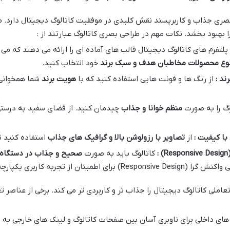
صری جذاب و کاربرپسند نقش کلیدی در موفقیت کاتالوگ دیجیتال دارد. طر
ا بهبود بخشد. نکات مهم در طراحی بصری کاتالوگ عبارتند از :
پلتفرم های کاتالوگ دیجیتال قالب های آماده ای را ارائه می دهند که می 
وع محصولات مخاطبان هدف و سبک برند
خود انتخاب کنید.
ند :
از رنگ ها و فونت هایی استفاده کنید که با
هویت برند
شما همخوانی 
گ را به صورت
منظم خوانا و جذاب
چیدمان کنید. از فضای سفید به درستی
 با کیفیت :
از
تصاویر با رزولوشن بالا و گرافیک های جذاب
استفاده کنید ت
(Respons
:
کاتالوگ باید به صورت
صحیح و جذاب در دستگاه ه
Respon) برای اطمینان از تجربه کاربری یکپارچه در تمامی دستگاه ها ضروری است.
عاملی کاتالوگ دیجیتال را جذاب تر و کاربردی تر می کند. برخی از عناصر ت
های داخلی برای ناوبری آسان بین صفحات کاتالوگ و لینک های خارجی به