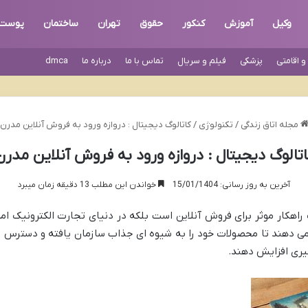
وکیل
آموزش
کنکور
حقوق
تهران
ساختمان
پوست
 اقامتی
پزشکی
فیلم و سریال
تماس با ما
درباره ما
dmca
مجله اتاق زندگی
/
تکنولوژی
/
کاتالوگ دیجیتال : دروازه ورود به فروش آنلاین مدرن
اتالوگ دیجیتال : دروازه ورود به فروش آنلاین مدرن
آخرین به روز رسانی: 15/01/1404
خواندن این مطلب 13 دقیقه زمان میبرد
راهکار موثر برای فروش آنلاین است بلکه در دنیای تجارت الکترونیک ا
می دهند تا محصولات خود را به شیوه ای جذاب سازمان یافته و دسترس پ
یری افزایش دهند.