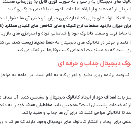
تالوگ های دیجیتال به راحتی و به صورت
فوری قابل به روزرسانی
هستند. ا
شتریان ارائه دهند و از ارائه اطلاعات نادرست یا قدیمی جلوگیری کنند.
رخلاف کاتالوگ های چاپی که اندازه گیری میزان اثربخشی آن ها دشوار است
اربران میزان بازدید صفحات نرخ کلیک و سایر شاخص های کلیدی عملکرد
(KPIs)
 نقاط قوت و ضعف کاتالوگ خود را شناسایی کرده و استراتژی های بازاریا
 کاغذ و جوهر در کاتالوگ های دیجیتال به
حفظ محیط زیست
کمک می کند
مروز است که به مسئولیت اجتماعی کسب وکارها نیز کمک می کند.
الوگ دیجیتال جذاب و حرفه ای
 نیازمند برنامه ریزی دقیق و اجرای گام به گام است. در ادامه به مراح
یز باید
اهداف خود از ایجاد کاتالوگ دیجیتال
را مشخص کنید. آیا هدف شم
 ارائه خدمات پشتیبانی است؟ همچنین باید
مخاطبان هدف
خود را به دقت
 تا کاتالوگی طراحی کنید که برای آن ها جذاب و مفید باشد.
لفی برای ایجاد و انتشار کاتالوگ های دیجیتال وجود دارند که هر کدام وی