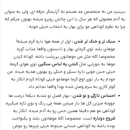
ببینید من نه متخصص مد هستم نه آرایشگر حرفه ای. ولی به عنوان
یه آدم معمولی که هر سال با این چالش روبرو میشه بهتون میگم که
چرا به نظرم کوتاهی مو برای بهار یه انتخاب خیلی خوبه :
سبک تر و خنک تر شدن :
اول از همه هوا داره گرم میشه!
موهای بلند توی گرمای بهار و تابستون واقعا عذاب آوره.
مخصوصا اگه مثل من موهاتون پرپشت باشه. کوتاه کردن
موها یه جورایی مثل
کندن یه لباس سنگین
توی هوای گرمه.
خیلی حس خوبی داره سبکی و خنکی رو بهتون هدیه میده. من
خودم یه بار توی اوج گرما موهامو خیلی کوتاه کردم انگار یه
کولر گازی به سرم وصل شده بود! واقعا نجاتم داد.
احساس تازگی و نو شدن :
بهار فصل نو شدنه دیگه! درخت ها
جوونه میزنن گل ها باز میشن همه چی رنگ و بوی تازه میگیره.
کوتاهی مو هم دقیقا همین حس رو به آدم میده. انگار یه
شروع دوباره
است. مخصوصا اگه موهاتون بلند و یکنواخت
بوده باشه یه کوتاهی حسابی میتونه خیلی چیزها رو عوض