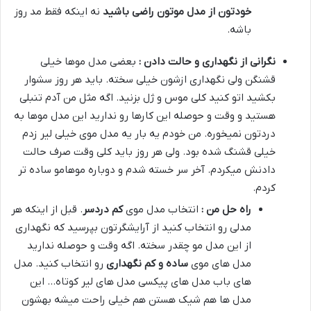
خودتون از مدل موتون راضی باشید
نه اینکه فقط مد روز
باشه.
نگرانی از نگهداری و حالت دادن :
بعضی مدل موها خیلی
قشنگن ولی نگهداری ازشون خیلی سخته. باید هر روز سشوار
بکشید اتو کنید کلی موس و ژل بزنید. اگه مثل من آدم تنبلی
هستید و وقت و حوصله این کارها رو ندارید این مدل موها به
دردتون نمیخوره. من خودم یه بار یه مدل موی خیلی لیر زدم
خیلی قشنگ شده بود. ولی هر روز باید کلی وقت صرف حالت
دادنش میکردم. آخر سر خسته شدم و دوباره موهامو ساده تر
کردم.
راه حل من :
انتخاب مدل موی
کم دردسر
. قبل از اینکه هر
مدلی رو انتخاب کنید از آرایشگرتون بپرسید که نگهداری
از این مدل مو چقدر سخته. اگه وقت و حوصله ندارید
مدل های موی
ساده و کم نگهداری
رو انتخاب کنید. مدل
های باب مدل های پیکسی مدل های لیر کوتاه… این
مدل ها هم شیک هستن هم خیلی راحت میشه بهشون