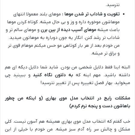
نترسید.
تقویت و شاداب تر شدن موها :
موهای بلند معمولا انتهای
موهاشون موخوره داره و وز و بی حال میشه. کوتاه کردن موها
باعث میشه
موهای آسیب دیده از بین برن
و موهای سالم تر و
شاداب تر رشد کنن. انگار یه جون دوباره به موهاتون میدید.
من خودم بعد از هر بار کوتاهی مو حس میکنم موهام قوی تر
و براق تر میشه.
البته اینا فقط دلایل شخصی من بودن. شاید شما دلایل دیگه ای هم
داشته باشید. مهم اینه که
به دلتون نگاه کنید
و ببینید چی
میخواید. بهار فصل تغییره پس از تغییر نترسید!
مشکلات رایج در انتخاب مدل موی بهاری (و اینکه من چطور
باهاشون دست و پنجه نرم کردم)
خب گفتم که انتخاب مدل موی بهاری همیشه هم آسون نیست. کلی
مشکل و چالش سر راه آدم سبز میشه. من خودم با خیلی از این