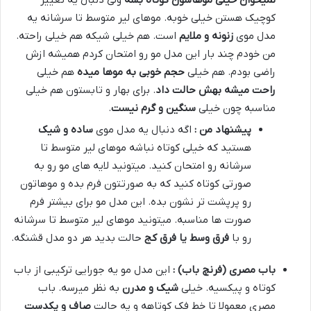
کوچیک هستن خیلی خوبه. موهای لیر متوسط تا سرشانه یه
مدل موی
زنونه و ملایم
است. هم خیلی شیکه هم خیلی راحته.
من خودم چند بار این مدل مو رو امتحان کردم همیشه ازش
راضی بودم. هم خیلی
حجم خوبی به موها میده
هم خیلی
راحت میشه بهش حالت داد
. برای بهار و تابستون هم خیلی
مناسبه چون خیلی
سنگین و گرم نیست
.
پیشنهاد من :
اگه دنبال یه مدل موی
ساده و شیک
هستید که خیلی کوتاه نباشه موهای لیر متوسط تا
سرشانه رو امتحان کنید. میتونید لایه های مو رو به
صورتی کوتاه کنید که به صورتتون فرم بده و موهاتون
رو پرپشت تر نشون بده. این مدل مو برای بیشتر فرم
صورت ها مناسبه. میتونید موهای لیر متوسط تا سرشانه
رو با
فرق وسط یا فرق کج
حالت بدید هر دو مدل قشنگه.
باب مصری (فرنچ باب) :
این مدل مو یه جورایی ترکیبی از باب
کوتاه و پیکسیه. خیلی
شیک و مدرن
به نظر میرسه. باب
مصری معمولا تا خط فک کوتاهه و یه حالت
صاف و یکدست