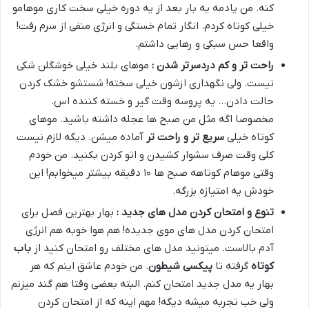
کنه. من یادمه یه بار بعد از یه دوره خیلی سخت کاری موهامو
خیلی کوتاه کردم. انگار تمام خستگی و انرژی منفی از سرم رفت!
واقعا حس سبکی و رهایی داشتم.
راحت تر و کم دردسرتر شدن :
موهای بلند خیلی خوشگلن شکی
نیست. ولی نگهداری ازشون خیلی سخته! شستشو خشک کردن
حالت دادن… یه پروسه وقت گیر و خسته کننده اس.
مخصوصا اگه مثل من صبح ها عجله داشته باشید. موهای
کوتاه خیلی
سریع تر و راحت تر
آماده میشن. دیگه لازم نیست
کلی وقت صرف سشوار کشیدن و اتو کردن بکنید. من خودم
وقتی موهام کوتاهه صبح ها ۱۰ دقیقه بیشتر میخوابم! این
خودش یه امتیازه بزرگه.
تنوع و امتحان کردن مدل های جدید :
بهار بهترین فصل برای
امتحان کردن مدل های موی جدیده! هم هوا خوبه هم انرژی
آدم بالاست. میتونید مدل های مختلف رو امتحان کنید از
باب
کوتاه
گرفته تا
پیکسی شیطون
. من خودم عاشق اینم که هر
بهار یه مدل جدید امتحان کنم. البته بعضی وقتا هم گند میزنم
ولی خب تجربه میشه دیگه! مهم اینه که از امتحان کردن