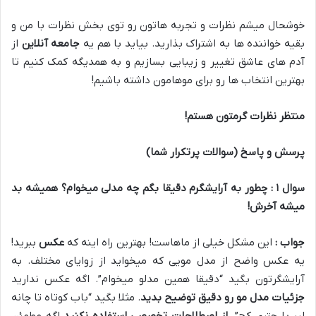
خوشحال میشم نظرات و تجربه هاتون رو توی بخش نظرات با من و
بقیه خواننده ها به اشتراک بذارید. بیاید با هم یه
جامعه آنلاین
از
آدم های عاشق تغییر و زیبایی بسازیم و به همدیگه کمک کنیم تا
بهترین انتخاب ها رو برای موهامون داشته باشیم!
منتظر نظرات گرمتون هستم
!
پرسش و پاسخ (سوالات پرتکرار شما)
سوال
۱
: چطور به آرایشگرم دقیقا بگم چه مدلی میخوام؟ همیشه بد
میشه آخرش
!
جواب :
این مشکل خیلی از ماهاست! بهترین راه اینه که
عکس
ببرید!
یه عکس واضح از مدل مویی که میخواید از زوایای مختلف. به
آرایشگرتون بگید “دقیقا همین مدلو میخوام”. اگه عکس ندارید
جزئیات مدل مو رو دقیق توضیح بدید
. مثلا بگید “باب کوتاه تا چانه
لیر با چتری کج”.
از اصطلاحات تخصصی استفاده نکنید
اگه مطمئن