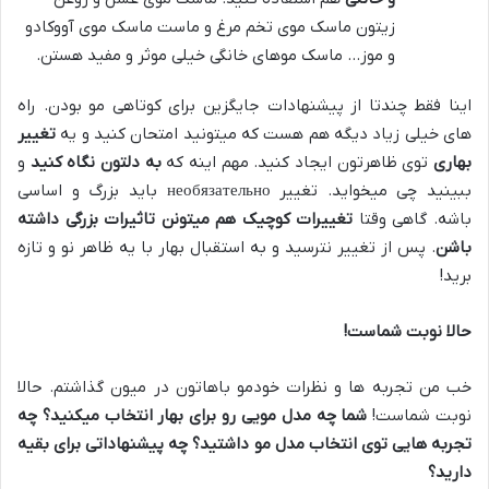
زیتون ماسک موی تخم مرغ و ماست ماسک موی آووکادو
و موز… ماسک موهای خانگی خیلی موثر و مفید هستن.
اینا فقط چندتا از پیشنهادات جایگزین برای کوتاهی مو بودن. راه
های خیلی زیاد دیگه هم هست که میتونید امتحان کنید و یه
تغییر
بهاری
توی ظاهرتون ایجاد کنید. مهم اینه که
به دلتون نگاه کنید
و
ببینید چی میخواید. تغییر необязательно باید بزرگ و اساسی
باشه. گاهی وقتا
تغییرات کوچیک هم میتونن تاثیرات بزرگی داشته
باشن
. پس از تغییر نترسید و به استقبال بهار با یه ظاهر نو و تازه
برید!
حالا نوبت شماست
!
خب من تجربه ها و نظرات خودمو باهاتون در میون گذاشتم. حالا
نوبت شماست!
شما چه مدل مویی رو برای بهار انتخاب میکنید؟
چه
تجربه هایی توی انتخاب مدل مو داشتید؟
چه پیشنهاداتی برای بقیه
دارید؟