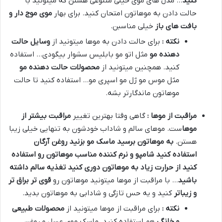
کنید
… مدل های موی خیلی متنوعی هستن که میتونید با
حالت دادن به موهاتون امتحان کنید. برای بهار
موی موج دار و
بافت های باز
خیلی مناسبن.
نکته :
برای حالت دادن به موها میتونید از
وسایل حالت
دهنده مو
مثل اتو مو بابلیس سشوار بیگودی… استفاده
کنید. همچنین میتونید از
محصولات حالت دهنده مو
مثل موس مو ژل مو اسپری مو… استفاده کنید تا حالت
موهاتون ماندگارتر بشه.
مراقبت از موها :
گاهی وقتا بهترین تغییر
مراقبت بیشتر از
موها
ست. موهای سالم و شاداب خودشون به تنهایی خیلی زیبا
هستن.
به موهاتون برسید ماسک مو بزنید روغن آرگان
استفاده کنید شامپو و نرم کننده مناسب موهاتون رو استفاده
کنید از حرارت زیاد به موهاتون دوری کنید تغذیه سالم داشته
باشید
… با مراقبت از موها میتونید موهاتون رو
قوی تر براق تر
و زیباتر
کنید و یه حس تازگی و شادابی به موهاتون بدید.
نکته :
برای مراقبت از موها میتونید از
محصولات طبیعی
و خانگی
هم استفاده کنید. ماسک موی عسل و روغن