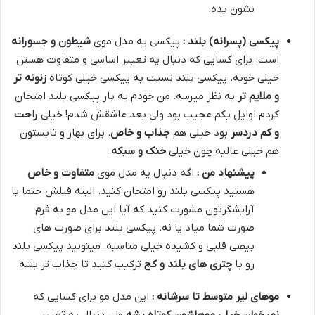
نشون بده.
پیکسی (پسرانه) بلند :
پیکسی یه مدل موی
شیطون و جسورانه
است. برای کسایی که دنبال یه تغییر اساسی و متفاوت هستن
خیلی خوبه. پیکسی بلند نسبت به پیکسی خیلی کوتاه
زنونه تر
و ملایم تر
به نظر میرسه. من خودم یه بار پیکسی بلند امتحان
کردم اوایل یکم عجیب بود ولی بعد عاشقش شدم! خیلی
راحت
و کم دردسر
بود خیلی هم
جذاب و خاص
. برای بهار و تابستون
هم خیلی عالیه چون خیلی
خنک و سبکه
.
پیشنهاد من :
اگه دنبال یه مدل موی
متفاوت و خاص
هستید پیکسی بلند رو امتحان کنید. البته قبلش حتما با
آرایشگرتون مشورت کنید که آیا این مدل مو به فرم
صورت شما میاد یا نه. پیکسی بلند برای صورت های
بیضی قلبی و کشیده خیلی مناسبه. میتونید پیکسی بلند
رو با
چتری های بلند و کج
ترکیب کنید تا جذاب تر بشه.
موهای لیر متوسط تا سرشانه :
این مدل مو برای کسایی که
نمیخوان خیلی موهاشون کوتاه بشه
ولی دنبال یه تغییر