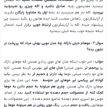
نیستید معنیشون چیه.
صادق باشید و اگه چیزی رو نمیدونید
بپرسید
. اگه باز هم میترسید بد بشه
اول یه مشاوره رایگان
بگیرید
از آرایشگرتون. باهاش صحبت کنید ایده هاتون رو بگید ببینید چی
پیشنهاد میده. اگه با آرایشگرتون
ارتباط خوبی
برقرار کنید احتمال
اینکه نتیجه خوب بشه خیلی بیشتره.
سوال
۲
: موهام خیلی نازکه. چه مدل مویی بهش میاد که پرپشت تر
نشون بده؟
جواب :
خبر خوب اینکه مدل های موی زیادی هستن که موهای نازک
رو
پرحجم تر
نشون میدن!
مدل های لیر
بهترین گزینه هستن. لایه
های مو باعث میشن موها
پف دارتر و حجیم تر
به نظر برسن.
باب
کوتاه لیر پیکسی لیر موهای لیر متوسط
… همه این مدل ها برای
موهای نازک عالی هستن.
چتری هم میتونه به حجم دادن به موها
کمک کنه
.
از محصولات حجم دهنده مو استفاده کنید
بعد از حمام.
موس مو اسپری حجم دهنده شامپو حجم دهنده… این محصولات به
موهاتون
بافت و حجم
میدن.
رنگ موی روشن تر هم میتونه موها رو