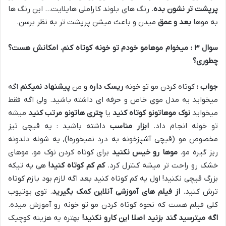
پرپشت تر نشون بده
. رنگ های بلوند کاراملی هایلایت… این رنگ ها
به موها
بعد و عمق
میدن و باعث میشن پرپشت تر به نظر برسن.
سوال
۳
: میخوام موهامو خودم تو خونه کوتاه کنم
.
امکانش هست؟
چطوری؟
جواب :
کوتاه کردن مو تو خونه
ریسک داره
و من
پیشنهاد نمیکنم
اگه
میخواید یه مدل موی خاص و حرفه ای داشته باشید. ولی اگه فقط
میخواید
نوک موهاتونو کوتاه کنید
یا
چتری هاتونو مرتب کنید
میشه
تو خونه انجام داد.
ابزار مناسب
داشته باشید : یه قیچی تیز
مخصوص مو (قیچی آشپزخونه به درد نمیخوره!), یه شونه دندونه
ریز گیره مو.
موها رو خیس نکنید
برای کوتاه کردن نوک مو. موهای
خشک رو راحت تر میشه کنترل کرد.
کم کم کوتاه کنید
!
هی یه تیکه
بزرگ قیچی نکنید! اول یه کم کوتاه کنید بعد اگه لازم بود بازم کوتاه
ترش کنید.
از فیلم های آموزشی آنلاین کمک بگیرید
. توی یوتیوب
کلی فیلم هست که نحوه کوتاه کردن مو تو خونه رو آموزش میده.
اگه میترسید گند بزنید اصلا این کارو نکنید
!
بهتره یه هزینه کوچیک