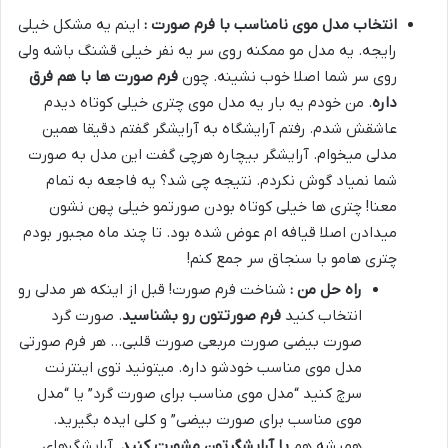
انتخاب مدل موی نامناسب با فرم صورت :
اینم یه مشکل خیلی
رایجه. یه مدل مو ممکنه روی سر یه نفر خیلی قشنگ باشه ولی
روی سر شما اصلا خوب نشینه. چون
فرم صورت ها با هم فرق
داره
. من خودم یه بار یه مدل موی چتری خیلی کوتاه دیدم
عاشقش شدم. رفتم آرایشگاه به آرایشگر گفتم دقیقا همین
مدلی میخوام. آرایشگر بیچاره هرچی گفت این مدل به صورت
شما نمیاد گوش نکردم. نتیجه چی شد؟ یه فاجعه به تمام
معنا! چتری ها خیلی کوتاه بودن صورتمو خیلی پهن نشون
میدادن اصلا قیافه ام عوض شده بود. تا چند ماه مجبور بودم
چتری هامو با سنجاق سر جمع کنم!
راه حل من :
شناخت فرم صورت! قبل از اینکه هر مدلی رو
انتخاب کنید
فرم صورتتون رو بشناسید
. صورت گرد
صورت بیضی صورت مربعی صورت قلبی… هر فرم صورتی
مدل موی مناسب خودشو داره. میتونید توی اینترنت
سرچ کنید “مدل موی مناسب برای صورت گرد” یا “مدل
موی مناسب برای صورت بیضی” و کلی ایده بگیرید.
همیشه هم
با آرایشگرتون مشورت کنید
. آرایشگرهای