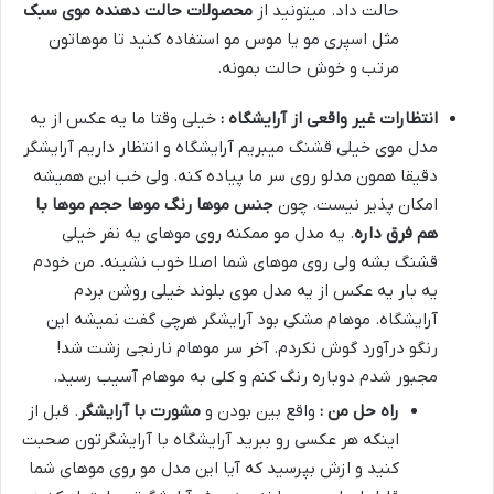
حالت داد. میتونید از
محصولات حالت دهنده موی سبک
مثل اسپری مو یا موس مو استفاده کنید تا موهاتون
مرتب و خوش حالت بمونه.
انتظارات غیر واقعی از آرایشگاه :
خیلی وقتا ما یه عکس از یه
مدل موی خیلی قشنگ میبریم آرایشگاه و انتظار داریم آرایشگر
دقیقا همون مدلو روی سر ما پیاده کنه. ولی خب این همیشه
امکان پذیر نیست. چون
جنس موها رنگ موها حجم موها با
هم فرق داره
. یه مدل مو ممکنه روی موهای یه نفر خیلی
قشنگ بشه ولی روی موهای شما اصلا خوب نشینه. من خودم
یه بار یه عکس از یه مدل موی بلوند خیلی روشن بردم
آرایشگاه. موهام مشکی بود آرایشگر هرچی گفت نمیشه این
رنگو درآورد گوش نکردم. آخر سر موهام نارنجی زشت شد!
مجبور شدم دوباره رنگ کنم و کلی به موهام آسیب رسید.
راه حل من :
واقع بین بودن و
مشورت با آرایشگر
. قبل از
اینکه هر عکسی رو ببرید آرایشگاه با آرایشگرتون صحبت
کنید و ازش بپرسید که آیا این مدل مو روی موهای شما