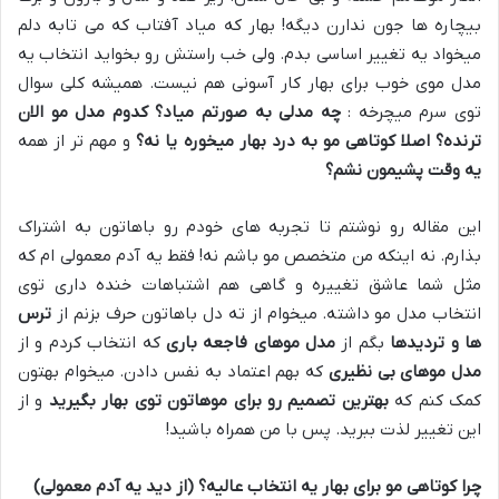
بیچاره ها جون ندارن دیگه! بهار که میاد آفتاب که می تابه دلم
میخواد یه تغییر اساسی بدم. ولی خب راستش رو بخواید انتخاب یه
مدل موی خوب برای بهار کار آسونی هم نیست. همیشه کلی سوال
توی سرم میچرخه :
چه مدلی به صورتم میاد؟
کدوم مدل مو الان
ترنده؟
اصلا کوتاهی مو به درد بهار میخوره یا نه؟
و مهم تر از همه
یه وقت پشیمون نشم؟
این مقاله رو نوشتم تا تجربه های خودم رو باهاتون به اشتراک
بذارم. نه اینکه من متخصص مو باشم نه! فقط یه آدم معمولی ام که
مثل شما عاشق تغییره و گاهی هم اشتباهات خنده داری توی
انتخاب مدل مو داشته. میخوام از ته دل باهاتون حرف بزنم از
ترس
ها و تردیدها
بگم از
مدل موهای فاجعه باری
که انتخاب کردم و از
مدل موهای بی نظیری
که بهم اعتماد به نفس دادن. میخوام بهتون
کمک کنم که
بهترین تصمیم رو برای موهاتون توی بهار بگیرید
و از
این تغییر لذت ببرید. پس با من همراه باشید!
چرا کوتاهی مو برای بهار یه انتخاب عالیه؟ (از دید یه آدم معمولی)