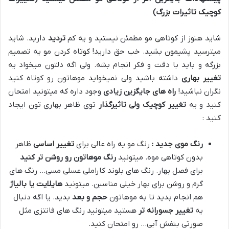
کوچیک تاثیرات بزرگ)
شاید هنوز از کوتاهی مو مطمئن نیستید و یه کم
تردید
دارید. شاید
میترسید پشیمون بشید. خب حق دارید! کوتاه کردن مو یه تصمیم
بزرگه و باید با دقت و فکر انجام بشه. ولی اگه دلتون میخواد یه
تغییر بهاری
داشته باشید ولی نمیخواید موهاتون رو کوتاه کنید
نگران نباشید!
راه های جایگزین زیادی
وجود داره که میتونید امتحان
کنید و یه
تغییر کوچیک ولی تاثیرگذار
توی ظاهر بهاری تون ایجاد
کنید :
رنگ موی جدید :
رنگ مو یه راه عالی برای
تغییر اساسی
ظاهر
بدون کوتاهی موه. میتونید
رنگ موهاتون رو روشن تر کنید
برای فصل بهار. رنگ های بلوند کاراملی عسلی مسی… رنگ های
گرم و روشن برای بهار خیلی مناسبن. میتونید
هایلایت یا بالیاژ
هم انجام بدید تا به موهاتون
حجم و بعد
بدید. یا اگه دنبال
یه
تغییر جسورانه تر
هستید میتونید رنگ های فانتزی مثل
صورتی بنفش آبی… رو امتحان کنید.