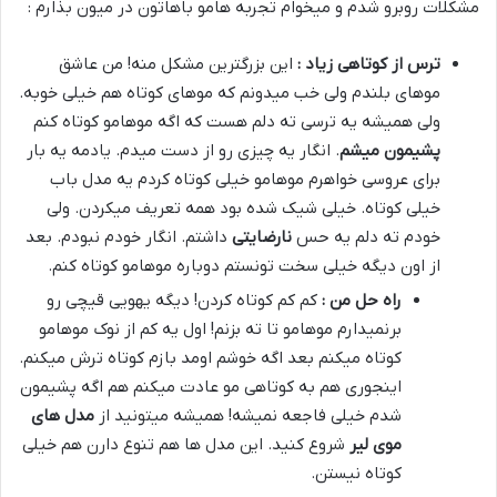
مشکلات روبرو شدم و میخوام تجربه هامو باهاتون در میون بذارم :
ترس از کوتاهی زیاد :
این بزرگترین مشکل منه! من عاشق
موهای بلندم ولی خب میدونم که موهای کوتاه هم خیلی خوبه.
ولی همیشه یه ترسی ته دلم هست که اگه موهامو کوتاه کنم
پشیمون میشم
. انگار یه چیزی رو از دست میدم. یادمه یه بار
برای عروسی خواهرم موهامو خیلی کوتاه کردم یه مدل باب
خیلی کوتاه. خیلی شیک شده بود همه تعریف میکردن. ولی
خودم ته دلم یه حس
نارضایتی
داشتم. انگار خودم نبودم. بعد
از اون دیگه خیلی سخت تونستم دوباره موهامو کوتاه کنم.
راه حل من :
کم کم کوتاه کردن! دیگه یهویی قیچی رو
برنمیدارم موهامو تا ته بزنم! اول یه کم از نوک موهامو
کوتاه میکنم بعد اگه خوشم اومد بازم کوتاه ترش میکنم.
اینجوری هم به کوتاهی مو عادت میکنم هم اگه پشیمون
شدم خیلی فاجعه نمیشه! همیشه میتونید از
مدل های
موی لیر
شروع کنید. این مدل ها هم تنوع دارن هم خیلی
کوتاه نیستن.