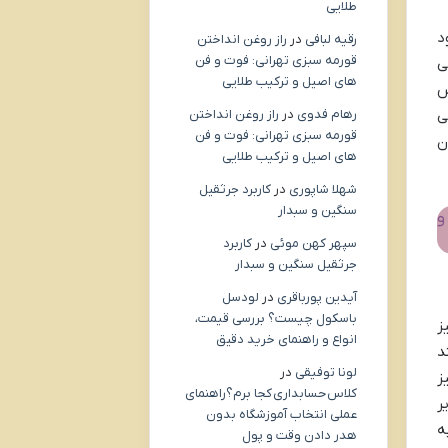
طلایی
د
رقیه لبافی
در
راز روغن انداختن
قورمه سبزی تهرانی: فوت و فن
ی
های اصیل و ترکیب طلایی
س
ی
رهام فدوی
در
راز روغن انداختن
قورمه سبزی تهرانی: فوت و فن
ن
های اصیل و ترکیب طلایی
شهلا شاپوری
در
کاربرد جرثقیل
سنگین و سبدار
و
سپهر کهن موئی
در
کاربرد
جرثقیل سنگین و سبدار
آیدین پورباقری
در
لودسل
باسکول چیست؟ بررسی قیمت،
ز
انواع و راهنمای خرید دقیق
د
لونا توفیقی
در
ز
کلاس حسابداری کجا برم؟راهنمای
ر
عملی انتخاب آموزشگاه بدون
ه
هدر دادن وقت و پول