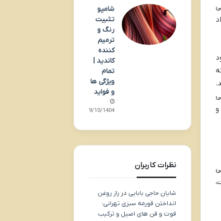
ی
شامپو
تثبیت
د
رنگ و
ترمیم
کننده
د
کاندید |
ه
تمام
ویژگی ها
.
و فواید
ی
و
09/10/1404
نظرات کاربران
ی
،
شایان حاجی بابایی
در
راز روغن
انداختن قورمه سبزی تهرانی:
فوت و فن های اصیل و ترکیب