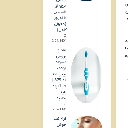
ایکس
ش
تری: از
،
تاسیس
تا امروز
ر
(معرفی
کامل)
ت
29/09/1404
ا
نقد و
ه
بررسی
مسواک
کودک
بیبی لند
کد 379 |
هر آنچه
باید
بدانید
23/09/1404
کرم ضد
جوش