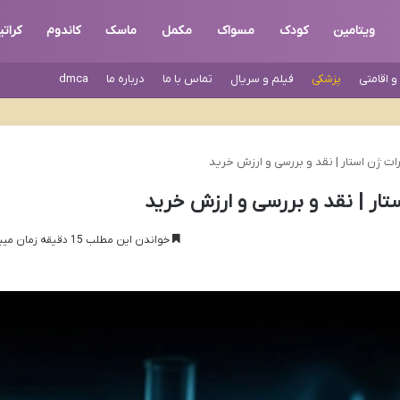
ویتامین
کودک
مسواک
مکمل
ماسک
کاندوم
کرات
 اقامتی
پزشکی
فیلم و سریال
تماس با ما
درباره ما
dmca
ات ژن استار | نقد و بررسی و ارزش خرید
تار | نقد و بررسی و ارزش خرید
خواندن این مطلب 15 دقیقه زمان میبرد