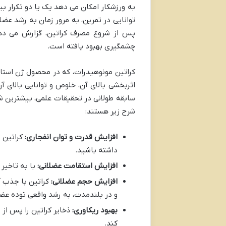
به ورزشکار امکان می دهد یک یا دو تکرار بی
توانایی در تمرین، به مرور زمان به رشد عض
پس از شروع مصرف کراتین، گزارش می دهند
چشمگیری بهبود یافته است.
کراتین مونوهیدرات، که در محصول ژن استار 
اثربخشی بالای آن، خلوص و توانایی بالای آ
سابقه طولانی در تحقیقات علمی، بیشترین شوا
شرح زیر هستند:
افزایش قدرت و توان انفجاری:
کراتین ب
داشته باشید.
افزایش استقامت عضلانی:
با به تاخیر 
افزایش حجم عضلانی:
کراتین با جذب 
و در بلندمدت، به رشد واقعی توده عض
بهبود ریکاوری:
ذخایر کراتین را پس از
کند.