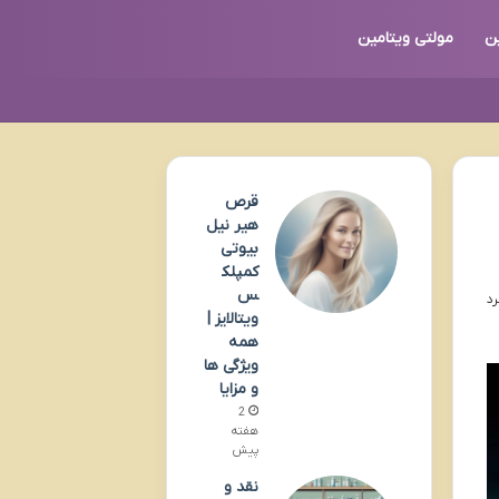
ین
مولتی ویتامین
قرص
هیر نیل
بیوتی
کمپلک
س
ویتالایز |
همه
ویژگی ها
و مزایا
2
هفته
پیش
نقد و