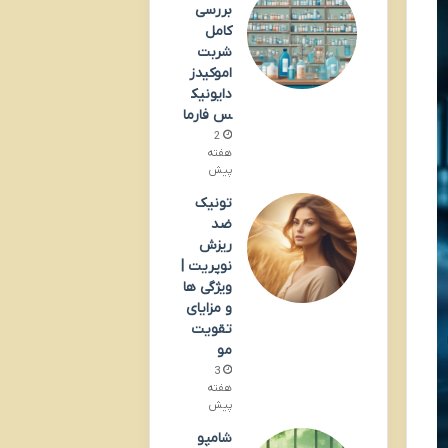
بررسی
کامل
شربت
اموکیدز
دایونیک
س فارما
2
هفته
پیش
تونیک
ضد
ریزش
نوپریت |
ویژگی ها
و مزایای
تقویت
مو
3
هفته
پیش
شامپو