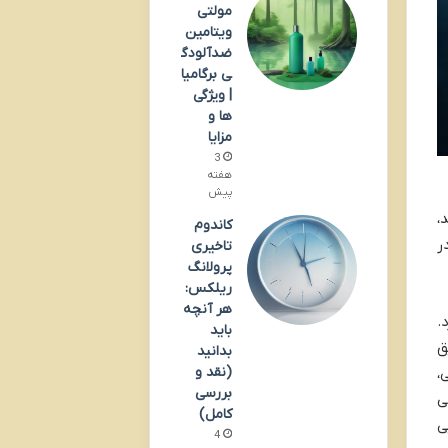
مولتی
ویتامین
ضدآلودگ
ی برگامیا
| ویژگی
ها و
مزایا
3
هفته
پیش
،
کاندوم
ر
تاخیری
پرولانگ
ریلکس:
هر آنچه
.
باید
ق
بدانید
(نقد و
،
بررسی
ی
کامل)
ی
4