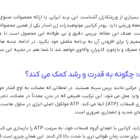
 بسیاری از ورزشکاران آشناست. این برند ایرانی، با ارائه محصولات متنوع 
عه ورزشی دارد. پودر کراتین مونوهیدرات ژن استار یکی از همین محصولا
ست. هدف این مقاله، بررسی دقیق و بی طرفانه این محصول است تا ه
میم را برای افزودن آن به برنامه مکملی خود بگیرد. در ادامه، جنبه ها
 مصرف و بازخورد کاربران، واکاوی خواهد شد تا شما هم، در تجربه این سف
: چگونه به قدرت و رشد کمک می کند؟
 حرکتی مانند پرس سینه هستید. در لحظاتی که عضلات به اوج فشار خو
ن وارد عمل می شود. این ترکیب طبیعی که در بدن، عمدتاً در عضلات، ذخیر
شده است، نقش حیاتی در تولید آدنوزین تری فسفات (ATP) ایفا می کند. ATP مولکول اصلی انرژی در سلول ها
های شدید و انفجاری، ضروری است.
زمانی که ذخایر ATP در عضلات کاهش می یابد، کراتین با اهدای گروه فسفات خود، به سرعت ATP را بازساز
برای مدت زمان طولانی تری با شدت بالا کار کنند. این همان چیزی است ک