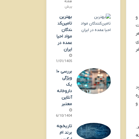
هفته
پیش
بهترین
و
تامین‌کن
ت
ندگان
ر
مواد احیا
ی
عمده در
ر
ایران
11/01/1405
بررسی ۱۰
ویژگی
یک
د
داروخانه
ه
آنلاین
ست و
معتبر
06/10/1404
تاریخچه
ی می کند.
برند ام
ه