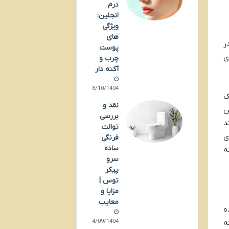
درم
انجلین:
ویژگی
های
ر
پوست
ی
چرب و
آکنه دار
08/10/1404
ای یک
نقد و
ن
بررسی
د
توالت
ی
فرنگی
ساده
ه
سرو
پیکر
توس |
مزایا و
معایب
ه
14/09/1404
ه