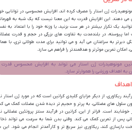
ونوهیدرات ژن استار را مصرف کرده اند، افزایش محسوسی در توانایی خو
ش می دهند. این افزایش قدرت به این معنا نیست که یک شبه به قهرمان
نید یک تکرار بیشتر در هر ست بزنید، یا وزنه خود را با اعتماد به نف
اما پیوسته، در بلندمدت به تفاوت های بزرگی در حجم و قدرت عضلان
دیرتر به سراغتان می آید و می توانید برای مدت طولانی تری، با هما
، امکان تمرین موثرتر و هدفمندتر را فراهم می سازد.
اتین مونوهیدرات ژن استار می تواند به افزایش محسوس قدرت 
ه اهداف ورزشی را هموارتر سازد.
 اهداف
یند ریکاوری، از دیگر مزایای کلیدی کراتین است که در مورد ژن استار نی
ون سلول های عضلانی، به پرتر و حجیم تر دیده شدن عضلات کمک می کن
 خوشایند است. فراتر از این، کراتین در فرآیند سنتز پروتئین عضلانی نی
انی پس از تمرین کمک می کند. وقتی بدن شما به سرعت می تواند ذخای
 بازسازی کند، ریکاوری نیز سریع تر و کارآمدتر انجام می شود. این ب