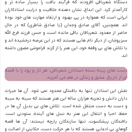
دستگاه شعربافی افزودند که فرآیند بافت را بسیار ساده تر و
کارآمدتر کرد. این ابداع، نشان دهنده خلاقیت و درایت استادکاران
ایرانی است که همواره در پی بهبود و ارتقاء مهارت های خود بوده
اند. همچنین، آقای صادق وجدان (یا صادق شاطری) که در حال
حاضر از معدود شعربافان باقی مانده است، و حسن فرزند فرج الله
سبزپوشان، از دیگر نام هایی هستند که در این عرصه درخشیده اند و
با تلاش های بی وقفه خود، این هنر را از گزند فراموشی مصون داشته
اند.
دست های پینه بسته استادان شعربافی، هر تار و پود را با قصه
ای از تاریخ، عشق و زندگی در هم می آمیزند.
نقش این استادان تنها به بافندگی محدود نمی شود. آن ها میراث
داران دانش و تجربه هزاران ساله این هنر هستند که سینه به سینه
و دست به دست منتقل شده است. تلاش های بی بدیل آن ها در
حفظ، احیا و انتقال این هنر به نسل های آینده، ستودنی است.
بافندگان پیشکسوت، تنها سازندگان پارچه نیستند؛ آن ها قصه
گوهای بی ادعایی هستند که با هر حرکت دست، حکایتی از اصالت و