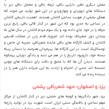
محلی دیگری نظیر دارایی بافی، ترمه بافی و مخمل بافی نیز با
دستگاه های دووردی و چهاروردی در این شهر تولید می شوند که
همگی بخشی از هویت نساجی کاشان هستند. اهمیت تاریخی کاشان
در نساجی به حدی بود که این شهر، در کنار قالی بافی، رایج ترین
حرفه را در خود جای داده بود و یک سوم مردم کاشان در سال های نه
چندان دور، شعرباف بوده اند. امروزه، قدم زدن در محلات قدیمی
کاشان و کشف کارگاه های باقی مانده شعربافی، تجربه ای خاص و
نوستالژیک است. در این کارگاه ها، پیرمردان هنرمند، با دستان پینه
بسته خود، تاروپود تاریخ را در هم می تنند و یادآور دورانی پرشکوه
هستند. دیدن آن ها که با عشق و دقت پای دستگاه های چوبی
نشسته اند، حسی از احترام و ارادت به این میراث داران هنر را در
بیننده زنده می کند.
یزد و اصفهان: مهد شعربافی پشمی
یزد، شهر بادگیرها و کوچه های خشتی، نیز در کنار کاشان، از مراکز
مهم نساجی و بافندگی سنتی ایران است. شهرت یزد در تولید پارچه
های نفیس، تا آنجا پیش رفت که مارکوپولو، جهانگرد مشهور، در