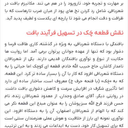
بر مهارت و تجربه خود، تاروپود را در هم می تند. مکانیزم بافت در
شعربافی، شامل رد کردن نخ های پود از میان ضرب تارهاست که با
ظرافت و دقت انجام می شود تا پارچه ای یکدست و لطیف پدید آید.
نقش قطعه چَک در تسهیل فرآیند بافت
بافندگی با دستگاه شعربافی، به ویژه در گذشته، کاری طاقت فرسا و
دشوار بود که تنها از عهده جوانان پرتوان برمی آمد. اما روایت ها
حکایت از نبوغ و نوآوری بافندگان قدیمی دارند. یکی از شعربافان
نامدار کاشان، حاج حبیب الله خادم، قطعه ای کوچک اما حیاتی را به
دستگاه شعربافی افزود که کار با آن را بسیار ساده تر کرد. این قطعه،
که به «چَک» (با فتحه حرف چ) معروف است، ساختار ساده ای دارد
اما تأثیری شگرف در افزایش سرعت و کاهش دشواری بافت داشت.
در روایتی دیگر، آقای صادق وجدان، از معدود شعربافان زنده، نام
حسن فرزند فرج الله سبزپوشان را به عنوان مبدع این قطعه ذکر می
کند که با الهام از شعربافان اصفهان، آن را به دستگاه افزود. این
نوآوری، نمونه ای بارز از خلاقیت و هوش عملی هنرمندان سنتی است
که برای تسهیل کار خود، دست به ابداعات می زدند و به این ترتیب،