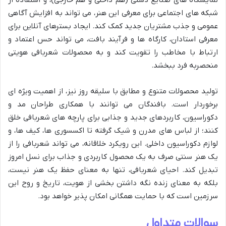
نمایشگاه های صنایع دستی (هم داخلی و هم خارجی)، و استفاده از
شبکه های اجتماعی برای معرفی این هنر، می تواند به افزایش آگاهی
عمومی و جذب مشتریان جدید کمک کند. ایجاد بسترهای آنلاین برای
معرفی استادان، کارگاه ها و فرآیند بافت، می تواند حس اعتماد و
ارتباط با مخاطب را تقویت کند و به محصولات شعربافی هویتی
منحصربه فرد ببخشد.
تولید محصولات متنوع و مطابق با سلیقه روز نیز، از اهمیت ویژه ای
برخوردار است. بافندگان می توانند با همکاری طراحان مد و
دکوراسیون، کاربردهای جدید و جذابی برای پارچه های شعربافی خلق
کنند؛ از لباس های مدرن و شیک گرفته تا اکسسوری ها، کیف ها، و
لوازم دکوراسیون داخلی. این رویکرد خلاقانه، می تواند شعربافی را از
یک هنر سنتی صرف به یک محصول کاربردی و جذاب برای نسل امروز
تبدیل کند. احیای شعربافی، تنها به معنای حفظ یک هنر نیست،
بلکه به معنای زنده نگه داشتن بخشی از هویت، تاریخ و روح این
سرزمین است که با حمایت همگانی امکان پذیر خواهد بود.
سوالات متداول