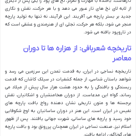
تارهاست. بافنده با مهارت و تمرکز، نخ های پود را یکی پس از دیگری
از لابه لای نخ های تار عبور می دهد و با هر حرکت، نقش و نگاری
جدید بر بستر پارچه می آفریند. این فرآیند، نه تنها به تولید پارچه
منجر می شود، بلکه هر حرکت، تجلی ای از هنرمندی و عشقی است که
در تاروپود بافته می شود.
تاریخچه شعربافی: از هزاره ها تا دوران
معاصر
تاریخچه نساجی در ایران، به قدمت تمدن این سرزمین می رسد و
شواهد باستان شناسی، از جمله کشفیات در سیلک کاشان که قدمت
ریسندگی و بافندگی را به حدود هشت هزار سال پیش از میلاد می
رساند، گواه این مدعاست. از دوران هخامنشیان و اشکانیان، نقش
برجسته ها و متون تاریخی نشان دهنده رواج بافت پارچه های
نفیس در ایران است. این هنر در دوران ساسانیان به اوج شکوفایی
خود رسید و پارچه های ساسانی، شهرت جهانی یافتند. پس از ظهور
اسلام نیز، صنعت نساجی در ایران همچنان پررونق بود و بافت پارچه
های گوناگون ادامه یافت.