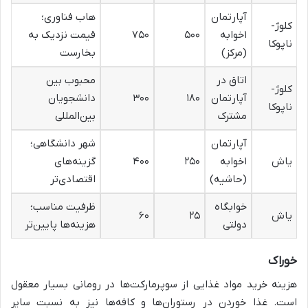
آپارتمان
هاب فناوری؛
کلوژ-
۱خوابه
۵۰۰
۷۵۰
قیمت نزدیک به
ناپوکا
(مرکز)
بخارست
اتاق در
محبوب بین
کلوژ-
آپارتمان
۱۸۰
۳۰۰
دانشجویان
ناپوکا
مشترک
بین‌المللی
آپارتمان
شهر دانشگاهی؛
یاش
۱خوابه
۲۵۰
۴۰۰
گزینه‌های
(حاشیه)
اقتصادی‌تر
خوابگاه
ظرفیت مناسب؛
یاش
۲۵
۶۰
دولتی
هزینه‌ها پایین‌تر
خوراک
هزینه خرید مواد غذایی از سوپرمارکت‌ها در رومانی بسیار معقول
است. غذا خوردن در رستوران‌ها و کافه‌ها نیز به نسبت سایر