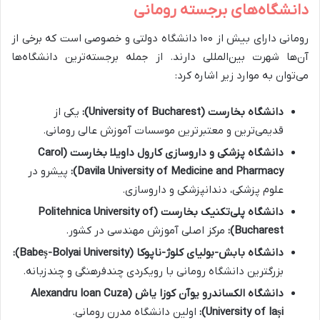
دانشگاه‌های برجسته رومانی
رومانی دارای بیش از ۱۰۰ دانشگاه دولتی و خصوصی است که برخی از
آن‌ها شهرت بین‌المللی دارند. از جمله برجسته‌ترین دانشگاه‌ها
می‌توان به موارد زیر اشاره کرد:
دانشگاه بخارست (University of Bucharest):
یکی از
قدیمی‌ترین و معتبرترین موسسات آموزش عالی رومانی.
دانشگاه پزشکی و داروسازی کارول داویلا بخارست (Carol
Davila University of Medicine and Pharmacy):
پیشرو در
علوم پزشکی، دندانپزشکی و داروسازی.
دانشگاه پلی‌تکنیک بخارست (Politehnica University of
Bucharest):
مرکز اصلی آموزش مهندسی در کشور.
دانشگاه بابش-بولیای کلوژ-ناپوکا (Babeș-Bolyai University):
بزرگترین دانشگاه رومانی با رویکردی چندفرهنگی و چندزبانه.
دانشگاه الکساندرو یوآن کوزا یاش (Alexandru Ioan Cuza
University of Iași):
اولین دانشگاه مدرن رومانی.