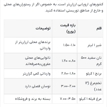
کشورهای اروپایی ارزان‌تر است، به خصوص اگر از رستوران‌های محلی
و خارج از مناطق توریستی استفاده کنید.
بازه قیمت
قلم
توضیحات
(یورو)
برندهای محلی ارزان‌تر از
شیر ۱ لیتر
۱.۱۰–۱.۵۰
وارداتی
نان سفید ۵۰۰
نانوایی‌های محلی
۰.۸۰–۱.۲۰
گرم
مقرون‌به‌صرفه‌اند
برنج ۱ کیلو
۱.۸۰–۲.۸۰
وارداتی کمی گران‌تر
تخم‌مرغ (۱۲
۲.۰۰–۳.۰۰
نوسان فصلی دارد
عدد)
مرغ فیله ۱ کیلو
۴.۵۰–۷.۰۰
بسته به برند و فروشگاه