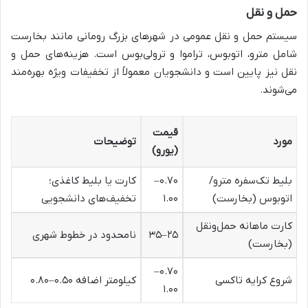
حمل و نقل
سیستم حمل و نقل عمومی در شهرهای بزرگ رومانی مانند بخارست
شامل مترو، اتوبوس، تراموا و ترولی‌بوس است. هزینه‌های حمل و
نقل نیز پایین است و دانشجویان معمولاً از تخفیفات ویژه بهره‌مند
می‌شوند.
قیمت
مورد
توضیحات
(یورو)
بلیط تک‌سفره مترو/
۰.۷۰–
کارت یا بلیط کاغذی؛
اتوبوس (بخارست)
۱.۰۰
تخفیف‌های دانشجویی
کارت ماهانه حمل‌ونقل
۲۵–۳۵
نامحدود در خطوط شهری
(بخارست)
۰.۷۰–
شروع کرایه تاکسی
کیلومتر اضافه ۰.۵۰–۰.۸۰
۱.۰۰