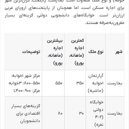
حومه) و نوع ملک متفاوت است. بخارست، پایتخت، گران‌ترین شهر
برای اجاره مسکن است، اما همچنان از پایتخت‌های اروپای غربی
ارزان‌تر است. خوابگاه‌های دانشجویی دولتی گزینه‌ای بسیار
مقرون‌به‌صرفه هستند.
کمترین
بیشترین
اجاره
اجاره
شهر
نوع ملک
توضیحات
(ماهانه،
(ماهانه،
یورو)
یورو)
آپارتمان
مرکز شهر ۱خوابه:
بخارست
۱خوابه
۳۵۰
۵۵۰
۵۵۰–۸۰۰؛ ۳خوابه
(حاشیه)
مرکز: ۹۰۰–۱,۴۰۰
خوابگاه
گزینه‌های بسیار
دولتی
بخارست
۳۰
۸۰
اقتصادی برای
(۲-۴
دانشجویان
نفره)