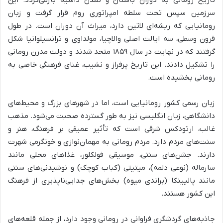
تاریخ رومانی به دوران باستان و تمدن داسیه بازمی‌گردد. این
سرزمین سپس تحت سلطه امپراتوری روم قرار گرفت و زبان
رومانیایی که ریشه‌ای لاتین دارد، میراث آن دوران است. در طول
قرون وسطی، سه ایالت اصلی والاچیا، مولداوی و ترانسیلوانیا شکل
گرفتند که در نهایت در سال ۱۸۵۹ متحد شدند و دولت مدرن رومانی
را تشکیل دادند. این تاریخ پرفراز و نشیب، غنای فرهنگی خاصی به
رومانی بخشیده است.
زبان رسمی کشور رومانیایی است، اما در شهرهای بزرگ و محیط‌های
دانشگاهی، زبان انگلیسی نیز به طور گسترده صحبت می‌شود. مذهب
غالب، ارتودکس شرقی است که تأثیر عمیقی بر فرهنگ، هنر و
سنت‌های مردم دارد. مردم رومانی به مهمان‌نوازی و خونگرمی شهرت
دارند. جشن‌های سنتی، موسیقی فولکلور، غذاهای محلی مانند
سارماله (نوعی دلمه)، میتیتی (کباب کوچک) و نوشیدنی‌های سنتی
مانند پالیینکا (براندی میوه) بخش‌های جدایی‌ناپذیری از فرهنگ
این کشور هستند.
جاذبه‌های گردشگری فراوانی در رومانی وجود دارد، از جمله قلعه‌های