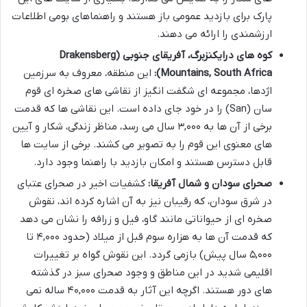
پارک برای بازدید عمومی باز هستند و راهنماهای بومی اطلاعات
ارزشمندی را ارائه می دهند.
کوه های درایکنزبرگ، آفریقای جنوبی (Drakensberg
Mountains, South Africa):
این منطقه، معروف به سرزمین
اژدها، مجموعه ای شگفت انگیز از نقاشی های صخره ای قوم
سان (San) را در خود جای داده است. این نقاشی ها که قدمت
برخی از آن ها به ۳,۰۰۰ سال می رسد، مناظر زندگی، شکار و آیین
های معنوی این قوم را به تصویر می کشند. برخی از سایت ها
قابل دسترس هستند و امکان بازدید با راهنما وجود دارد.
صحرای سودان و شمال آفریقا:
کشفیات اخیر در صحرای عتبای
در شرق سودان، که رقیبان نیز به آن اشاره کرده اند، نقوش
صخره ای از حیواناتی مانند گاو، فیل و زرافه را نشان می دهد
که قدمت آن ها به هزاره سوم قبل از میلاد (حدود ۴,۰۰۰ تا
۵,۰۰۰ سال پیش) بازمی گردد. این نقوش گواه بر تغییرات
اقلیمی شدید در این مناطق و وجود صحرای سبز در گذشته
های دور هستند. اگرچه این آثار به قدمت ۴۰,۰۰۰ ساله نمی