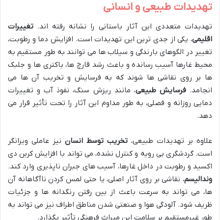
تهدیدات طبیعی و انسانی
تهدیدات متعددی این آثار باستانی را نشانه رفته اند.
تغییرات
اقلیمی
، یکی از جدی ترین این تهدیدات است. افزایش دما و رطوبت،
تغییر در الگوهای بارندگی و سیلاب ها می توانند به طور مستقیم به
محیط غارها آسیب رسانده و باعث رشد قارچ ها، باکتری ها و جلبک
ها بر روی نقاشی ها شوند که به فرسایش و تخریب آن ها می
انجامد.
فرسایش طبیعی
، مانند ریزش سنگ، نفوذ آب و تغییرات
دمایی روزانه و فصلی، به طور مداوم این آثار را تحت تأثیر قرار می
دهد.
علاوه بر تهدیدات طبیعی،
تخریب توسط انسان
نیز عاملی ویرانگر
است. گردشگری بی رویه و کنترل نشده، می تواند با افزایش کربن دی
اکسید و رطوبت در داخل غارها، آسیب های جبران ناپذیری وارد کند.
وندالیسم
، نقاشی بر روی آثار اصلی، یا حتی لمس کردن ناآگاهانه آن
ها، می تواند به سرعت باعث از بین رفتن رنگدانه ها و جزئیات
ظریف شود. آلودگی هوا و صنعتی شدن مناطق اطراف نیز می تواند به
طور غیرمستقیم بر سلامت این میراث فرهنگی تأثیر بگذارد.