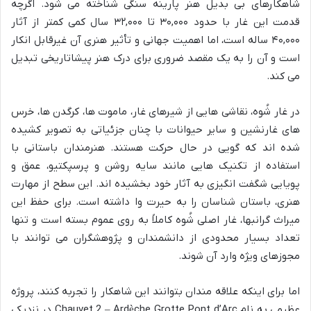
شاهکارهای بی بدیل هنر پارینه سنگی شناخته می شود. اگرچه
قدمت این غار با حدود ۳۰,۰۰۰ تا ۳۲,۰۰۰ سال کمی کمتر از آثار
۴۰,۰۰۰ ساله است، اما اهمیت جهانی و تأثیر هنری آن غیرقابل انکار
است و آن را به یک مقصد ضروری برای درک هنر پیشاتاریخی تبدیل
می کند.
در غار شُوه، نقاشی هایی از شیرهای غار، ماموت ها، کرگدن ها، خرس
های غارنشین و سایر حیوانات با چنان جزئیاتی به تصویر کشیده
شده اند که گویی در حال حرکت هستند. هنرمندان باستانی با
استفاده از تکنیک هایی مانند سایه روشن و پرسپکتیو، عمق و
پویایی شگفت انگیزی به آثار خود بخشیده اند. این سطح از مهارت
هنری، باستان شناسان را به حیرت وا داشته است. برای حفظ این
میراث گرانبها، غار اصلی شُوه کاملاً به روی عموم بسته است و تنها
تعداد بسیار محدودی از دانشمندان و پژوهشگران می توانند با
مجوزهای ویژه وارد آن شوند.
اما برای اینکه علاقه مندان بتوانند این شاهکار را تجربه کنند، پروژه
عظیمی به نام Chauvet 2 – Ardèche Grotte Pont d’Arc در نزدیکی