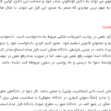
ی می تواند به دلایل گوناگونی صادر شود و شناخت این دلایل، اولین گا
به مهم ترین مواردی که منجر به صدور این قرار می شوند، با مثال ها
است
ستماع، نقص در رعایت تشریفات شکلی مربوط به دادخواست است. دادخواست
رم و محتوای قانونی تنظیم شود. تصور کنید فردی دادخواست خود را بدو
رده باشد؛ در چنین شرایطی دادگاه ممکن است قرار عدم استماع صادر کند
دادگاه ابتدا مهلت رفع نقص می دهد، اما در صورت عدم رفع نقص در مهل
ر خواسته دعوا به درستی و به روشنی در ستون مربوطه قید نشده باشد، ی
ن است ذاتی (صلاحیت نوعی) یا محلی باشد. اگر دعوا در دادگاهی مطر
 ندارد (مثلاً دعوای کیفری در دادگاه حقوقی) یا صلاحیت محلی برای آ
ه ملکی در شهر الف، در دادگاه شهر ب مطرح شود)، دادگاه قرار عدم استما
 اهمیت انتخاب دادگاه صحیح در ابتدای امر است.