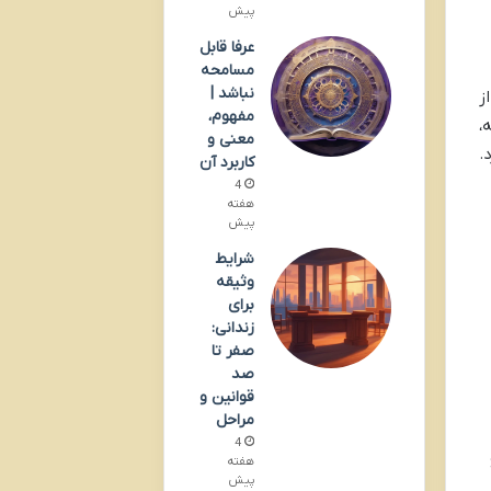
پیش
عرفا قابل
مسامحه
نباشد |
ز
مفهوم،
،
معنی و
.
کاربرد آن
4
هفته
پیش
شرایط
وثیقه
برای
زندانی:
صفر تا
صد
قوانین و
مراحل
4
هفته
پیش