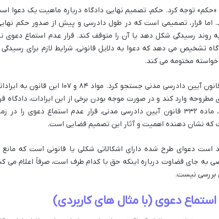
 و «حکم» توجه کرد. حکم، تصمیم نهایی دادگاه درباره ماهیت یک دعوا اس
اما قرار، تصمیمی است که در طول دادرسی و پیش از صدور حکم نهایی
روند رسیدگی شکل دهد یا آن را متوقف کند. قرار عدم استماع دعوی نی
گاه تشخیص می دهد که دعوا به دلایل قانونی، شرایط لازم برای رسیدگی ر
ل خواسته مختومه می کند.
مبنای قانونی صدور این قرار را می توان در قانون آیین دادرسی مدنی جستجو کرد. مواد ۸۴ و ۱۰۷ این قانون به 
 مطروحه وارد کند و در صورت موجه بودن برخی از این ایرادات، دادگاه قرا
عدم استماع دعوی صادر می کند. همچنین، ماده ۳۳۲ قانون آیین دادرسی مدنی، قرار عدم استماع دعوی را در زم
ت که نشان دهنده اهمیت و آثار این تصمیم قضایی است.
د است دعوای طرح شده دارای اشکالاتی شکلی یا قانونی است که مانع ا
ی به جای قضاوت درباره اینکه حق با کدام طرف است، صرفاً اعلام می کن
ل بررسی نیست.
 استماع دعوی (با مثال های کاربردی)