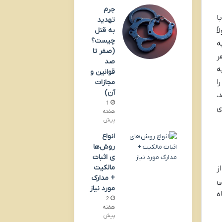
جرم
ا
تهدید
ً
به قتل
چیست؟
ه
(صفر تا
ر
صد
ه
قوانین و
ا
مجازات
آن)
،
1
ی
هفته
پیش
انواع
روش‌ها
ی اثبات
مالکیت
ز
+ مدارک
ی
مورد نیاز
ه
2
هفته
پیش