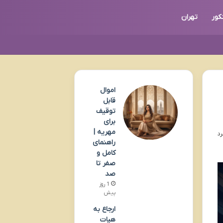
کور
تهران
اموال
قابل
توقیف
برای
مهریه |
راهنمای
کامل و
صفر تا
صد
1 روز
پیش
ارجاع به
هیات