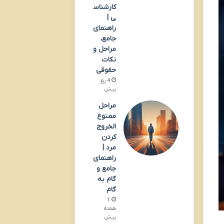
کارشناس
ی |
راهنمای
جامع،
مراحل و
نکات
حقوقی
4 روز
پیش
مراحل
ممنوع
الخروج
کردن
مرد |
راهنمای
جامع و
گام به
گام
1
هفته
پیش