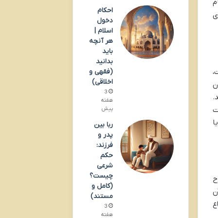
م
احکام
ی
دخول
اسلام |
هر آنچه
باید
بدانید
،
(فقهی و
اخلاقی)
ن
3
.
هفته
ت
پیش
ا
ربا بین
پدر و
فرزند:
حکم
شرعی
چیست؟
ح
(کامل و
ن
مستند)
ع
3
هفته