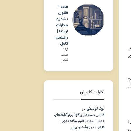
ماده ۲
قانون
تشدید
مجازات
ارتشا |
راهنمای
کامل
ر
4
هفته
ی
پیش
ی
ر
نظرات کاربران
لونا توفیقی
در
کلاس حسابداری کجا برم؟راهنمای
عملی انتخاب آموزشگاه بدون
»
هدر دادن وقت و پول
ی