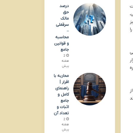
ت
درصد
حق
،
مالک
ز
سرقفلی
ا
–
محاسبه
و قوانین
جامع
ایراداتی
2
ر
هفته
پیش
ره
محاربه با
اقرار |
راهنمای
ز
کامل و
د
جامع
اثبات و
تعداد آن
2
هفته
پیش