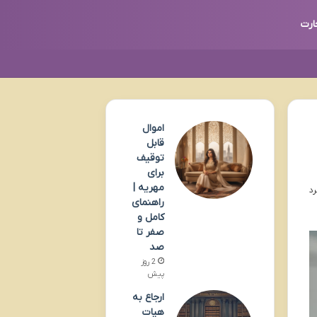
ارت
اموال
قابل
توقیف
برای
مهریه |
راهنمای
کامل و
صفر تا
صد
2 روز
پیش
ارجاع به
هیات