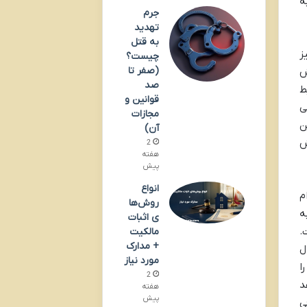
ه
جرم
تهدید
به قتل
ز
چیست؟
(صفر تا
ش
صد
ط
قوانین و
ی
مجازات
ن
آن)
ش
2
هفته
پیش
انواع
م
روش‌ها
ه
ی اثبات
.
مالکیت
+ مدارک
ل
مورد نیاز
ا
2
د
هفته
پیش
ی