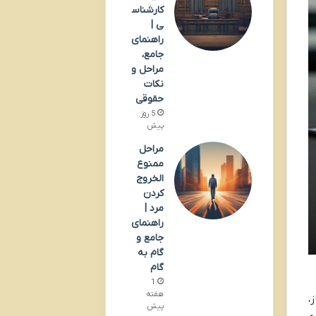
کارشناس
ی |
راهنمای
جامع،
مراحل و
نکات
حقوقی
5 روز
پیش
مراحل
ممنوع
الخروج
کردن
مرد |
راهنمای
جامع و
گام به
گام
1
هفته
،
پیش