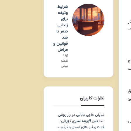
شرایط
وثیقه
برای
ر
زندانی:
،
صفر تا
صد
قوانین و
مراحل
4
ج
هفته
پیش
ت
ق
نظرات کاربران
ی
شایان حاجی بابایی
در
راز روغن
ی
انداختن قورمه سبزی تهرانی:
فوت و فن های اصیل و ترکیب