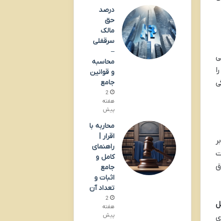
درصد
حق
مالک
سرقفلی
–
ی
محاسبه
ا
و قوانین
جامع
ی
2
هفته
پیش
محاربه با
اقرار |
ر
راهنمای
لت
کامل و
ق
جامع
اثبات و
تعداد آن
2
ل
هفته
پیش
ی