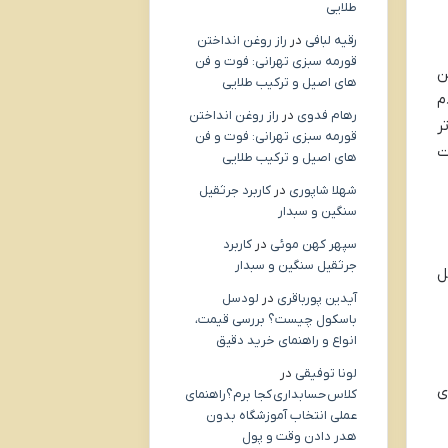
طلایی
رقیه لبافی
در
راز روغن انداختن
قورمه سبزی تهرانی: فوت و فن
ن
های اصیل و ترکیب طلایی
، عدم
رهام فدوی
در
راز روغن انداختن
ر
قورمه سبزی تهرانی: فوت و فن
ت
های اصیل و ترکیب طلایی
شهلا شاپوری
در
کاربرد جرثقیل
سنگین و سبدار
سپهر کهن موئی
در
کاربرد
جرثقیل سنگین و سبدار
ل
آیدین پورباقری
در
لودسل
باسکول چیست؟ بررسی قیمت،
انواع و راهنمای خرید دقیق
لونا توفیقی
در
ی
کلاس حسابداری کجا برم؟راهنمای
عملی انتخاب آموزشگاه بدون
هدر دادن وقت و پول