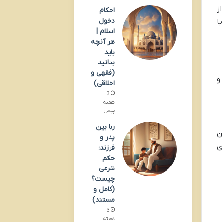
ز
احکام
دخول
ا
اسلام |
هر آنچه
باید
بدانید
(فقهی و
و
اخلاقی)
3
هفته
پیش
ربا بین
ن
پدر و
ی
فرزند:
حکم
شرعی
چیست؟
(کامل و
مستند)
3
هفته