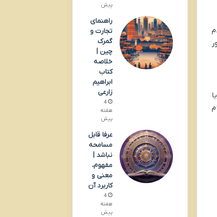
پیش
راهنمای
م
تجارت و
گمرک
ر
چین |
خلاصه
کتاب
ابراهیم
زارعی
ا
4
م
هفته
پیش
عرفا قابل
مسامحه
نباشد |
مفهوم،
معنی و
کاربرد آن
4
هفته
پیش