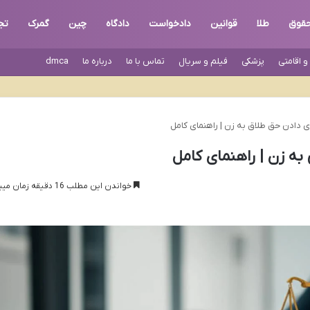
قوق
طلا
قوانین
دادخواست
دادگاه
چین
گمرک
تج
 اقامتی
پزشکی
فیلم و سریال
تماس با ما
درباره ما
dmca
ای دادن حق طلاق به زن | راهنمای کامل
به زن | راهنمای کامل
خواندن این مطلب 16 دقیقه زمان میبرد