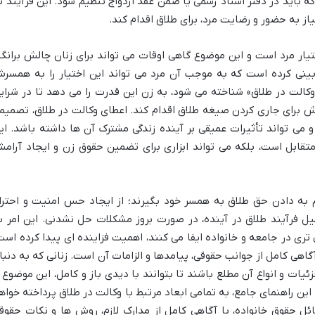
باید در دفتر اسناد رسمی یا ضمن عقد ازدواج تنظیم شود. این فرآیند ب
یاز به حضور و رضایت مرد، برای طلاق اقدام کند.
ختیار مرد است و این موضوع گاهی اوقات می تواند برای زنان چالش برانگی
 بینی کرده است که به موجب آن مرد می تواند این اختیار را به همسر
 «وکالت در طلاق» شناخته می شود، به زن این قدرت را می دهد تا در شرای
رای جاری کردن صیغه طلاق اقدام کند. اعطای وکالت در طلاق، تصمیم
می تواند تأثیرات عمیقی بر آینده زندگی مشترک آن ها داشته باشد. ای
 متقابل است، بلکه می تواند ابزاری برای تضمین حقوق زن و ایجاد آرام
به دادن حق طلاق به همسر خود بگیرند؛ از ایجاد حس امنیت و احترا
یل فرآیند طلاق در آینده، در صورت بروز مشکلات حل نشدنی. این امر ب
 در جامعه و خانواده ایفا می کنند، اهمیت فزاینده ای پیدا کرده است
اهی کامل از جوانب حقوقی، پیامدها و الزامات آن است. زنانی که به دنبا
یات و انواع آن مطلع باشند تا بتوانند با دیدی باز و کامل، این موضوع ر
این راهنمای جامع، به تمامی ابعاد مرتبط با وکالت در طلاق پرداخته خواه
ئل حقوق خانواده، با آگاهی کامل از مدارک لازم، روش ها و نکات حقوق