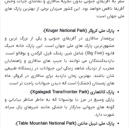
سفر به آفریقای جنوبی بدون تجربه سافاری و تماشای حیات وحش
آفریقا ناقص خواهد بود. این کشور میزبان برخی از بهترین پارک های
ملی جهان است:
پارک ملی کروگر (Kruger National Park):
پرچمدار سافاری در آفریقای جنوبی و یکی از بزرگ ترین و
مشهورترین پارک های ملی جهان است. این پارک، خانه «بیگ
فایو» (Big Five) شامل شیر، پلنگ، فیل، کرگدن و بوفالو است.
بازدیدکنندگان می توانند با جیپ های سافاری و راهنمایان
مجرب، از نزدیک شاهد زندگی این حیوانات در زیستگاه طبیعی
شان باشند. بهترین زمان بازدید برای سافاری در کروگر، ماه
های زمستان (خشک) است که دیدن حیوانات راحت تر است.
پارک کالاهاری (Kgalagadi Transfrontier Park):
پارکی وسیع در مرز با بوتسوانا که به خاطر مناظر بیابانی و
گونه های حیوانی سازگار با خشکی مانند شیرهای یال سیاه،
شهرت دارد.
پارک ملی تیبل مانتن (Table Mountain National Park):