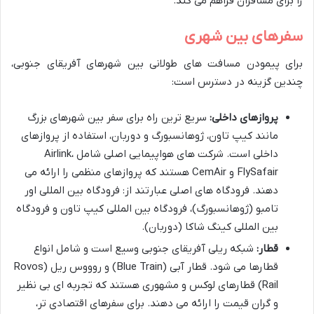
را برای مسافران فراهم می کند.
سفرهای بین شهری
برای پیمودن مسافت های طولانی بین شهرهای آفریقای جنوبی،
چندین گزینه در دسترس است:
پروازهای داخلی:
سریع ترین راه برای سفر بین شهرهای بزرگ
مانند کیپ تاون، ژوهانسبورگ و دوربان، استفاده از پروازهای
داخلی است. شرکت های هواپیمایی اصلی شامل Airlink،
FlySafair و CemAir هستند که پروازهای منظمی را ارائه می
دهند. فرودگاه های اصلی عبارتند از: فرودگاه بین المللی اور
تامبو (ژوهانسبورگ)، فرودگاه بین المللی کیپ تاون و فرودگاه
بین المللی کینگ شاکا (دوربان).
قطار:
شبکه ریلی آفریقای جنوبی وسیع است و شامل انواع
قطارها می شود. قطار آبی (Blue Train) و روووس ریل (Rovos
Rail) قطارهای لوکس و مشهوری هستند که تجربه ای بی نظیر
و گران قیمت را ارائه می دهند. برای سفرهای اقتصادی تر،