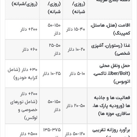
دسته بندی هزینه
(روزی/
(روزی/
(روزی/شبانه)
شبانه)
شبانه)
اقامت (هتل، هاستل،
۵۰-۱۵۰
۱۵-۴۰ دلار
۲۰۰+ دلار
کمپینگ)
دلار
غذا (رستوران، آشپزی
۲۵-۵۰
۱۰-۲۰ دلار
۶۰+ دلار
شخصی)
دلار
حمل ونقل محلی
۳۰+ دلار (شامل
(Uber/Bolt، تاکسی،
۵-۱۰ دلار
۱۰-۲۵ دلار
کرایه خودرو)
اتوبوس)
۲۰۰+ دلار
فعالیت ها و جاذبه
۵۰-۱۵۰
(شامل تورهای
ها (ورودیه پارک ها،
۲۰-۵۰ دلار
دلار
خصوصی و
سافاری، موزه ها)
لوکس)
برآورد روزانه تقریبی
۱۳۵-۳۷۵
۵۰-۱۲۰ دلار
۵۰۰+ دلار