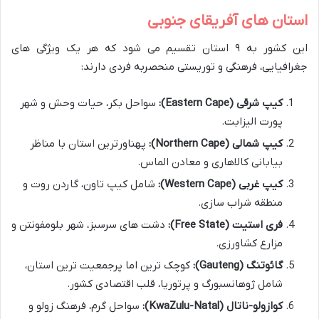
استان های آفریقای جنوبی
این کشور به ۹ استان تقسیم می شود که هر یک ویژگی های
جغرافیایی، فرهنگی و توریستی منحصربه فردی دارند:
کیپ شرقی (Eastern Cape):
سواحل بکر، حیات وحش و شهر
پورت الیزابت.
کیپ شمالی (Northern Cape):
پهناورترین استان با مناظر
بیابانی کالاهاری و معادن الماس.
کیپ غربی (Western Cape):
شامل کیپ تاون، گاردن روت و
منطقه شراب سازی.
فری استیت (Free State):
دشت های سرسبز، شهر بلومفونتن و
مزارع کشاورزی.
گائوتنگ (Gauteng):
کوچک ترین اما پرجمعیت ترین استان،
شامل ژوهانسبورگ و پرتوریا، قلب اقتصادی کشور.
کوازولو-ناتال (KwaZulu-Natal):
سواحل گرم، فرهنگ زولو و