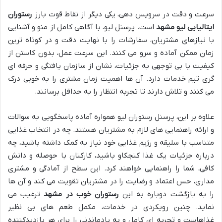
سرعت و دقت در سرویس دهی، یکی دیگر از نقاط قوت بارز
رستوران
ایتالیایی لیو مشهد
است. پرسنل لیو، با آگاهی کامل از منو و آشنایی
با نیازهای مشتریان، سفارشات را با نهایت دقت و در کوتاه ترین
زمان ممکن آماده و سرو می کنند. این سرعت عمل، بدون کاستن از
کیفیت یا بی توجهی به جزئیات، نشان از سازمان یافتگی و حرفه ای
گری تیم خدمات دارد. آن ها اهمیت زمان مشتری را به خوبی درک
می کنند و تلاش دارند تا تجربه انتظار را به حداقل برسانند.
علاوه بر این، پرسنل رستوران لیو همواره آماده پاسخگویی به سوالات
و ارائه راهنمایی های لازم به مشتریان هستند. چه در انتخاب غذایی
متناسب با سلیقه و رژیم غذایی خود نیاز به کمک داشته باشید، چه
درباره جزئیات یک غذا کنجکاو باشید، کارکنان با حوصله و دانش
کافی، شما را راهنمایی خواهند کرد. این سطح از آمادگی و مشتری
مداری، حس اعتماد و رضایت را در مشتریان تقویت می کند و آن ها
را به بازگشت دوباره به این
رستوران خوب در مشهد
ترغیب می
نماید. چنین رویکردی در خدمات، مکمل طعم های بی نظیر
غذاهاست و تجربه ای کامل و به یادماندنی را برای هر بازدیدکننده