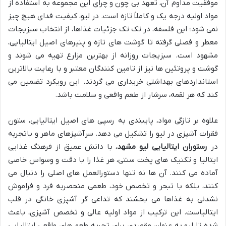
موفقیت مداوم آن، تعهد بی چون و چرای این مجموعه به استفاده از
مواد اولیه درجه یک و کاملاً تازه است. در لیو، کیفیت فدای هیچ چیز
نمی شود؛ این فلسفه، در تک تک جزئیات غذاها، از انتخاب سبزیجات
معطر و فصلی گرفته تا گوشت های تازه و پنیرهای اصیل ایتالیایی،
مشهود است. سبزیجات روزانه از بهترین مزارع تهیه می شوند و
گوشت و پروتئین ها نیز از تامین کنندگان معتبر و با رعایت بالاترین
استانداردهای بهداشتی خریداری می گردند. این رویکرد تضمین می
کند که هر لقمه، سرشار از طعم واقعی و سلامت باشد.
علاوه بر تازگی مواد، پایبندی به رسپی های اصیل ایتالیایی، ستون
فقرات آشپزی در لیو را تشکیل می دهد. سرآشپزهای ماهر و باتجربه
در
رستوران ایتالیایی لیو مشهد
، با دانش عمیق از فرهنگ غذایی
ایتالیا و تکنیک های پخت سنتی، هر غذا را با دقت و وسواس خاصی
آماده می کنند. آن ها نه تنها دستورالعمل های اصلی را دنبال می
کنند، بلکه با تبحر و تخصص خود، طعمی منحصربه فرد و فراموش
نشدنی به غذاها می بخشند که تداعی گر آشپزی خانگی در قلب
ایتالیاست. این ترکیب از مواد اولیه عالی و تخصص آشپزی، باعث
شده تا لیو به عنوان مقصدی برای تجربه طعم های واقعی ایتالیایی