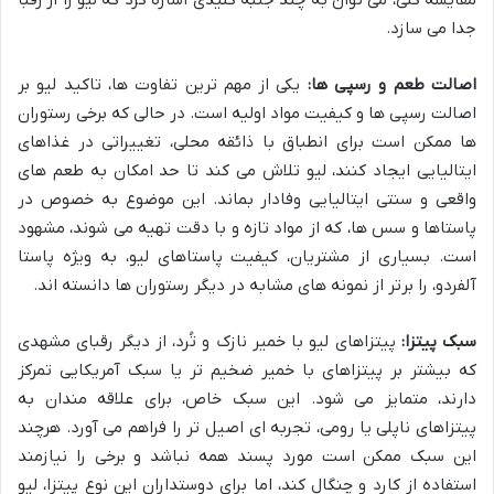
جدا می سازد.
اصالت طعم و رسپی ها:
یکی از مهم ترین تفاوت ها، تاکید لیو بر
اصالت رسپی ها و کیفیت مواد اولیه است. در حالی که برخی رستوران
ها ممکن است برای انطباق با ذائقه محلی، تغییراتی در غذاهای
ایتالیایی ایجاد کنند، لیو تلاش می کند تا حد امکان به طعم های
واقعی و سنتی ایتالیایی وفادار بماند. این موضوع به خصوص در
پاستاها و سس ها، که از مواد تازه و با دقت تهیه می شوند، مشهود
است. بسیاری از مشتریان، کیفیت پاستاهای لیو، به ویژه پاستا
آلفردو، را برتر از نمونه های مشابه در دیگر رستوران ها دانسته اند.
سبک پیتزا:
پیتزاهای لیو با خمیر نازک و تُرد، از دیگر رقبای مشهدی
که بیشتر بر پیتزاهای با خمیر ضخیم تر یا سبک آمریکایی تمرکز
دارند، متمایز می شود. این سبک خاص، برای علاقه مندان به
پیتزاهای ناپلی یا رومی، تجربه ای اصیل تر را فراهم می آورد. هرچند
این سبک ممکن است مورد پسند همه نباشد و برخی را نیازمند
استفاده از کارد و چنگال کند، اما برای دوستداران این نوع پیتزا، لیو