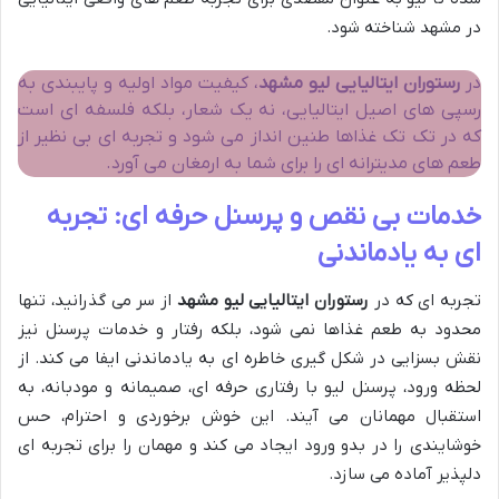
در مشهد شناخته شود.
در
رستوران ایتالیایی لیو مشهد
، کیفیت مواد اولیه و پایبندی به
رسپی های اصیل ایتالیایی، نه یک شعار، بلکه فلسفه ای است
که در تک تک غذاها طنین انداز می شود و تجربه ای بی نظیر از
طعم های مدیترانه ای را برای شما به ارمغان می آورد.
خدمات بی نقص و پرسنل حرفه ای: تجربه
ای به یادماندنی
تجربه ای که در
رستوران ایتالیایی لیو مشهد
از سر می گذرانید، تنها
محدود به طعم غذاها نمی شود، بلکه رفتار و خدمات پرسنل نیز
نقش بسزایی در شکل گیری خاطره ای به یادماندنی ایفا می کند. از
لحظه ورود، پرسنل لیو با رفتاری حرفه ای، صمیمانه و مودبانه، به
استقبال مهمانان می آیند. این خوش برخوردی و احترام، حس
خوشایندی را در بدو ورود ایجاد می کند و مهمان را برای تجربه ای
دلپذیر آماده می سازد.