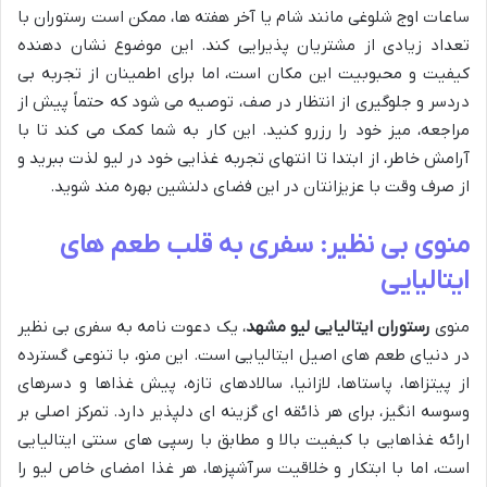
ساعات اوج شلوغی مانند شام یا آخر هفته ها، ممکن است رستوران با
تعداد زیادی از مشتریان پذیرایی کند. این موضوع نشان دهنده
کیفیت و محبوبیت این مکان است، اما برای اطمینان از تجربه بی
دردسر و جلوگیری از انتظار در صف، توصیه می شود که حتماً پیش از
مراجعه، میز خود را رزرو کنید. این کار به شما کمک می کند تا با
آرامش خاطر، از ابتدا تا انتهای تجربه غذایی خود در لیو لذت ببرید و
از صرف وقت با عزیزانتان در این فضای دلنشین بهره مند شوید.
منوی بی نظیر: سفری به قلب طعم های
ایتالیایی
منوی
رستوران ایتالیایی لیو مشهد
، یک دعوت نامه به سفری بی نظیر
در دنیای طعم های اصیل ایتالیایی است. این منو، با تنوعی گسترده
از پیتزاها، پاستاها، لازانیا، سالادهای تازه، پیش غذاها و دسرهای
وسوسه انگیز، برای هر ذائقه ای گزینه ای دلپذیر دارد. تمرکز اصلی بر
ارائه غذاهایی با کیفیت بالا و مطابق با رسپی های سنتی ایتالیایی
است، اما با ابتکار و خلاقیت سرآشپزها، هر غذا امضای خاص لیو را