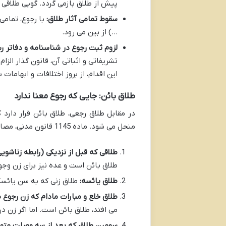
پیش از طلاق بازمی گردد. گویی طلاقی
سقوط تمامی آثار طلاق:
با رجوع، تمامی
…) از بین می رود.
لزوم ثبت رجوع در شناسنامه و دفاتر ر
تشریفاتی و اثباتی آن، قانون گذار الز
این اقدام، از بروز اختلافات و ابهامات
طلاق بائن: جایی که رجوع معنا ندارد
در مقابل طلاق رجعی، طلاق بائن قرار دارد 
منحل می شود. ماده 1145 قانون مدنی، مصادیق طلاق بائن را برشمرده است:
طلاقی که قبل از نزدیکی (رابطه زناشویی
طلاق بائن است و عده نیز برای زن وجود
طلاق یائسه:
طلاق زنی که به سن یائسگی
طلاق خلع و مبارات مادام که زن رجوع 
می افتد، طلاق بائن است. اما اگر زن د
سومین طلاق که بعد از سه وصلت متوال