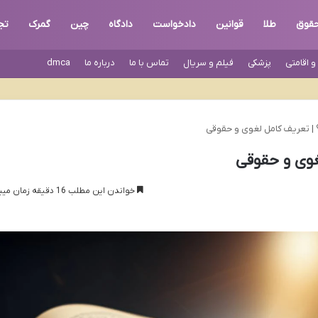
قوق
طلا
قوانین
دادخواست
دادگاه
چین
گمرک
تج
 اقامتی
پزشکی
فیلم و سریال
تماس با ما
درباره ما
dmca
 تعریف کامل لغوی و حقوقی
وی و حقوقی
خواندن این مطلب 16 دقیقه زمان میبرد