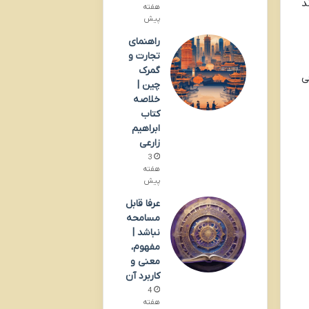
د
هفته
پیش
راهنمای
تجارت و
گمرک
ی
چین |
خلاصه
کتاب
ابراهیم
زارعی
3
هفته
پیش
عرفا قابل
مسامحه
نباشد |
مفهوم،
معنی و
کاربرد آن
4
هفته