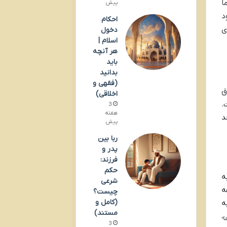
ا
پیش
د
احکام
ی
دخول
اسلام |
هر آنچه
باید
بدانید
(فقهی و
ق
اخلاقی)
.
3
هفته
د
پیش
ربا بین
پدر و
فرزند:
حکم
ه
شرعی
ه
چیست؟
(کامل و
ه
مستند)
،
3