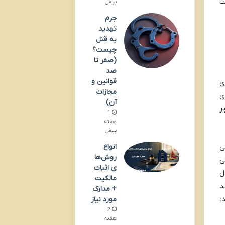
ت
پیش
جرم
تهدید
به قتل
چیست؟
(صفر تا
صد
قوانین و
ی
مجازات
ی
آن)
ر
1
هفته
پیش
انواع
ی
روش‌ها
ی
ی اثبات
ل
مالکیت
د
+ مدارک
؛
مورد نیاز
2
هفته