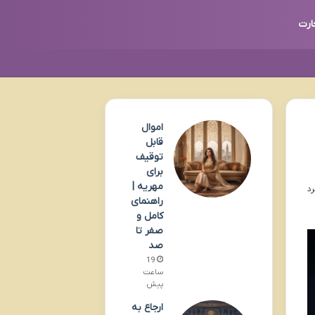
ارت
اموال
قابل
توقیف
برای
مهریه |
راهنمای
کامل و
صفر تا
صد
19
ساعت
پیش
ارجاع به