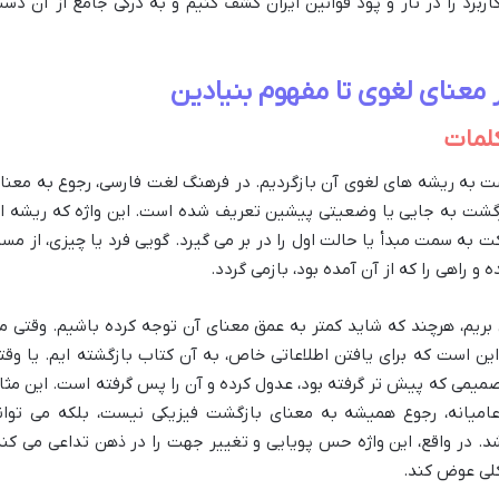
کاربرد را در تار و پود قوانین ایران کشف کنیم و به درکی جامع از آن دس
معنای لغوی تا مفهوم بنیادین
کلمات
ت به ریشه های لغوی آن بازگردیم. در فرهنگ لغت فارسی، رجوع به معنا
ازگشت به جایی یا وضعیتی پیشین تعریف شده است. این واژه که ریشه ا
 به سمت مبدأ یا حالت اول را در بر می گیرد. گویی فرد یا چیزی، از مسی
 راهی را که از آن آمده بود، بازمی گردد.
 می بریم، هرچند که شاید کمتر به عمق معنای آن توجه کرده باشیم. وقتی م
ین است که برای یافتن اطلاعاتی خاص، به آن کتاب بازگشته ایم. یا وقت
صمیمی که پیش تر گرفته بود، عدول کرده و آن را پس گرفته است. این مثا
میانه، رجوع همیشه به معنای بازگشت فیزیکی نیست، بلکه می توان
د. در واقع، این واژه حس پویایی و تغییر جهت را در ذهن تداعی می کند
کلی عوض کند.