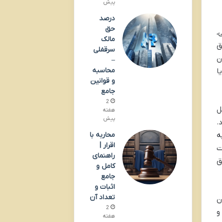
پیش
درصد
حق
،
مالک
ق
سرقفلی
ن
–
محاسبه
ا
و قوانین
جامع
2
ل
هفته
پیش
.
ه
محاربه با
اقرار |
ت
راهنمای
ق
کامل و
جامع
اثبات و
تعداد آن
ن
2
و
هفته