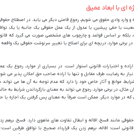
 ای با ابعاد عمیق
 و وارد وادی حقوق می شویم، رجوع قامتی دیگر می یابد. در اصطلاح حقوقی
عیت یا حقی پیشین، یا عدول از یک عمل حقوقی یک جانبه یا یک تواف
، بلکه بر اساس قواعد و چارچوب های مشخصی صورت می گیرد که قانو
در برخی موارد، دریچه ای برای اصلاح یا تغییر سرنوشت حقوقی یک واقعه ی
راده و اختیارات قانونی استوار است. در بسیاری از موارد، رجوع یک عم
یاز به رضایت طرف مقابل و تنها با اراده صاحب حق امکان پذیر می شود
ایط، موانع و آثار خاص خود را دارد که عدم توجه به آن ها می تواند ب
 مثال، در برخی موارد، رجوع می تواند به معنای بازگرداندن شرایط به حال
 که در موارد دیگر، ممکن است صرفاً به معنای پس گرفتن یک اجازه یا ح
قوقی مانند فسخ، اقاله و ابطال تفاوت های ماهوی دارد. فسخ، برهم زد
قانونی است؛ اقاله، برهم زدن یک قرارداد صحیح با توافق طرفین است؛ 