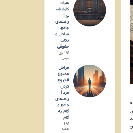
هیات
کارشناس
ی |
راهنمای
جامع،
مراحل و
نکات
حقوقی
4 روز
پیش
مراحل
ممنوع
الخروج
کردن
مرد |
راهنمای
ه
جامع و
ن
گام به
گام
د
1
ن
هفته