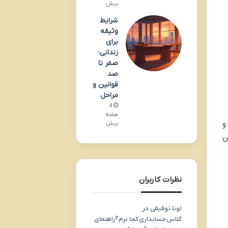
پیش
شرایط
وثیقه
برای
زندانی:
صفر تا
صد
قوانین و
مراحل
4
هفته
و
پیش
ن
نظرات کاربران
لونا توفیقی
در
کلاس حسابداری کجا برم؟راهنمای