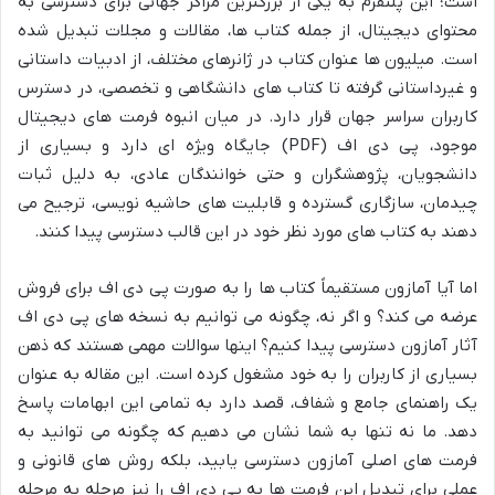
است؛ این پلتفرم به یکی از بزرگترین مراکز جهانی برای دسترسی به
محتوای دیجیتال، از جمله کتاب ها، مقالات و مجلات تبدیل شده
است. میلیون ها عنوان کتاب در ژانرهای مختلف، از ادبیات داستانی
و غیرداستانی گرفته تا کتاب های دانشگاهی و تخصصی، در دسترس
کاربران سراسر جهان قرار دارد. در میان انبوه فرمت های دیجیتال
موجود، پی دی اف (PDF) جایگاه ویژه ای دارد و بسیاری از
دانشجویان، پژوهشگران و حتی خوانندگان عادی، به دلیل ثبات
چیدمان، سازگاری گسترده و قابلیت های حاشیه نویسی، ترجیح می
دهند به کتاب های مورد نظر خود در این قالب دسترسی پیدا کنند.
اما آیا آمازون مستقیماً کتاب ها را به صورت پی دی اف برای فروش
عرضه می کند؟ و اگر نه، چگونه می توانیم به نسخه های پی دی اف
آثار آمازون دسترسی پیدا کنیم؟ اینها سوالات مهمی هستند که ذهن
بسیاری از کاربران را به خود مشغول کرده است. این مقاله به عنوان
یک راهنمای جامع و شفاف، قصد دارد به تمامی این ابهامات پاسخ
دهد. ما نه تنها به شما نشان می دهیم که چگونه می توانید به
فرمت های اصلی آمازون دسترسی یابید، بلکه روش های قانونی و
عملی برای تبدیل این فرمت ها به پی دی اف را نیز مرحله به مرحله