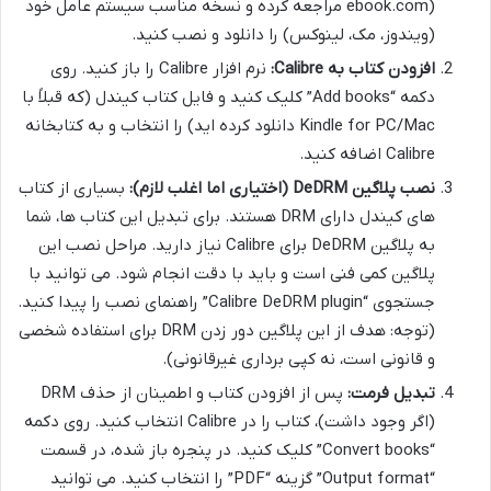
ebook.com) مراجعه کرده و نسخه مناسب سیستم عامل خود
(ویندوز، مک، لینوکس) را دانلود و نصب کنید.
افزودن کتاب به Calibre:
نرم افزار Calibre را باز کنید. روی
دکمه “Add books” کلیک کنید و فایل کتاب کیندل (که قبلاً با
Kindle for PC/Mac دانلود کرده اید) را انتخاب و به کتابخانه
Calibre اضافه کنید.
نصب پلاگین DeDRM (اختیاری اما اغلب لازم):
بسیاری از کتاب
های کیندل دارای DRM هستند. برای تبدیل این کتاب ها، شما
به پلاگین DeDRM برای Calibre نیاز دارید. مراحل نصب این
پلاگین کمی فنی است و باید با دقت انجام شود. می توانید با
جستجوی “Calibre DeDRM plugin” راهنمای نصب را پیدا کنید.
(توجه: هدف از این پلاگین دور زدن DRM برای استفاده شخصی
و قانونی است، نه کپی برداری غیرقانونی).
تبدیل فرمت:
پس از افزودن کتاب و اطمینان از حذف DRM
(اگر وجود داشت)، کتاب را در Calibre انتخاب کنید. روی دکمه
“Convert books” کلیک کنید. در پنجره باز شده، در قسمت
“Output format” گزینه “PDF” را انتخاب کنید. می توانید