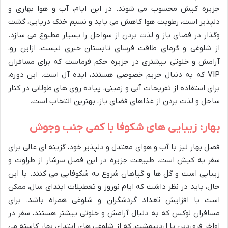
جزیره کیش محسوب می شوند. در این ایام، آب و هوا بهاری و
دلپذیر است، رطوبت هوا کاهش می یابد و نسیم خنک دریایی، گشت
وگذار در فضای باز و لذت بردن از سواحل را بسیار مطبوع می سازد.
از شلوغی و گرمای طاقت فرسای تابستان خبری نیست، ازاین رو،
آرامش و خلوتی بیشتری در جزیره حکم فرماست که برای مسافران
VIP که به دنبال حریم خصوصی هستند، ایده آل است. این دوره،
برای استفاده از تفریحات آبی و زمینی، پیاده روی های طولانی در کنار
ساحل و لذت بردن از غذاهای فضای باز، بهترین انتخاب است.
بهار: زیبایی های شکوفا با کمی جنب وجوش
فصل بهار نیز با آب و هوای معتدل و دلپذیر خود، گزینه ای عالی برای
سفر به کیش است. طبیعت جزیره در این فصل سرشار از طراوت و
زیبایی است و گل ها و گیاهان شروع به شکوفایی می کنند. با این
حال، باید در نظر داشت که ایام نوروز و تعطیلات ابتدای سال، ممکن
است با افزایش تعداد گردشگران و شلوغی همراه باشد. برای
مسافران لوکس که به دنبال آرامش و خلوتی بیشتر هستند، سفر در
اواخر فروردین یا اردیبهشت، که از شلوغی های ابتدای بهار کاسته می