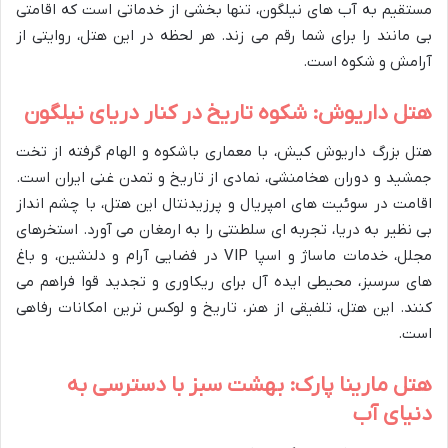
مستقیم به آب های نیلگون، تنها بخشی از خدماتی است که اقامتی
بی مانند را برای شما رقم می زند. هر لحظه در این هتل، روایتی از
آرامش و شکوه است.
هتل داریوش: شکوه تاریخ در کنار دریای نیلگون
هتل بزرگ داریوش کیش، با معماری باشکوه و الهام گرفته از تخت
جمشید و دوران هخامنشی، نمادی از تاریخ و تمدن غنی ایران است.
اقامت در سوئیت های امپریال و پرزیدنتال این هتل، با چشم انداز
بی نظیر به دریا، تجربه ای سلطنتی را به ارمغان می آورد. استخرهای
مجلل، خدمات ماساژ و اسپا VIP در فضایی آرام و دلنشین، و باغ
های سرسبز، محیطی ایده آل برای ریکاوری و تجدید قوا فراهم می
کنند. این هتل، تلفیقی از هنر، تاریخ و لوکس ترین امکانات رفاهی
است.
هتل مارینا پارک: بهشت سبز با دسترسی به
دنیای آب