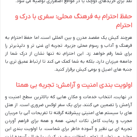
نقد برای خریدهای کوچک یا در مواقع اضطراری توصیه می شود.
حفظ احترام به فرهنگ محلی: سفری با درک و
احترام
هرچند کیش یک مقصد مدرن و بین المللی است، اما حفظ احترام به
فرهنگ و آداب و رسوم محلی جزیره، تجربه ای غنی تر و دلپذیرتر را
برای شما رقم خواهد زد. این احترام، نه تنها نشان از درک شما از
جامعه میزبان دارد، بلکه به شما کمک می کند تا ارتباط عمیق تری با
جنبه های اصیل و بومی کیش برقرار کنید.
اولویت بندی امنیت و آرامش: تجربه بی همتا
در نهایت، انتخاب خدمات و مکان هایی که بالاترین سطح امنیت و
آرامش را تضمین می کنند، برای یک سفر لوکس ضروری است. از هتل
های با سیستم های امنیتی پیشرفته گرفته تا تفریحات آبی با مربیان
مجرب و رعایت کامل نکات ایمنی، همه و همه برای فراهم آوردن
تجربه ای بی نظیر و آسوده خاطر برای شماست. با اولویت بندی این
موارد، می توان از تمامی لحظات سفر در کیش با خیالی آسوده لذت