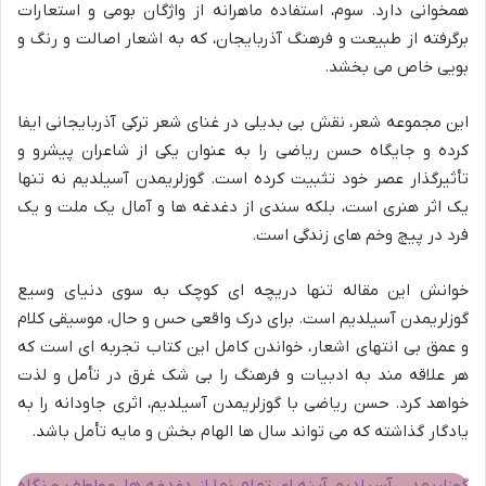
همخوانی دارد. سوم، استفاده ماهرانه از واژگان بومی و استعارات
برگرفته از طبیعت و فرهنگ آذربایجان، که به اشعار اصالت و رنگ و
بویی خاص می بخشد.
این مجموعه شعر، نقش بی بدیلی در غنای شعر ترکی آذربایجانی ایفا
کرده و جایگاه حسن ریاضی را به عنوان یکی از شاعران پیشرو و
تأثیرگذار عصر خود تثبیت کرده است. گوزلریمدن آسیلدیم نه تنها
یک اثر هنری است، بلکه سندی از دغدغه ها و آمال یک ملت و یک
فرد در پیچ وخم های زندگی است.
خوانش این مقاله تنها دریچه ای کوچک به سوی دنیای وسیع
گوزلریمدن آسیلدیم است. برای درک واقعی حس و حال، موسیقی کلام
و عمق بی انتهای اشعار، خواندن کامل این کتاب تجربه ای است که
هر علاقه مند به ادبیات و فرهنگ را بی شک غرق در تأمل و لذت
خواهد کرد. حسن ریاضی با گوزلریمدن آسیلدیم، اثری جاودانه را به
یادگار گذاشته که می تواند سال ها الهام بخش و مایه تأمل باشد.
گوزلریمدن آسیلدیم آینه ای تمام نما از دغدغه ها، عواطف و نگاه