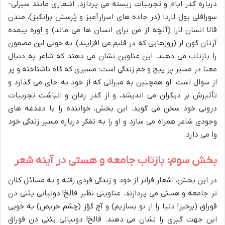
درباره گذر ایام و تجربیات زیسته می پردازد. اشعاری مانند سیرلی-
سوراقلی یول لاردا (در جاده های اسرارآمیز و پُرسش برانگیز)، مندن
قالا انسان لارا (آنچه از من برای انسان ها می ماند) و اوره ییمده
آرتان گون لر (روزهایی که در قلبم می افزایند)، به خوبی این مضمون
را بازتاب می دهند. این عناوین نشان می دهند که شاعر به دنبال
معنا در مسیر پر پیچ و خم زندگی است؛ مسیری که گاه ناشناخته و پر
از سوال است. او همچنین به میراثی که از خود به جای می گذارد و
تأثیرش بر دیگران می اندیشد، و از گذر زمان و انباشت تجربیات
درونی خود سخن می گوید. این بخش، خواننده را با دغدغه های
وجودی شاعر همراه می سازد و او را به تفکر درباره مسیر زندگی خود
وا می دارد.
بخش سوم: بازتاب جامعه و هستی در آینه شعر
در این بخش، اشعار فراتر از خود و زندگی فردی رفته و به مسائل کلان
تر جامعه و هستی می پردازند. عناوینی نظیر قالخ! دونیانی یئنی دن
قوراق (برخیز! دنیا را از نو بسازیم) و آج گؤز (چشم حریص) به خوبی
این جهت گیری را نشان می دهند. قالخ! دونیانی یئنی دن قوراق