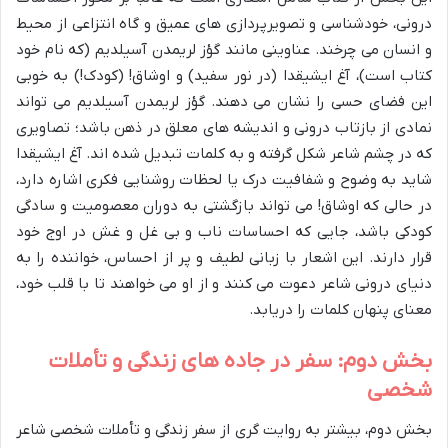
درونی، خودشناسی و تصویرپردازی های عمیق و گاه انتزاعی از محیط
و انسان می چرخند. عناوینی مانند گؤز لریمدن آسیلدیم (که نام خود
کتاب است)، آغ ایشیقدا (در نور سفید) و اوشاق! (کودک!) به خوبی
این فضای حسی را نشان می دهند. گؤز لریمدن آسیلدیم می تواند
نمادی از بازتاب درونی و اندیشه های معلق در ذهن باشد؛ تصاویری
که در چشم شاعر شکل گرفته و به کلمات تبدیل شده اند. آغ ایشیقدا
شاید به وضوح و شفافیت درک یا لحظات روشنایی فکری اشاره دارد،
در حالی که اوشاق! می تواند بازگشتی به دوران معصومیت و سادگی
کودکی باشد، جایی که احساسات ناب و بی غل و غش در اوج خود
قرار دارند. این اشعار با زبانی لطیف و پر از احساس، خواننده را به
دنیای درونی شاعر دعوت می کنند و از او می خواهند تا با قلب خود،
معنای پنهان کلمات را دریابد.
بخش دوم: سفر در جاده های زندگی و تأملات
شخصی
بخش دوم، بیشتر به روایت گری از سفر زندگی و تأملات شخصی شاعر