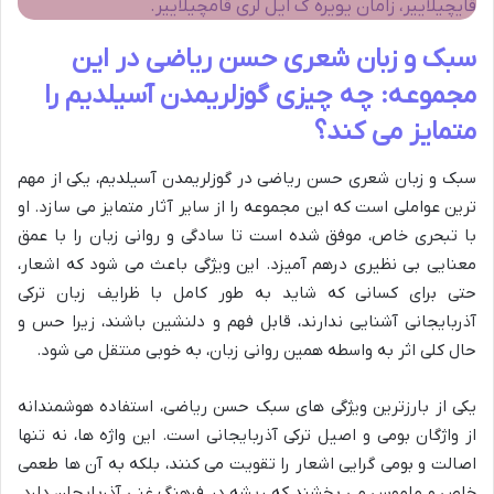
قایچیلاییر، زامان یویره ک ایل لری قامچیلاییر.
سبک و زبان شعری حسن ریاضی در این
مجموعه: چه چیزی گوزلریمدن آسیلدیم را
متمایز می کند؟
سبک و زبان شعری حسن ریاضی در گوزلریمدن آسیلدیم، یکی از مهم
ترین عواملی است که این مجموعه را از سایر آثار متمایز می سازد. او
با تبحری خاص، موفق شده است تا سادگی و روانی زبان را با عمق
معنایی بی نظیری درهم آمیزد. این ویژگی باعث می شود که اشعار،
حتی برای کسانی که شاید به طور کامل با ظرایف زبان ترکی
آذربایجانی آشنایی ندارند، قابل فهم و دلنشین باشند، زیرا حس و
حال کلی اثر به واسطه همین روانی زبان، به خوبی منتقل می شود.
یکی از بارزترین ویژگی های سبک حسن ریاضی، استفاده هوشمندانه
از واژگان بومی و اصیل ترکی آذربایجانی است. این واژه ها، نه تنها
اصالت و بومی گرایی اشعار را تقویت می کنند، بلکه به آن ها طعمی
خاص و ملموس می بخشند که ریشه در فرهنگ غنی آذربایجان دارد.