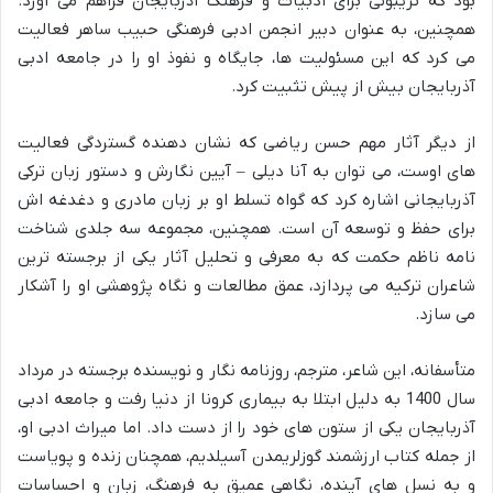
بود که تریبونی برای ادبیات و فرهنگ آذربایجان فراهم می آورد.
همچنین، به عنوان دبیر انجمن ادبی فرهنگی حبیب ساهر فعالیت
می کرد که این مسئولیت ها، جایگاه و نفوذ او را در جامعه ادبی
آذربایجان بیش از پیش تثبیت کرد.
از دیگر آثار مهم حسن ریاضی که نشان دهنده گستردگی فعالیت
های اوست، می توان به آنا دیلی – آیین نگارش و دستور زبان ترکی
آذربایجانی اشاره کرد که گواه تسلط او بر زبان مادری و دغدغه اش
برای حفظ و توسعه آن است. همچنین، مجموعه سه جلدی شناخت
نامه ناظم حکمت که به معرفی و تحلیل آثار یکی از برجسته ترین
شاعران ترکیه می پردازد، عمق مطالعات و نگاه پژوهشی او را آشکار
می سازد.
متأسفانه، این شاعر، مترجم، روزنامه نگار و نویسنده برجسته در مرداد
سال 1400 به دلیل ابتلا به بیماری کرونا از دنیا رفت و جامعه ادبی
آذربایجان یکی از ستون های خود را از دست داد. اما میراث ادبی او،
از جمله کتاب ارزشمند گوزلریمدن آسیلدیم، همچنان زنده و پویاست
و به نسل های آینده، نگاهی عمیق به فرهنگ، زبان و احساسات