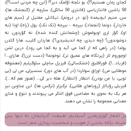
کجای زمان هستیم؟!)، بو نئجه اؤلمک دیر؟! (این چه مردنی است؟!)،
50 یاشین فانتازیاسی (فانتزی 50 سالگی)، سئرچه لر (گنجشک ها)،
سن، منیم ایچیمده (تو، در درونم)، تیکانلی مفتیل لر (سیم های
خاردار)، دونما (انجماد)، بیرجه – بیرجه (تک تک)، یول (راه)، اونا (به
او)، گؤز لری اویولموش (چشمانش کنده شده)، نه گؤردون، نه
دوشوندون؟ (چه دیدی، چه اندیشیدی؟)، هاردان گلیب، هارا گئدن
یولدا (در راهی که از کجا می آید و به کجا می رود)، درین لشن
اوچوروم لار (پرتگاه های عمیق تر)، توخونما! (دست نزن!)، هارای…!
(فریاد…!)، قوراقلیق (خشکسالی)، قیزیل ساچلی سئوگیلیم (معشوقه
موطلایی من)، اوزاق سولاردا (در آب های دور)، سنسیزلی، من لی (بی
تویی، با من بودن)، انتظار (انتظار)، هله دیر کی… (هنوز هم که…)،
قیزیلی رؤیالار (رویاهای طلایی)، نرگیزلر (نرگس ها). این عناوین نیز
هر یک به نحوی به مضامین فوق الذکر می پیوندند و تنوع و غنای
معنایی مجموعه را نشان می دهند.
در اشعار گوزلریمدن آسیلدیم، طبیعت آذربایجان نه تنها پس
زمینه، بلکه بخشی از هویت و شخصیت پردازی شعر است.