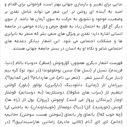
ندایی برای تغییر و بازسازی جهانی بهتر است؛ فراخوانی برای اقدام و
امید به آینده ای روشن تر. این شعر می تواند شامل نقدی بر
وضعیت موجود و تشویق به حرکت به سوی آرمان ها باشد. از سوی
دیگر، آج گؤز به احتمال زیاد به طمع، حرص و زیاده خواهی در جامعه
انسانی اشاره دارد؛ نقدی بر ویژگی های منفی بشر که منجر به نابرابری
ها و مشکلات اجتماعی می شود. این اشعار بیانگر دغدغه های
اجتماعی شاعر و نگاه او به انسان در بستر جامعه جهانی هستند.
فهرست اشعار دیگری همچون: گؤرونوش (منظر)، «دونیا» بالام (دنیا،
فرزندم)، نسیل لر (نسل ها)، سنین یوخلوغوندا (در نبود تو)، گره ییم
(نیاز من)، آدسیز شعر… (شعر بی نام)، من هاردایام!؟ (من کجایم!؟)،
بیرزامان لار (زمانی)، دانلودینگ (بارگیری)، بوللور (بلور)، گوللنن
ایلغیم لار (سراب های شکوفا)، دوستلاریما (به دوستانم)، قوشلار
اوچار (پرندگان پرواز می کنند)، اوچوش (پرواز)، یول لار (راه ها)،
گونش (خورشید)، گل! (بیا!)، دوغمالار (خویشاوندان)، نه یاخشی کی!
(چه خوب که!)، یانماق وار یانماق (سوختن هست، سوختن)، «خانیم»
(خانم)، لای لای آنام (لالایی مادرم)، زامانین هاراسینداییق؟! (در