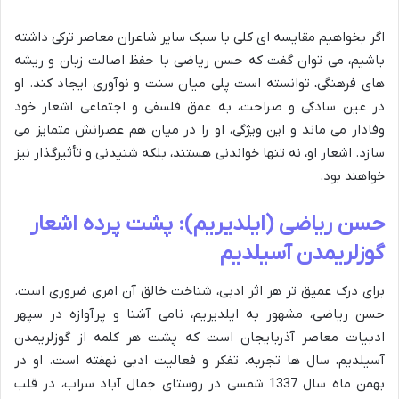
اگر بخواهیم مقایسه ای کلی با سبک سایر شاعران معاصر ترکی داشته
باشیم، می توان گفت که حسن ریاضی با حفظ اصالت زبان و ریشه
های فرهنگی، توانسته است پلی میان سنت و نوآوری ایجاد کند. او
در عین سادگی و صراحت، به عمق فلسفی و اجتماعی اشعار خود
وفادار می ماند و این ویژگی، او را در میان هم عصرانش متمایز می
سازد. اشعار او، نه تنها خواندنی هستند، بلکه شنیدنی و تأثیرگذار نیز
خواهند بود.
حسن ریاضی (ایلدیریم): پشت پرده اشعار
گوزلریمدن آسیلدیم
برای درک عمیق تر هر اثر ادبی، شناخت خالق آن امری ضروری است.
حسن ریاضی، مشهور به ایلدیریم، نامی آشنا و پرآوازه در سپهر
ادبیات معاصر آذربایجان است که پشت هر کلمه از گوزلریمدن
آسیلدیم، سال ها تجربه، تفکر و فعالیت ادبی نهفته است. او در
بهمن ماه سال 1337 شمسی در روستای جمال آباد سراب، در قلب