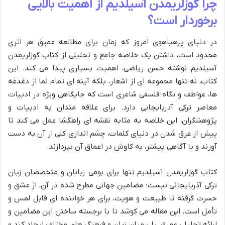
چرا گوزلریمدن آسیلدیم از اهمیت بالایی
برخوردار است؟
در دنیای پرهیاهوی امروز که زمان برای مطالعه عمیق هر اثری
محدود است، داشتن یک خلاصه جامع و تحلیلی از کتاب گوزلریمدن
آسیلدیم نوشته حسن ریاضی، اهمیت بسیاری پیدا می کند. این
کتاب، نه تنها مجموعه ای از اشعار، بلکه آینه ای تمام نما از دغدغه
ها، عواطف و نگاه فلسفی شاعری است که جایگاهی ویژه در ادبیات
معاصر ترکی آذربایجانی دارد. برای علاقه مندان به ادبیات و
پژوهشگران، این خلاصه به مثابه نقشه ای راهگشا عمل می کند تا
پیش از غرق شدن در دنیای کلمات، چشم اندازی کلی از آن به دست
آورند و با آگاهی بیشتر، به کاوش در اعماق آن بپردازند.
کتاب گوزلریمدن آسیلدیم تنها برای بومی زبانان و متخصصان زبان
ترکی آذربایجانی نیست؛ مضامین جهانی مطرح شده در آن، از عشق و
حسرت گرفته تا طبیعت و هویت، برای هر خواننده ای قابل لمس و
تأمل است. این مقاله می کوشد تا با برجسته ساختن این مضامین و
ارائه تحلیلی عمیق، پلی میان زبان و فرهنگ های مختلف ایجاد کند و