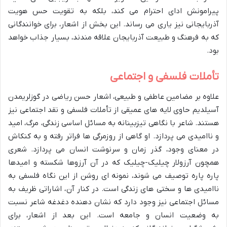
پیرامونش ادای احترام می کند، بلکه به تقویت حس هویت
آذربایجانی نیز یاری می رساند. این بخش از اشعار، برای خوانندگانی
که به فرهنگ و طبیعت آذربایجان علاقه مندند، بسیار جذاب خواهد
بود.
تأملات فلسفی و اجتماعی
علاوه بر مضامین عاطفی و طبیعی، اشعار حسن ریاضی در گوزلریمدن
آسیلدیم حاوی لایه های عمیقی از تأملات فلسفی و نقد اجتماعی نیز
هستند. شاعر با نگاهی تیزبینانه به مسائل اساسی زندگی، مرگ، امید
و ناامیدی می پردازد. او گاهی از روزمرگی ها فراتر رفته و به کنکاش
در معنای وجود، گذر زمان و سرنوشت انسان می پردازد. شعری
همچون آرزولار چیلیک-چیلیک که در آن آرزوها شکسته و امیدها
پاره پاره توصیف می شوند، نمونه ای روشن از این نگاه فلسفی به
ناامیدی ها و سختی های زندگی است. در کنار آن، اشاراتی ظریف به
مسائل اجتماعی نیز وجود دارد که نشان دهنده دغدغه شاعر نسبت
به وضعیت انسان و جامعه است. این بعد از اشعار، برای