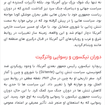
نه تنها یک شوک بزرگ برای آمریکا بود، بلکه تأثیرات گسترده ای بر
سیاست جهانی و دینامیک جنگ سرد نیز گذاشت. کندی که در دوران
ریاست جمهوری خود با بحران هایی نظیر بحران موشکی کوبا مواجه
بود، سیاست هایی را در پیش گرفته بود که در برخی موارد به سمت
تنش زدایی با شوروی متمایل بود. با مرگ او، مسیر سیاست خارجی
آمریکا دچار ابهام شد و این واقعه، زمینه ساز تغییرات در روابط
شرق و غرب و رویکردهای آتی آمریکا در قبال درگیری های منطقه ای
مانند ویتنام گردید.
دوران نیکسون و رسوایی واترگیت
ریچارد نیکسون، رئیس جمهور بعدی آمریکا، با وجود رویکردی ضد
کمونیستی، سیاست تنش زدایی (Détente) با شوروی و چین را آغاز
کرد. سفر تاریخی او به چین در سال ۱۹۷۲، نقطه عطفی در روابط بین
الملل بود و موازنه قوا را تغییر داد. این سیاست ها تا حدی به
کاهش تنش ها در دوران جنگ سرد کمک کرد. با این حال، دوران
ریاست جمهوری نیکسون با رسوایی واترگیت به اوج خود رسید. این
رسوایی، که به استعفای او منجر شد، تأثیر عمیقی بر اعتماد عمومی