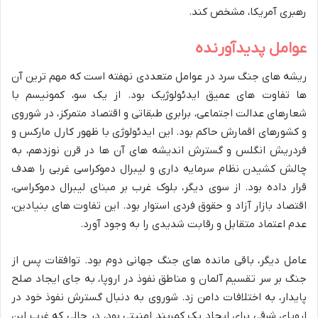
رهبری آمریکا، مشخص کند.
عوامل پدیدآورنده
ریشه های جنگ سرد در عوامل متعددی نهفته است که مهم ترین آن
ها تفاوت های عمیق ایدئولوژیک بود. از یک سو، کمونیسم با
شعارهای عدالت اجتماعی، برابری طبقاتی و اقتصاد متمرکز، در شوروی
و کشورهای اقمارش حاکم بود. این ایدئولوژی با ظهور کارل مارکس و
فردریش انگلس و گسترش اندیشه های آن ها در قرن نوزدهم، به
چالش کشیدن نظام سرمایه داری و لیبرال دموکراسی غربی را هدف
قرار داده بود. از سوی دیگر، بلوک غرب بر مبنای لیبرال دموکراسی،
اقتصاد بازار آزاد و حقوق فردی استوار بود. این تفاوت های بنیادین،
عدم اعتماد متقابل و رقابت شدیدی را به وجود آورد.
عامل دیگر، باقی مانده های جنگ جهانی دوم بود. توافقات پس از
جنگ بر سر تقسیم آلمان و مناطق نفوذ در اروپا، به جای ایجاد صلح
پایدار، به اختلافات دامن زد. شوروی به دنبال گسترش نفوذ خود در
اروپای شرقی برای ایجاد یک کمربند امنیتی بود، در حالی که غرب این