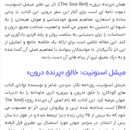
همان «پرنده درون» (The Soul Bird)، اثر بی نظیر میشل اسنونیت،
دعوت نامه ای است برای آغاز این سفر درونی. این کتاب، با زبانی
ساده و استعاری، مفاهیم عمیق خودشناسی و هوش هیجانی را به
شیوه ای دلنشین به تصویر می کشد و اهمیت شناخت عمیق درون و
احساسات را برای دستیابی به سلامت روان و رشد فردی یادآوری می
کند. این مقاله تلاشی است برای ارائه یک خلاصه جامع و تحلیلی از
این اثر تأثیرگذار، تا خوانندگان بتوانند با مفاهیم اصلی آن آشنا شده
و به درک عمیق تری از پیام های آن دست یابند.
میشل اسنونیت: خالق «پرنده درون»
میشل اسنونیت، روزنامه نگار، سردبیر، شاعر و نویسنده توانای کتاب
های کودکان، با خلق «درون و بیرون» اثری جاودانه را به ادبیات
جهان عرضه کرد. این کتاب، که نام اصلی آن «پرنده روح» (The Soul
Bird) است، شناخته شده ترین و پرفروش ترین اثر او محسوب می
شود که به بیش از ۲۵ زبان زنده دنیا ترجمه شده و در طول ده سال
پس از انتشار، در سراسر جهان مورد استقبال بی نظیری قرار گرفته