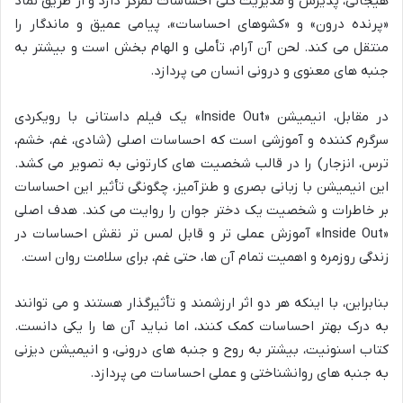
هیجانی، پذیرش و مدیریت کلی احساسات تمرکز دارد و از طریق نماد
«پرنده درون» و «کشوهای احساسات»، پیامی عمیق و ماندگار را
منتقل می کند. لحن آن آرام، تأملی و الهام بخش است و بیشتر به
جنبه های معنوی و درونی انسان می پردازد.
در مقابل، انیمیشن «Inside Out» یک فیلم داستانی با رویکردی
سرگرم کننده و آموزشی است که احساسات اصلی (شادی، غم، خشم،
ترس، انزجار) را در قالب شخصیت های کارتونی به تصویر می کشد.
این انیمیشن با زبانی بصری و طنزآمیز، چگونگی تأثیر این احساسات
بر خاطرات و شخصیت یک دختر جوان را روایت می کند. هدف اصلی
«Inside Out» آموزش عملی تر و قابل لمس تر نقش احساسات در
زندگی روزمره و اهمیت تمام آن ها، حتی غم، برای سلامت روان است.
بنابراین، با اینکه هر دو اثر ارزشمند و تأثیرگذار هستند و می توانند
به درک بهتر احساسات کمک کنند، اما نباید آن ها را یکی دانست.
کتاب اسنونیت، بیشتر به روح و جنبه های درونی، و انیمیشن دیزنی
به جنبه های روانشناختی و عملی احساسات می پردازد.