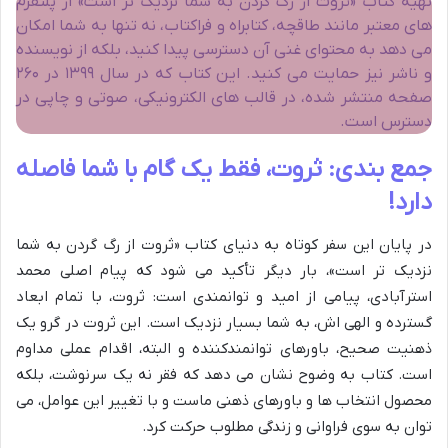
تهیه کتاب «ثروت از رگ گردن به شما نزدیک تر است» از پلتفرم
های معتبر مانند طاقچه، کتابراه و فراکتاب، نه تنها به شما امکان
می دهد به محتوای غنی آن دسترسی پیدا کنید، بلکه از نویسنده
و ناشر نیز حمایت می کنید. این کتاب که در سال ۱۳۹۹ در ۲۶۰
صفحه منتشر شده، در قالب های الکترونیکی، صوتی و چاپی در
دسترس است.
جمع بندی: ثروت، فقط یک گام با شما فاصله
دارد!
در پایان این سفر کوتاه به دنیای کتاب «ثروت از رگ گردن به شما
نزدیک تر است»، بار دیگر تأکید می شود که پیام اصلی محمد
استرآبادی، پیامی از امید و توانمندی است: ثروت، با تمام ابعاد
گسترده و الهی اش، به شما بسیار نزدیک است. این ثروت در گرو یک
ذهنیت صحیح، باورهای توانمندکننده و البته، اقدام عملی مداوم
است. کتاب به وضوح نشان می دهد که فقر نه یک سرنوشت، بلکه
محصول انتخاب ها و باورهای ذهنی ماست و با تغییر این عوامل، می
توان به سوی فراوانی و زندگی مطلوب حرکت کرد.