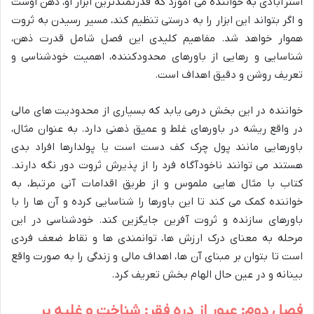
استرآبادی به خواننده می آموزد که قدرتمندترین ابزار او، ذهن اوست
و اگر بتواند این ابزار را به درستی تنظیم کند، مسیر رسیدن به ثروت
هموار خواهد شد. مفاهیم کلیدی این فصل شامل قدرت ذهن،
شناسایی و رهایی از باورهای محدودکننده، اهمیت خودشناسی و
تعریف روشن و دقیق اهداف است.
خواننده در این بخش درمی یابد که بسیاری از محدودیت های مالی
در واقع ریشه در باورهای غلط و عمیق ذهنی دارد. به عنوان مثال،
باورهایی مانند پول چرک کف دست است یا پولدارها افراد بدی
هستند می توانند ناخودآگاه فرد را از پذیرش ثروت دور نگه دارند.
کتاب با مثال هایی ملموس و از طریق اقدامات آنی مرتبط، به
خواننده کمک می کند تا این باورها را شناسایی کرده و آن ها را با
باورهای سازنده و ثروت آفرین جایگزین کند. خودشناسی در این
مرحله به معنای درک ارزش ها، توانمندی ها و نقاط ضعف فردی
است تا بتوان بر مبنای آن ها، اهداف مالی و زندگی را به صورت واقع
بینانه و در عین حال الهام بخش تعریف کرد.
فصل دوم: عبور از دره فقر: شناخت و غلبه بر