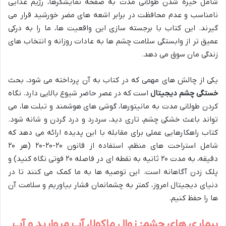
شامل خیره شدن طولانی مدت به صفحه نمایشگرها، رژیم غذایی
نامناسب و عدم محافظت در برابر اشعه های مضر خورشید قرار می
گیرند. این کتاب با برجسته سازی این واقعیت ها، ما را به درکی
عمیق تر از وابستگی سلامت چشم ها به عادات روزانه و انتخاب های
زندگی مان سوق می دهد.
یکی از چالش های مهمی که در کتاب به آن پرداخته می شود، بحث
خستگی چشم دیجیتال
است که در عصر حاضر شیوع بالایی دارد. نگاه
کردن طولانی مدت به مانیتورها، گوشی های هوشمند و تبلت ها، می
تواند باعث خشکی چشم، تاری دید، سردرد و درد گردن و شانه شود.
کتاب راهکارهایی عملی برای مقابله با این پدیده ارائه می دهد که
شامل استراحت های منظم، استفاده از قانون ۲۰-۲۰-۲۰ (هر ۲۰
دقیقه، به مدت ۲۰ ثانیه به نقطه ای در فاصله ۲۰ فوتی نگاه کنید) و
پلک زدن آگاهانه است. این توصیه ها به ما کمک می کنند تا در
دنیای دیجیتال امروز، کمتر به چشمانمان فشار بیاوریم و سلامت آن
ها را حفظ کنیم.
بیماری های چشم: زوال ماکولا، آب مروارید و آب