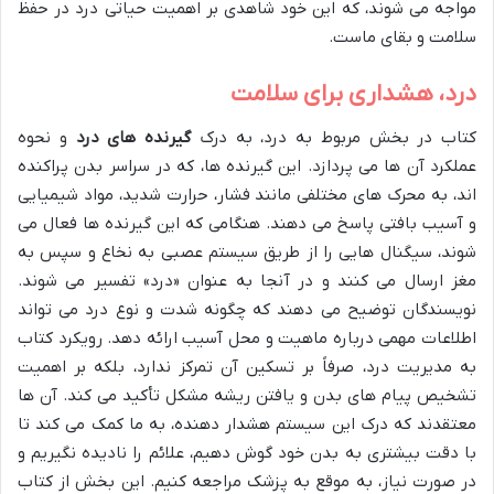
مواجه می شوند، که این خود شاهدی بر اهمیت حیاتی درد در حفظ
سلامت و بقای ماست.
درد، هشداری برای سلامت
کتاب در بخش مربوط به درد، به درک
گیرنده های درد
و نحوه
عملکرد آن ها می پردازد. این گیرنده ها، که در سراسر بدن پراکنده
اند، به محرک های مختلفی مانند فشار، حرارت شدید، مواد شیمیایی
و آسیب بافتی پاسخ می دهند. هنگامی که این گیرنده ها فعال می
شوند، سیگنال هایی را از طریق سیستم عصبی به نخاع و سپس به
مغز ارسال می کنند و در آنجا به عنوان «درد» تفسیر می شوند.
نویسندگان توضیح می دهند که چگونه شدت و نوع درد می تواند
اطلاعات مهمی درباره ماهیت و محل آسیب ارائه دهد. رویکرد کتاب
به مدیریت درد، صرفاً بر تسکین آن تمرکز ندارد، بلکه بر اهمیت
تشخیص پیام های بدن و یافتن ریشه مشکل تأکید می کند. آن ها
معتقدند که درک این سیستم هشدار دهنده، به ما کمک می کند تا
با دقت بیشتری به بدن خود گوش دهیم، علائم را نادیده نگیریم و
در صورت نیاز، به موقع به پزشک مراجعه کنیم. این بخش از کتاب