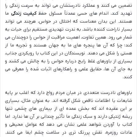
تضمین می کنند و عملکرد نادرستشان می تواند به سرعت زندگی را
تهدید کند، اندام های حسی عمدتاً مسئول حفظ
کیفیت زندگی
ما
هستند. این بدان معناست که اختلال در حواس، هرچند می تواند
بسیار ناراحت کننده باشد، به ندرت تهدیدی مستقیم برای حیات به
شمار می رود. همین تفاوت، اهمیت مراقبت از حواس را دوچندان می
کند؛ چرا که آن ها پنجره های ما به جهان هستند و تجربه ما از
هستی را شکل می دهند. نویسندگان در این کتاب با رویکردی جذاب،
بسیاری از باورهای غلط رایج درباره حواس را به چالش می کشند و
به جای آن ها، حقایق علمی و راهکارهای اثبات شده را معرفی می
کنند.
باورهای نادرست متعددی در میان مردم رواج دارد که اغلب بر پایه
شایعات یا اطلاعات ناقص شکل گرفته اند. به عنوان مثال، بسیاری
بر این عقیده اند که بخش عمده ای از بیماری های چشمی تنها
ریشه ژنتیکی دارند و سبک زندگی ما تأثیر چندانی بر آن ها ندارد. اما
کتاب با آوردن شواهد علمی نشان می دهد که عوامل محیطی و
عادات روزمره، نقش پررنگ تری در سلامت چشم ایفا می کنند.