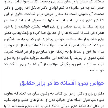
هستند که جهان را برایمان معنا می بخشند. کتاب «تو! از اندام های
حسی ات چه می دانی؟» با قلم توانای دکتر مایکل اف. رویزن و دکتر
محمت آز، دعوتی است به سفری درونی برای شناخت دقیق تر این
شگفتی های زیستی. این اثر نه تنها به معرفی این اندام ها می
پردازد، بلکه با زبانی جذاب و روایتی الهام بخش، خواننده را با خود
همراه می کند تا افسانه ها را از حقایق جدا کرده و راهکارهایی عملی
برای حفظ و ارتقاء سلامت حواس بیاموزد. این کتاب به ما یادآوری
می کند که چگونه می توانیم با مراقبت آگاهانه و فعال از حواس،
سال ها شور و نشاط را به زندگی خود بیاوریم و از هر لحظه تجربه،
لذتی عمیق تر ببریم. با مطالعه این خلاصه، دروازه هایی نو به سوی
درک عملکرد حواس و چگونگی مراقبت از آن ها به روی ما گشوده
خواهد شد.
حواس بدن: افسانه ها در برابر حقایق
دکتر رویزن و دکتر آز در این کتاب به وضوح بیان می کنند که تفاوت
بنیادینی میان اندام های حیاتی بدن و اندام های حسی وجود دارد.
در حالی که اندام های حیاتی مانند قلب و مغز، بقای مستقیم ما را