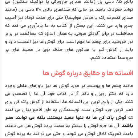
بالای ۸۵ دسی بل (مانند صدای جاروبرقی یا ترافیک سنگین) می
تواند خطرناک باشد، در حالی که صداهای بالای ۱۲۰ دسی بل (مانند
صدای کنسرت راک یا موتور هواپیما) حتی برای مدت کوتاه نیز آسیب
جدی وارد می کنند. این بخش از کتاب به ما یادآوری می کند که
محافظت در برابر آلودگی صوتی، به همان اندازه که محافظت در برابر
نور خورشید برای چشم ها مهم است، برای گوش ها نیز اهمیت دارد و
باید از گوش گیر یا هدفون های حذف نویز در محیط های پر
سروصدا استفاده کنیم.
افسانه ها و حقایق درباره گوش ها
مانند چشم ها و پوست، در مورد گوش ها نیز باورهای غلطی وجود
دارد که دکتر رویزن و دکتر آز در کتاب خود آن ها را تصحیح می
کنند. یکی از رایج ترین این افسانه ها، استفاده از گوش پاک کن برای
تمیز کردن جرم گوش است. نویسندگان به طور قاطع بیان می کنند
که
گوش پاک کن ها نه تنها مفید نیستند، بلکه می توانند مضر
باشند
. آن ها جرم گوش را بیشتر به سمت پرده گوش هل می دهند،
باعث تحریک کانال گوش می شوند و حتی می توانند به پرده گوش