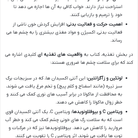
استراحت نیاز دارند. خواب کافی به آن ها اجازه می دهد تا
خود را ترمیم و بازیابی کنند.
اهمیت حرکت و فعالیت بدنی:
افزایش گردش خون ناشی از
فعالیت بدنی، اکسیژن و مواد مغذی بیشتری را به چشم ها می
رساند.
در بخش تغذیه، کتاب به
واقعیت های تغذیه ای
کلیدی اشاره می
کند که برای سلامت چشم ها ضروری هستند:
لوتئین و زآگزانتین:
این آنتی اکسیدان ها، که در سبزیجات برگ
سبز تیره (مانند اسفناج و کلم پیچ) و تخم مرغ یافت می شوند،
به محافظت از ماکولا در برابر آسیب های نوری کمک می کنند و
خطر زوال ماکولا را کاهش می دهند.
ویتامین C و بیوفلاونویدها:
ویتامین C، یک آنتی اکسیدان قوی
است که به سلامت رگ های خونی چشم کمک می کند و خطر آب
مروارید را کاهش می دهد. بیوفلاونویدها نیز که در مرکبات و
توت ها یافت می شوند، اثر ویتامین C را تقویت می کنند.