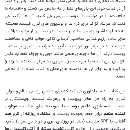
تبلیغات تجاری و نه حقایق علمی شکل گرفته اند. دکتر رویزن و دکتر
آز در کتاب خود، این باورهای غلط را به چالش می کشند و «افسانه یا
واقعیت» را در مراقبت از پوست بررسی می کنند. آن ها تأکید می
کنند که هزینه گزاف برای کرم ها و لوسیون های گران قیمت، همیشه
به معنای داشتن پوستی سالم تر نیست. در بسیاری از موارد، مراقبت
های ساده، رژیم غذایی مناسب، آبرسانی کافی، خواب کافی و محافظت
هوشمندانه در برابر نور خورشید، تأثیر به مراتب بیشتری بر سلامت
پوست دارند. آن ها باورهای غلطی مانند «چین و چروک فقط به دلیل
افزایش سن است» یا «پوست چرب نیازی به مرطوب کننده ندارد» را
رد کرده و به جای آن ها، توصیه های عملی و اثبات شده ای ارائه می
دهند.
این کتاب به ما یادآوری می کند که برای داشتن پوستی سالم و جوان،
نیازی به راه حل های پیچیده و پرهزینه نیست. نویسندگان بر
اهمیت
شستشوی ملایم پوست
با شوینده های مناسب،
مرطوب
کننده منظم
برای حفظ رطوبت پوست، و
استفاده روزانه از کرم ضد
آفتاب
با SPF مناسب (حتی در روزهای ابری و در داخل منزل) تأکید
می کنند. همچنین، آن ها به نقش
تغذیه سرشار از آنتی اکسیدان ها