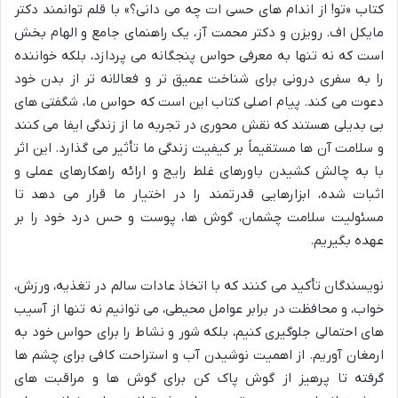
کتاب «تو! از اندام های حسی ات چه می دانی؟» با قلم توانمند دکتر
مایکل اف. رویزن و دکتر محمت آز، یک راهنمای جامع و الهام بخش
است که نه تنها به معرفی حواس پنجگانه می پردازد، بلکه خواننده
را به سفری درونی برای شناخت عمیق تر و فعالانه تر از بدن خود
دعوت می کند. پیام اصلی کتاب این است که حواس ما، شگفتی های
بی بدیلی هستند که نقش محوری در تجربه ما از زندگی ایفا می کنند
و سلامت آن ها مستقیماً بر کیفیت زندگی ما تأثیر می گذارد. این اثر
با به چالش کشیدن باورهای غلط رایج و ارائه راهکارهای عملی و
اثبات شده، ابزارهایی قدرتمند را در اختیار ما قرار می دهد تا
مسئولیت سلامت چشمان، گوش ها، پوست و حس درد خود را بر
عهده بگیریم.
نویسندگان تأکید می کنند که با اتخاذ عادات سالم در تغذیه، ورزش،
خواب، و محافظت در برابر عوامل محیطی، می توانیم نه تنها از آسیب
های احتمالی جلوگیری کنیم، بلکه شور و نشاط را برای حواس خود به
ارمغان آوریم. از اهمیت نوشیدن آب و استراحت کافی برای چشم ها
گرفته تا پرهیز از گوش پاک کن برای گوش ها و مراقبت های