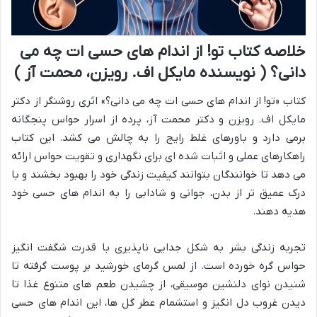
خلاصه کتاب تو! از اندام های حسی ات چه می
دانی؟ ( نویسنده مایکل اف. رویزن، محمت آز )
کتاب «تو! از اندام های حسی ات چه می دانی؟» اثری روشنگر از دکتر
مایکل اف. رویزن و دکتر محمت آز، پرده از اسرار حواس پنجگانه
برمی دارد و باورهای غلط رایج را به چالش می کشد. این کتاب
راهکارهای عملی و اثبات شده ای برای نگهداری و تقویت حواس ارائه
می دهد تا خوانندگان بتوانند کیفیت زندگی خود را بهبود بخشند و با
درک عمیق تر از بدن، جوانی و شادابی را به اندام های حسی خود
هدیه دهند.
تجربه زندگی بشر به شکل جدایی ناپذیری با قدرت شگفت انگیز
حواس گره خورده است. از لمس گرمای خورشید بر پوست گرفته تا
شنیدن نوای دلنشین موسیقی، از چشیدن طعم های متنوع غذا تا
دیدن غروب دل انگیز و استشمام عطر گل ها، این اندام های حسی