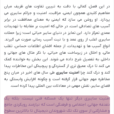
در این فصل، کمالی با دقت به تبیین تفاوت های ظریف میان
مفاهیم کلیدی همچون ایمنی، مراقبت، امنیت و جرائم سایبری می
پردازد. او روشن می سازد که ایمنی به معنای محافظت در برابر
آسیب های تصادفی است، در حالی که امنیت بر مقابله با تهدیدات
عمدی تمرکز دارد. این تمایز در دنیای سایبر حیاتی است؛ زیرا حملات
سایبری اغلب از روی عمد و با نیت آسیب رسانی صورت می گیرند.
انواع آسیب ها و تهدیدات، از جمله افشای اطلاعات حساس، تقلب
مالی، و اخلال در زیرساخت های حیاتی، با ذکر مثال های جهانی و
داخلی به تفصیل شرح داده می شوند. این بخش به خواننده کمک
می کند تا درک عمیق تری از گستردگی و پیچیدگی این مخاطرات پیدا
کند و درک کند چرا
امنیت سایبری
طی سال های اخیر در میان پنج
مخاطره مهم جهانی قرار گرفته است و چگونه افزایش وابستگی به
فضای سایبر، نقش مهمی در معادلات بین المللی پیدا کرده است.
امنیت سایبری دیگر تنها یک مسئله فنی نیست، بلکه یک
دغدغه جهانی، اجتماعی و فرهنگی است که نیازمند رویکردی جامع
و مشارکتی از سوی تک تک شهروندان دیجیتال تا بالاترین سطوح