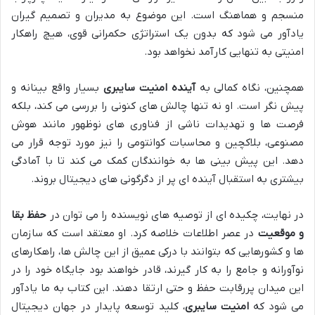
منسجم و هماهنگ است. این موضوع به مدیران و تصمیم گیران
یادآور می شود که بدون یک استراتژی حکمرانی قوی، هیچ راهکار
امنیتی به تنهایی کارآمد نخواهد بود.
همچنین، نگاه کمالی به
آینده امنیت سایبری
بسیار واقع بینانه و
پیش نگر است. او نه تنها چالش های کنونی را بررسی می کند، بلکه
فرصت ها و تهدیدات ناشی از فناوری های نوظهور مانند هوش
مصنوعی، بلاکچین و محاسبات کوانتومی را نیز مورد توجه قرار می
دهد. این پیش بینی ها به خوانندگان کمک می کند تا با آمادگی
بیشتری به استقبال آینده ای پر از دگرگونی های دیجیتال بروند.
در نهایت، چکیده ای از توصیه های نویسنده را می توان در
حفظ بقا
و موقعیت
در عصر اطلاعات خلاصه کرد. او معتقد است که سازمان
ها و کشورهایی که بتوانند با درکی عمیق از این چالش ها، راهکارهای
نوآورانه و جامع را به کار گیرند، قادر خواهند بود جایگاه خود را در
این میدان پررقابت حفظ و حتی ارتقا دهند. این کتاب به ما یادآور
می شود که
امنیت سایبری
، کلید توسعه پایدار در جهان دیجیتال