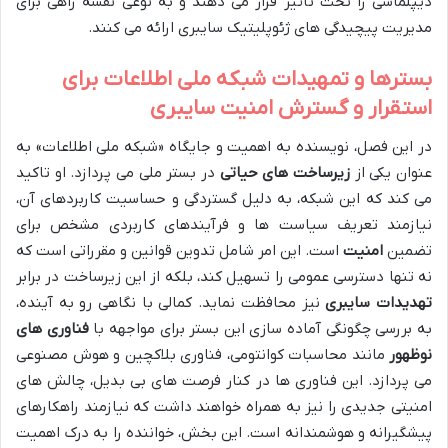
دیپلماسی را تحت تأثیر قرار می دهند و به نوعی نقشه راهی برای
مدیریت پیچیدگی های ژئوپلیتیک سایبری ارائه می کنند.
بسترها و تمهیدات شبکه ملی اطلاعات برای
استقرار و گسترش امنیت سایبری
در این فصل، نویسنده به اهمیت و جایگاه «شبکه ملی اطلاعات» به
عنوان یکی از
زیرساخت های حیاتی
در بستر ملی می پردازد. او تاکید
می کند که این شبکه، به دلیل گستردگی و حساسیت کاربردهای آن،
نیازمند تعریف سیاست ها و فرآیندهای کاربردی مشخص برای
تضمین
امنیت
است. این امر شامل تدوین قوانین و مقرراتی است که
نه تنها دسترسی عمومی را تسهیل کند، بلکه از این زیرساخت در برابر
تهدیدات سایبری
نیز محافظت نماید. کمالی با نگاهی رو به آینده،
به بررسی چگونگی آماده سازی این بستر برای مواجهه با
فناوری های
نوظهور
مانند محاسبات کوانتومی، فناوری بلاکچین و هوش مصنوعی
می پردازد. این فناوری ها در کنار فرصت های بی بدیل، چالش های
امنیتی جدیدی را نیز به همراه خواهند داشت که نیازمند راهکارهای
پیشگیرانه و هوشمندانه است. این بخش، خواننده را به درک اهمیت