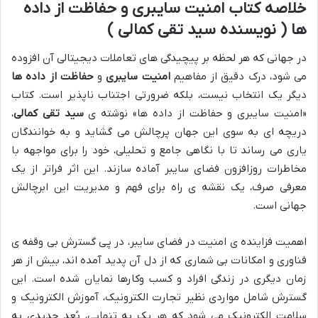
خلاصه کتاب امنیت سایبری و حفاظت از داده
ها ( نویسنده سید تقی کمالی )
در جهانی که هر لحظه بر پیچیدگی های تعاملات دیجیتالی آن افزوده
می شود، درک دقیق از مفاهیم
امنیت سایبری
و
حفاظت از داده ها
دیگر یک انتخاب نیست، بلکه ضرورتی اجتناب ناپذیر است. کتاب
«امنیت سایبری و حفاظت از داده ها» نوشته ی
سید تقی کمالی
،
دریچه ای به سوی این جهان پرچالش می گشاید و به خوانندگان
یاری می رساند تا با نگاهی جامع و تحلیلی، خود را برای مواجهه با
مخاطرات روزافزون فضای سایبر آماده سازند. این اثر فراتر از یک
معرفی صرف، یک نقشه ی راه برای فهم و مدیریت این ابرچالش
جهانی است.
اهمیت فزاینده ی امنیت در فضای سایبر، در پی گسترش بی وقفه ی
فناوری و امکانات بی شماری که از دل آن پدید آمده اند، بیش از هر
زمان دیگری در زندگی افراد و کسب وکارها نمایان شده است. این
گسترش شامل مواردی نظیر تجارت الکترونیک، آموزش الکترونیک و
سلامت الکترونیک می شود که هر یک به تنهایی، بُعد جدیدی به