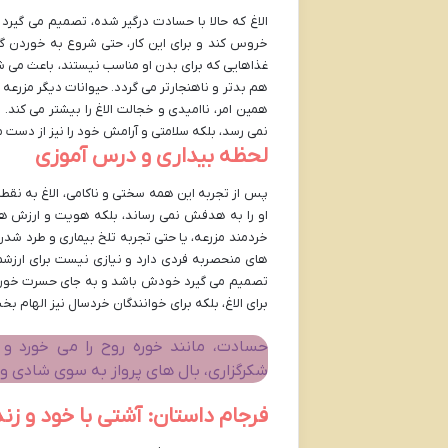
الاغ که حالا با حسادت درگیر شده، تصمیم می گیرد
خروس کند و برای این کار، حتی شروع به خوردن گند
غذاهایی که برای بدن او مناسب نیستند، باعث می شود
هم بدتر و ناهنجارتر می گردد. حیوانات دیگر مزرع
همین امر، ناامیدی و خجالت الاغ را بیشتر می کند. 
نمی رسد، بلکه سلامتی و آرامش خود را نیز از دست م
لحظه بیداری و درس آموزی
پس از تجربه این همه سختی و ناکامی، الاغ به نقطه 
او را به هدفش نمی رساند، بلکه هویت و ارزش ها
خردمند مزرعه، یا حتی تجربه تلخ بیماری و طرد شدن، ا
های منحصربه فردی دارد و نیازی نیست برای ارزشم
تصمیم می گیرد خودش باشد و به جای حسرت خوردن ب
برای الاغ، بلکه برای خوانندگان خردسال نیز اله
حسادت، مانند خوره روح را می خورد و 
شکرگزاری، بال های پرواز به سوی شادی 
فرجام داستان: آشتی با خود و زن