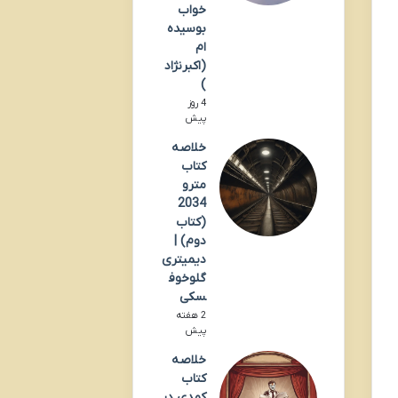
خواب
بوسیده
ام
(اکبرنژاد
)
4 روز
پیش
خلاصه
کتاب
مترو
2034
(کتاب
دوم) |
دیمیتری
گلوخوف
سکی
2 هفته
پیش
خلاصه
کتاب
کمدی در