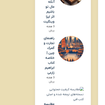
آنکه
مال تو
باشیم
اثر لیزا
وینگیت
3 هفته
پیش
راهنمای
تجارت و
گمرک
چین |
خلاصه
کتاب
ابراهیم
زارعی
3 هفته
پیش
مقایسه