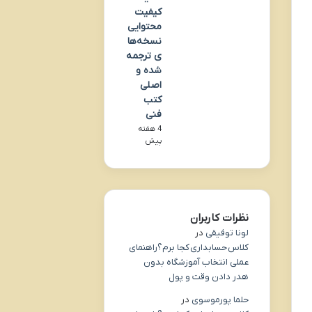
کیفیت
محتوایی
نسخه‌ها
ی ترجمه
شده و
اصلی
کتب
فنی
4 هفته
پیش
نظرات کاربران
لونا توفیقی
در
کلاس حسابداری کجا برم؟راهنمای
عملی انتخاب آموزشگاه بدون
هدر دادن وقت و پول
حلما پورموسوی
در