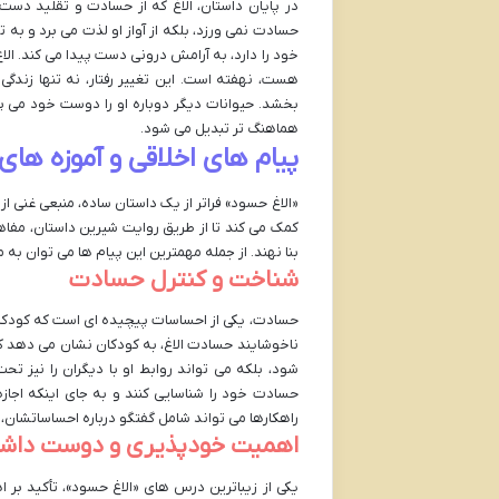
در پایان داستان، الاغ که از حسادت و تقلید د
حسادت نمی ورزد، بلکه از آواز او لذت می برد و به
خود را دارد، به آرامش درونی دست پیدا می کند. الا
هست، نهفته است. این تغییر رفتار، نه تنها زندگی 
بخشد. حیوانات دیگر دوباره او را دوست خود می پن
هماهنگ تر تبدیل می شود.
پیام های اخلاقی و آموزه های
«الاغ حسود» فراتر از یک داستان ساده، منبعی غنی از
کمک می کند تا از طریق روایت شیرین داستان، مفاه
بنا نهند. از جمله مهمترین این پیام ها می توان به مو
شناخت و کنترل حسادت
حسادت، یکی از احساسات پیچیده ای است که کودکان 
ناخوشایند حسادت الاغ، به کودکان نشان می دهد ک
شود، بلکه می تواند روابط او با دیگران را نیز 
حسادت خود را شناسایی کنند و به جای اینکه اجازه
راهکارها می تواند شامل گفتگو درباره احساساتشان، 
اهمیت خودپذیری و دوست داش
یکی از زیباترین درس های «الاغ حسود»، تأکید بر