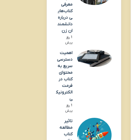
معرفی
کتاب‌های
ی درباره
دانشمند
ان زن
1 روز
پیش
اهمیت
دسترسی
سریع به
محتوای
کتاب در
فرمت
الکترونیک
ی
1 روز
پیش
تاثیر
مطالعه
کتاب