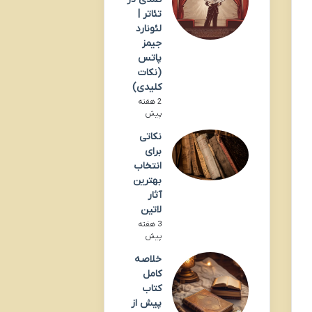
تئاتر |
لئونارد
جیمز
پاتس
(نکات
کلیدی)
2 هفته
پیش
نکاتی
برای
انتخاب
بهترین
آثار
لاتین
3 هفته
پیش
خلاصه
کامل
کتاب
پیش از