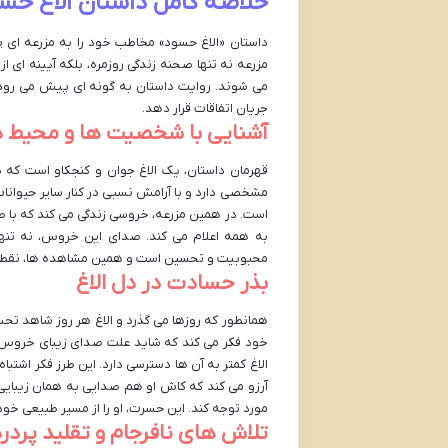
خلاصه کامل داستان الاغ حسو
داستان «الاغ حسود» مخاطب خود را به مزرعه ای پر
مزرعه نه تنها صحنه زندگی روزمره، بلکه آیینه ای
می شوند. روایت داستان به گونه ای پیش می رود که
جریان اتفاقات قرار دهد.
آشنایی با شخصیت ها و محیط د
قهرمان داستان، یک الاغ جوان و کنجکاو است که د
مشخصی دارد و با آرامش نسبی در کنار سایر حیوانات
است. در همین مزرعه، خروسی زندگی می کند که با 
به همه اعلام می کند. صدای این خروس، نه تنها ب
محبوبیت و تحسین است و همین مشاهده ها، نقطه آ
بذر حسادت در دل الاغ
همانطور که روزها می گذرد و الاغ هر روز شاهد تح
خود فکر می کند که شاید علت صدای زیبای خروس
الاغ کمتر به آن ها دسترسی دارد. این طرز فکر اشتباه
آرزو می کند که کاش او هم صدایی به همان زیبایی
مورد توجه کند. این حسرت، او را از مسیر طبیعی خود
تلاش های نافرجام و تقلید پردر