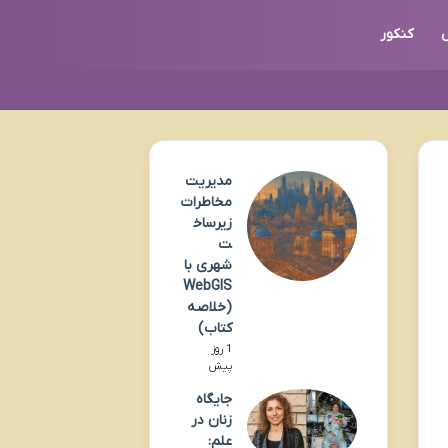
کنکور
مدیریت
مخاطرات
زیرساخ
ت
شهری با
WebGIS
(خلاصه
کتاب)
1 روز
پیش
جایگاه
زنان در
علم: