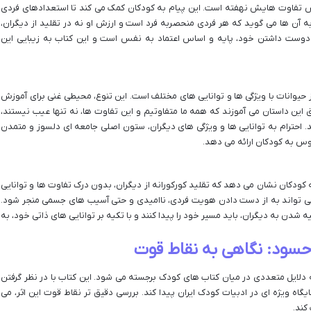
ش تفاوت هایش نهفته است. این پیام به کودکان کمک می کند تا استعدادهای فردی
به آن ها می گوید که هر فردی منحصربه فرد است و ارزش او نه در تقلید از دیگران،
وست داشتن خود، پایه و اساس اعتماد به نفس است و این کتاب به زیبایی این
از حیوانات با ویژگی ها و توانایی های مختلف است. این تنوع، محیطی غنی برای آموزش
ق این داستان می آموزند که همه ما متفاوتیم و این تفاوت ها، نه تنها عیب نیستند،
. احترام به توانایی ها و ویژگی های دیگران، ستون اصلی جامعه ای دلسوز و متمدن
موس به کودکان ارائه می دهد.
کودکان نشان می دهد که تقلید کورکورانه از دیگران، بدون درک تفاوت ها و توانایی
 می تواند به از دست دادن هویت فردی، ناامیدی و حتی آسیب های جسمی منجر شود.
شدن به دیگران، باید مسیر خود را پیدا کنند و با تکیه بر توانایی های ذاتی خود، به
 حسود: نگاهی به نقاط قوت
ه دلایل متعددی در میان کتاب های کودک برجسته می شود. این کتاب با در نظر گرفتن
اه ویژه ای در ادبیات کودک ایران پیدا کند. بررسی دقیق تر نقاط قوت این اثر، می
کند.