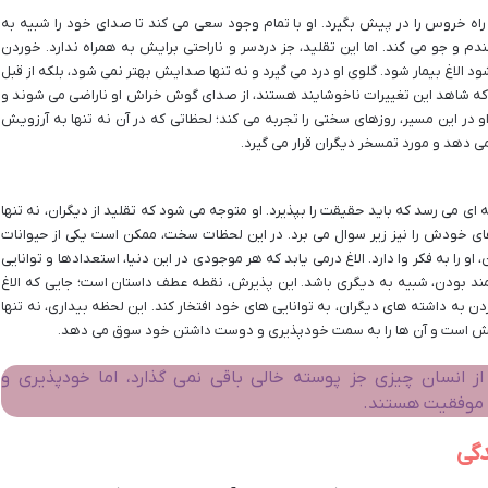
 راه خروس را در پیش بگیرد. او با تمام وجود سعی می کند تا صدای خود را شبیه به
م و جو می کند. اما این تقلید، جز دردسر و ناراحتی برایش به همراه ندارد. خوردن
 الاغ بیمار شود. گلوی او درد می گیرد و نه تنها صدایش بهتر نمی شود، بلکه از قبل
ه که شاهد این تغییرات ناخوشایند هستند، از صدای گوش خراش او ناراضی می شوند و
او در این مسیر، روزهای سختی را تجربه می کند؛ لحظاتی که در آن نه تنها به آرزویش
ی دهد و مورد تمسخر دیگران قرار می گیرد.
ای می رسد که باید حقیقت را بپذیرد. او متوجه می شود که تقلید از دیگران، نه تنها
ی خودش را نیز زیر سوال می برد. در این لحظات سخت، ممکن است یکی از حیوانات
و را به فکر وا دارد. الاغ درمی یابد که هر موجودی در این دنیا، استعدادها و توانایی
ند بودن، شبیه به دیگری باشد. این پذیرش، نقطه عطف داستان است؛ جایی که الاغ
ه داشته های دیگران، به توانایی های خود افتخار کند. این لحظه بیداری، نه تنها
ام بخش است و آن ها را به سمت خودپذیری و دوست داشتن خود سوق می دهد.
از انسان چیزی جز پوسته خالی باقی نمی گذارد، اما خودپذیری و
و موفقیت هستند.
دگی