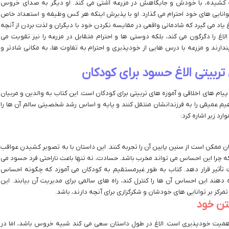
ست کشیده، با خودش و جایگاهش در مزرعه آشتی می کند. او دیگر به صدای خروس
 توانایی های خود احترام می گذارد. او با پذیرش اینکه هر کس وظیفه و استعداد خاص
غ یاد می گیرد که شادمانی واقعی در مقایسه نکردن خود با دیگران و لذت بردن از آنچه
الاغ را دگرگون می کند، بلکه دوستی ها و احترام متقابل در مزرعه را نیز تقویت می
دارند و مزرعه با درس هایی از خودپذیری و احترام به تفاوت ها، به مکانی شادتر و
 تربیتی الاغ حسود برای کودکان
 پیام های اخلاقی و آموزه های تربیتی برای کودکان است. این کتاب به والدین و مربیان
یم عمیقی را به فرزندانشان منتقل کنند و پایه و اساس رشد شخصیتی سالم آن ها را
ارد زیر اشاره کرد:
ممکن است از سنین پایین آن را تجربه کنند. این داستان با به تصویر کشیدن عواقب
ه چرا این احساس می تواند مخرب باشد. حسادت، نه تنها باعث ناراحتی فرد حسود می
تحت تأثیر قرار دهد. کتاب به طور غیرمستقیم به کودکان می آموزد که چگونه احساس
 دهند این احساس آن ها را کنترل کند، راه های سالمی برای مدیریت آن بیابند. این
تمرکز بر توانایی های خودشان و شکرگزاری برای آنچه دارند، باشد.
تن خود
 اهمیت خودپذیری است. الاغ در طول داستان سعی می کند شبیه خروس باشد، اما در