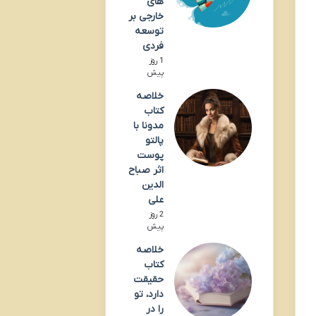
های
خارجی بر
توسعه
فردی
1 روز
پیش
خلاصه
کتاب
مدونا با
پالتو
پوست
اثر صباح
الدین
علی
2 روز
پیش
خلاصه
کتاب
حقیقت
دارد، تو
را در