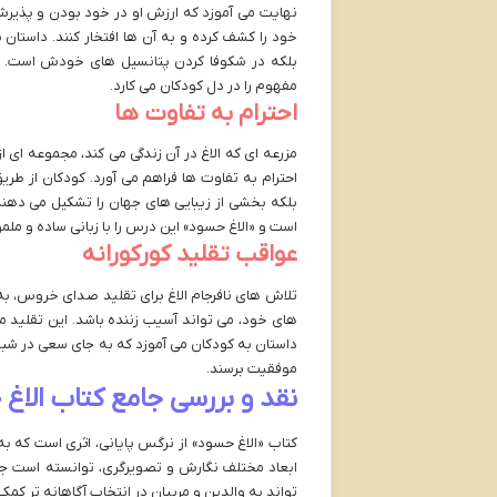
نهایت می آموزد که ارزش او در خود بودن و پذیر
خود را کشف کرده و به آن ها افتخار کنند. داستان 
بلکه در شکوفا کردن پتانسیل های خودش است. د
مفهوم را در دل کودکان می کارد.
احترام به تفاوت ها
مزرعه ای که الاغ در آن زندگی می کند، مجموعه ای 
احترام به تفاوت ها فراهم می آورد. کودکان از طری
بلکه بخشی از زیبایی های جهان را تشکیل می دهند
است و «الاغ حسود» این درس را با زبانی ساده و مل
عواقب تقلید کورکورانه
تلاش های نافرجام الاغ برای تقلید صدای خروس، به 
های خود، می تواند آسیب زننده باشد. این تقلید
داستان به کودکان می آموزد که به جای سعی در شبیه 
موفقیت برسند.
نقد و بررسی جامع کتاب الاغ
کتاب «الاغ حسود» از نرگس پایانی، اثری است که ب
ابعاد مختلف نگارش و تصویرگری، توانسته است جایگ
تواند به والدین و مربیان در انتخاب آگاهانه تر کمک 