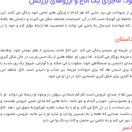
د: ماجرای یک الاغ و آرزوهای بزرگش
 از حیوانات می برد، جایی که هر کدام با ویژگی های خاص خود زندگی می کنند. این
 از جامعه ای کوچک است که در آن، احساسات مختلف شکل می گیرند و داستان ها بافته
 خواننده خردسال به راحتی می تواند با شخصیت ها ارتباط برقرار کند و خود را در
استان
ر مزرعه ای سرسبز زندگی می کند. این الاغ مانند بسیاری از هم نوعان خود، وظایف
 مزرعه روزگار می گذراند. اما درون او، جرقه هایی از یک حس غریب در حال شکل گیری
صدای دلنشین و صبحگاهی خود، سکوت را می شکند و با آوازش، شروع یک روز جدید را
رای انسان ها، که برای حیوانات مزرعه نیز جذاب و دلپذیر است. الاغ، شاهد این
غازی برای شکل گیری احساسی تازه در دل او می شود.
سین ها از صدای خروس است، کم کم حسادتی پنهان در وجود او ریشه می دواند. او با
 و محبوبیتش، خوردن گندم و جو باشد؛ دانه هایی که غذای اصلی خروس هستند و
، بذر حسادت را در دل الاغ می کارد و او را به سمت تقلید کورکورانه سوق می دهد. الاغ
 داشت، صدایی که همه را به تحسین وادارد و شاید او را نیز مانند خروس، محبوب و
 دور می کند و به تلاشی بی حاصل و گاه دردناک وا می دارد.
دسر