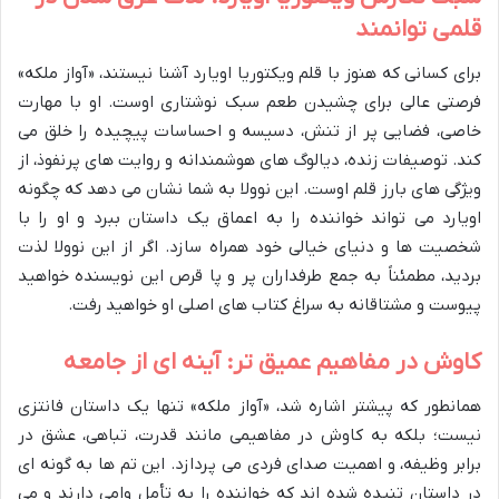
قلمی توانمند
برای کسانی که هنوز با قلم ویکتوریا اویارد آشنا نیستند، «آواز ملکه»
فرصتی عالی برای چشیدن طعم سبک نوشتاری اوست. او با مهارت
خاصی، فضایی پر از تنش، دسیسه و احساسات پیچیده را خلق می
کند. توصیفات زنده، دیالوگ های هوشمندانه و روایت های پرنفوذ، از
ویژگی های بارز قلم اوست. این نوولا به شما نشان می دهد که چگونه
اویارد می تواند خواننده را به اعماق یک داستان ببرد و او را با
شخصیت ها و دنیای خیالی خود همراه سازد. اگر از این نوولا لذت
بردید، مطمئناً به جمع طرفداران پر و پا قرص این نویسنده خواهید
پیوست و مشتاقانه به سراغ کتاب های اصلی او خواهید رفت.
کاوش در مفاهیم عمیق تر: آینه ای از جامعه
همانطور که پیشتر اشاره شد، «آواز ملکه» تنها یک داستان فانتزی
نیست؛ بلکه به کاوش در مفاهیمی مانند قدرت، تباهی، عشق در
برابر وظیفه، و اهمیت صدای فردی می پردازد. این تم ها به گونه ای
در داستان تنیده شده اند که خواننده را به تأمل وامی دارند و می