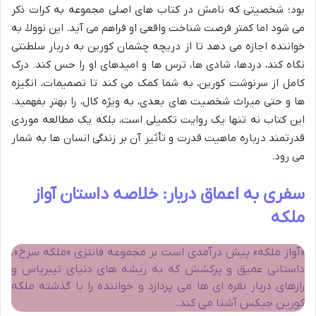
بود؛ شخصیتی که نامش در کتاب های اصلی مجموعه به کرات ذکر
می شود اما کمتر فرصت شناخت واقعی او فراهم می آید. این نوولا، به
خواننده اجازه می دهد تا از دریچه چشمان کورین به دربار سلطنتی
نگاه کند، دردها، شادی ها، ترس ها و امیدهای او را حس کند. درک
کامل از سرنوشت کورین، به شما کمک می کند تا تصمیمات، انگیزه
ها و حتی میراث شخصیت های بعدی، به ویژه کال، را بهتر بفهمید.
این کتاب نه تنها یک روایت تکمیلی است، بلکه یک مطالعه موردی
قدرتمند درباره ماهیت قدرت و تأثیر آن بر زندگی انسان ها به شمار
می رود.
سفری به اعماق دربار: خلاصه داستان آواز
ملکه
«آواز ملکه» پیش درآمدی است بر مجموعه فانتزی «ملکه سرخ»،
داستانی عمیق و پرکشش که به ریشه های دنیای تیبریاس و
رازهای دربار نقره ای ها می پردازد و خواننده را با گذشته ملکه
کورین جیکس آشنا می کند.