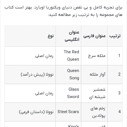
برای تجربه کامل و بی نقص دنیای ویکتوریا اویارد، بهتر است کتاب
های مجموعه را به ترتیب زیر مطالعه کنید:
عنوان
ترتیب
عنوان فارسی
نوع
انگلیسی
The Red
1
ملکه سرخ
رمان اصلی
Queen
Queen
2
آواز ملکه
نوولا (پیش درآمد)
Song
شمشیر
Glass
3
رمان اصلی
شیشه ای
Sword
زخم های
4
Steel Scars
نوولا (داستان فرعی)
پولادین
قفس
King’s