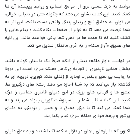
توانند به درک عمیق تری از جوامع انسانی و روابط پیچیده آن ها
کمک کنند. این کتاب نشان می دهد که چگونه حتی در دنیایی خیالی،
می توان به حقایق تلخ و زیبای زندگی واقعی دست یافت. این اثر به
شما فرصت می دهد تا به فراتر از صفحات نگاه کنید و پیام هایی را
کشف کنید که تا مدت ها در ذهن شما باقی خواهند ماند. این لایه
های عمیق، «آواز ملکه» را به اثری ماندگار تبدیل می کند.
در نهایت، «آواز ملکه» بیش از آنکه صرفاً یک داستان کوتاه باشد،
بخش جدایی ناپذیری از تجربه ی کامل «ملکه سرخ» است. این نوولا
با روایت بی نظیر ویکتوریا اویارد از زندگی ملکه کورین، دریچه ای به
گذشته باز می کند که به شما اجازه می دهد ریشه های درگیری ها،
عشق ها و قربانی های بزرگ در این دنیای فانتزی حماسی را درک
کنید. این کتاب، قلب شما را با سرنوشت کورین پیوند می زند و به
شما کمک می کند تا با درکی عمیق تر و حسی از نزدیکی، به دنیای
پرشور و پرمخاطره ی «ملکه سرخ» قدم بگذارید.
اکنون که با رازهای پنهان در «آواز ملکه» آشنا شدید و به عمق دنیای