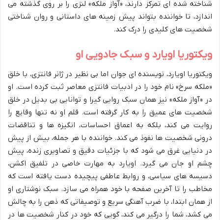
شناخته شده ای تمرکز دارند، «آواز ملکه» لنزی را بر روی گذشته می
اندازد، تا خواننده بتواند پیش زمینه های داستانی و روان شناختی
شخصیت های کلیدی را درک کند.
ویکتوریا اویارد و سبک جادویی او
ویکتوریا اویارد، نویسنده ای جوان اما بی نظیر در ژانر فانتزی، با خلق
«ملکه سرخ» نام خود را در ادبیات فانتزی معاصر ثبت کرده است. او
در «آواز ملکه» نیز همان سبک روایی گیرا و توانایی بی بدیل در خلق
شخصیت های عمیق را به کار گرفته است. قلم او نه تنها وقایع را
روایت می کند، بلکه به اعماق احساسات، انگیزه ها و تناقضات
درونی شخصیت ها نفوذ می کند. خواننده با هر جمله، بیش از پیش
در دنیایی غرق می شود که با جزئیات دقیق و تصاویری زنده، پیش
چشم او جان می گیرد. اویارد به مهارت خاصی در تلفیق اکشن،
دسیسه های سیاسی، و روابط عاطفی پیچیده دست یافته است که
مخاطب را تا آخرین صفحه با خود همراه می سازد. سبک نوشتاری او
از همان ابتدا، با ضرب آهنگی سریع و توصیفاتی که ذهن را به چالش
می کشد، شما را درگیر می کند، گویی که خود در کنار شخصیت ها در