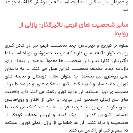
و همزمان، بار سنگین انتظارات است که بر دوشش گذاشته خواهد
شد.
سایر شخصیت های فرعی تاثیرگذار: پازلی از
روابط
علاوه بر کورین و تیبریاس، چند شخصیت فرعی نیز در شکل گیری
روایت «آواز ملکه» نقش دارند که هرچند حضورشان کوتاه است، اما
تأثیرشان انکارناپذیر. این شخصیت ها معمولاً به عنوان آینه ای برای
بازتاب ابعاد مختلف شخصیت کورین عمل می کنند یا به داستان
عمق بیشتری می بخشند. به عنوان مثال، دوستان و ندیمه های
کورین، مانند
سارا
و
تایب
، گاهی تنها پناهگاه های او در محیط پر از
دسیسه ی دربار هستند. آن ها به کورین کمک می کنند تا با واقعیت
های تلخ زندگی سلطنتی کنار بیاید، یا حتی از افکار و رویاهایش
سخن بگوید. این روابط، هرچند فرعی، اما به شما کمک می کنند تا
احساس تنهایی کورین را درک کنید و ارزش لحظات کوچکی از
صمیمیت را درک کنید. آن ها قطعاتی از پازل زندگی کورین هستند
که تصویر کلی او را کامل می کنند.