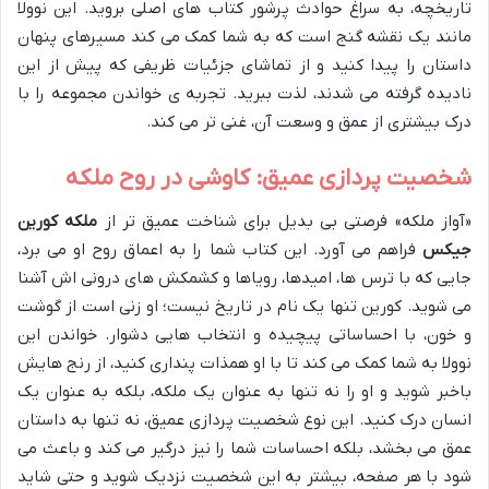
تاریخچه، به سراغ حوادث پرشور کتاب های اصلی بروید. این نوولا
مانند یک نقشه گنج است که به شما کمک می کند مسیرهای پنهان
داستان را پیدا کنید و از تماشای جزئیات ظریفی که پیش از این
نادیده گرفته می شدند، لذت ببرید. تجربه ی خواندن مجموعه را با
درک بیشتری از عمق و وسعت آن، غنی تر می کند.
شخصیت پردازی عمیق: کاوشی در روح ملکه
«آواز ملکه» فرصتی بی بدیل برای شناخت عمیق تر از
ملکه کورین
جیکس
فراهم می آورد. این کتاب شما را به اعماق روح او می برد،
جایی که با ترس ها، امیدها، رویاها و کشمکش های درونی اش آشنا
می شوید. کورین تنها یک نام در تاریخ نیست؛ او زنی است از گوشت
و خون، با احساساتی پیچیده و انتخاب هایی دشوار. خواندن این
نوولا به شما کمک می کند تا با او همذات پنداری کنید، از رنج هایش
باخبر شوید و او را نه تنها به عنوان یک ملکه، بلکه به عنوان یک
انسان درک کنید. این نوع شخصیت پردازی عمیق، نه تنها به داستان
عمق می بخشد، بلکه احساسات شما را نیز درگیر می کند و باعث می
شود با هر صفحه، بیشتر به این شخصیت نزدیک شوید و حتی شاید