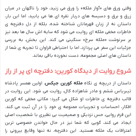
وقتی ورق های «آواز ملکه» را ورق می زنید، خود را ناگهان در میان
زرق و برق و دسیسه های دربار نقره ای ها می یابید، اما این بار،
داستان نه از زبان قهرمانان شناخته شده، بلکه از دل دفترچه ی
خاطرات مخفی ملکه ای روایت می شود که سایه اش سال ها بعد نیز
بر سرنوشت «ملکه سرخ» سنگینی می کند. این بخش، به بررسی
جزئیات این سفر می پردازد، اما با احتیاطی فراوان تا تجربه ی شما از
داستان های اصلی مجموعه، دست نخورده باقی بماند.
شروع روایت از دیدگاه کورین: دفترچه ای پر از راز
داستان از دریچه ی نگاه
ملکه کورین جیکس
، اولین همسر پادشاه
تیبریاس ششم و مادر شاهزاده کال، روایت می شود. این روایت در
قالب دفترچه ی خاطرات او شکل می گیرد؛ مکانی مخفی که کورین
افکار، احساسات و تجربیات ممنوعه ی خود را در آن ثبت می کند.
این فرم روایی، حس نزدیکی و صمیمیت بی نظیری با شخصیت اصلی
ایجاد می کند، گویی که شما نیز در حال خواندن خصوصی ترین
اعترافات یک ملکه هستید. این دفترچه، نه تنها وقایع بیرونی را