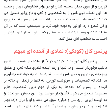
های شخصیتی اوست؛ از یک سو، محبت و دلسوزی اش نسبت به
کورین و از سوی دیگر، تسلیم شدن او در برابر فشارهای دربار و سنت
ها. این تضاد، تیبریاس را به شخصیتی واقعی و باورپذیر تبدیل می
کند که تصمیمات او، هرچند سخت، عواقب عمیقی بر سرنوشت کورین
و کل قلمرو دارد. او نیز به نوبه خود، قربانی سیستمی است که در آن
متولد شده و رشد کرده است، سیستمی که از او انتظار دارد فراتر از
احساسات شخصی اش عمل کند.
پرنس کال (کودکی): نمادی از آینده ای مبهم
حضور
پرنس کال
، هرچند در کودکی، در «آواز ملکه» از اهمیت نمادین
بالایی برخوردار است. او نه تنها وارث آینده قلمرو، بلکه ثمره ی عشق
پیچیده ی کورین و تیبریاس است. اشاره به او، به خواننده یادآوری
می کند که تصمیمات و سرنوشت کورین، نه تنها بر زندگی او، بلکه بر
آینده ی پسری که بعدها به یکی از مهم ترین شخصیت های
مجموعه تبدیل می شود، تأثیرگذار خواهد بود. این بخش، خواننده را
به آینده ای پر از چالش و مبارزه سوق می دهد و او را برای درک بهتر
انگیزه های کال در رمان های اصلی آماده می کند. کال نمادی از امید