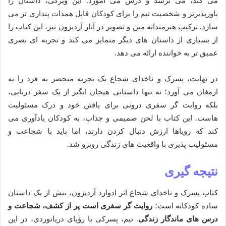
می کند، می ترسد و درس می آموزد. این ویژگی، داستان را
باورپذیرتر و شخصیت تیم را برای کودکان قابل همذات پنداری تر می
سازد. ترکیب هنرمندانه متن و تصویر در آثار آردیزون نیز، این کتاب را
از بسیاری از داستان های دیگر متمایز می کند و تجربه ای بصری
عمیق تر به خواننده ارائه می دهد.
در نهایت، پسرک و ناخدای شجاع یک تجربه منحصر به فرد را به
ارمغان می آورد؛ نه تنها داستانی هیجان انگیز از یک سفر دریایی،
بلکه روایت گر سفری درونی برای یافتن خود و درک مسئولیت
هاست. این کتاب با لحن صمیمی و جذاب، به کودکان یادآوری می
کند که رویاها ارزش دنبال کردن دارند، اما باید با شجاعت و
مسئولیت پذیری با واقعیت های زندگی روبرو شد.
نتیجه گیری
کتاب پسرک و ناخدای شجاع اثر ادوارد آردیزون، بیش از یک داستان
ساده کودکانه است؛
روایت گر سفری است پر از کشف، شجاعت و
درس های ماندگار زندگی
. تیم، پسرکی با رؤیای دریانوردی، در این