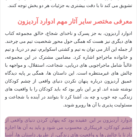
تشویق می کند تا با دقت بیشتری به جزئیات هر دو بخش توجه کنند.
معرفی مختصر سایر آثار مهم ادوارد آردیزون
ادوارد آردیزون، به جز پسرک و ناخدای شجاع، خالق مجموعه کتاب
های دیگری نیز هست که همگی حول محور شخصیت تیم می چرخند.
از جمله این آثار می توان به تیم و کشتی اسکوایرم، تیم در دریا، و تیم
و خانواده ماجراجو اشاره کرد. مضامین مشترک در این مجموعه،
غالباً شامل ماجراجویی های دریایی، شجاعت، استقلال، و مواجهه با
چالش های غیرمنتظره است. این داستان ها، همگی بر پایه دیدگاه
عمیق آردیزون درباره پنهان نکردن دنیای واقعی از چشم کودکان
نوشته شده اند. او بر این باور بود که باید کودکان را با واقعیت های
زندگی، چه خوب و چه بد، آشنا کرد تا بتوانند در آینده با شجاعت و
مسئولیت پذیری با آن ها روبرو شوند.
ادوارد آردیزون بر این عقیده بود که پنهان کردن دنیای واقعی از
چشم کودکان، فریبکاری محسوب می شود و باید به آن ها اجازه
داد تا با چالش ها و واقعیت های زندگی، از طریق داستان ها، آشنا