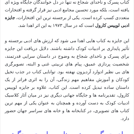
کتاب پسرک و ناخدای شجاع نه تنها در دل خوانندگان جایگاه ویژه ای
یافته است، بلکه مورد تحسین مجامع ادبی نیز قرار گرفته و افتخارات
متعددی کسب کرده است. یکی از برجسته ترین این افتخارات،
جایزه
ادبی لوییس کارول
است که در سال ۱۹۷۳ به این اثر اهدا شد.
این جایزه به کتاب هایی اهدا می شود که ارزش های ادبی برجسته و
تأثیر پایداری بر ادبیات کودک داشته باشند. دلایل دریافت این جایزه
برای پسرک و ناخدای شجاع به وضوح در داستان سرایی قدرتمند،
شخصیت پردازی عمیق، پیام های تربیتی غنی و البته، تصویرگری
های بی نظیر ادوارد آردیزون نهفته بود. توانایی کتاب در جذب تخیل
کودکان و آموزش مفاهیم مهم زندگی، آن را به اثری فراتر از یک
داستان ساده تبدیل کرده است. این کتاب، علاوه بر جایزه لوییس
کارول، تقدیرنامه ها و جایگاه جهانی دیگری نیز در میان آثار کلاسیک
ادبیات کودک به دست آورده و همچنان به عنوان یکی از مهم ترین
کتاب های تصویری، در کتابخانه ها و خانه های سراسر جهان حضور
دارد.