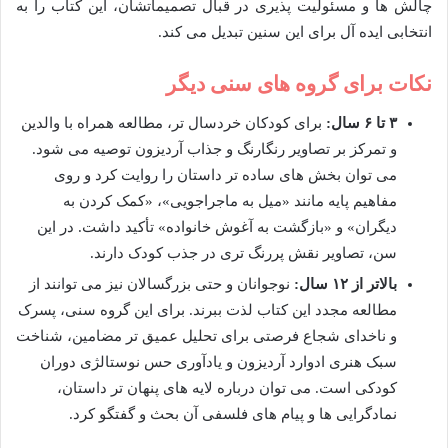
چالش ها و مسئولیت پذیری در قبال تصمیماتشان، این کتاب را به
انتخابی ایده آل برای این سنین تبدیل می کند.
نکات برای گروه های سنی دیگر
۳ تا ۶ سال:
برای کودکان خردسال تر، مطالعه همراه با والدین
و تمرکز بر تصاویر رنگارنگ و جذاب آردیزون توصیه می شود.
می توان بخش های ساده تر داستان را روایت کرد و روی
مفاهیم پایه مانند «میل به ماجراجویی»، «کمک کردن به
دیگران» و «بازگشت به آغوش خانواده» تأکید داشت. در این
سن، تصاویر نقش پررنگ تری در جذب کودک دارند.
بالاتر از ۱۲ سال:
نوجوانان و حتی بزرگسالان نیز می توانند از
مطالعه مجدد این کتاب لذت ببرند. برای این گروه سنی، پسرک
و ناخدای شجاع فرصتی برای تحلیل عمیق تر مضامین، شناخت
سبک هنری ادوارد آردیزون و یادآوری حس نوستالژی دوران
کودکی است. می توان درباره لایه های پنهان تر داستان،
نمادگرایی ها و پیام های فلسفی آن بحث و گفتگو کرد.