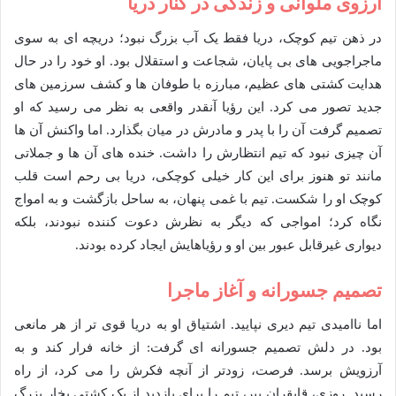
آرزوی ملوانی و زندگی در کنار دریا
در ذهن تیم کوچک، دریا فقط یک آب بزرگ نبود؛ دریچه ای به سوی
ماجراجویی های بی پایان، شجاعت و استقلال بود. او خود را در حال
هدایت کشتی های عظیم، مبارزه با طوفان ها و کشف سرزمین های
جدید تصور می کرد. این رؤیا آنقدر واقعی به نظر می رسید که او
تصمیم گرفت آن را با پدر و مادرش در میان بگذارد. اما واکنش آن ها
آن چیزی نبود که تیم انتظارش را داشت. خنده های آن ها و جملاتی
مانند تو هنوز برای این کار خیلی کوچکی، دریا بی رحم است قلب
کوچک او را شکست. تیم با غمی پنهان، به ساحل بازگشت و به امواج
نگاه کرد؛ امواجی که دیگر به نظرش دعوت کننده نبودند، بلکه
دیواری غیرقابل عبور بین او و رؤیاهایش ایجاد کرده بودند.
تصمیم جسورانه و آغاز ماجرا
اما ناامیدی تیم دیری نپایید. اشتیاق او به دریا قوی تر از هر مانعی
بود. در دلش تصمیم جسورانه ای گرفت: از خانه فرار کند و به
آرزویش برسد. فرصت، زودتر از آنچه فکرش را می کرد، از راه
رسید. روزی، قایقران پیر، تیم را برای بازدید از یک کشتی بخار بزرگ