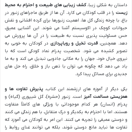
داستان به شکلی زیبا،
کشف زیبایی های طبیعت و احترام به محیط
زیست
را در قلب کودکان می کارد. آن ها از طریق ماجراهای زنبور در
باغ، با چرخه زندگی گل ها، اهمیت زنبورها برای گرده افشانی و نقش
حیوانات کوچک در اکوسیستم آشنا می شوند. این آشنایی عمیق،
حس مسئولیت پذیری نسبت به طبیعت را در آن ها پرورش می
دهد. همچنین،
قدرت تخیل و رویاپردازی
در کودکان به خوبی به
تصویر کشیده می شود. شخصیت پدرام نماد کودکی است که با
نیروی خیال خود، جهان را به مکانی جادویی تبدیل می کند و به ما
یاد می دهد که چگونه می توان با ذهن باز و خلاق، راه حل های
جدیدی برای مسائل پیدا کرد.
یکی دیگر از آموزه های ارزشمند این کتاب،
پذیرش تفاوت ها و
همزیستی مسالمت آمیز
است. زنبور (حشره)، گل شیپوری (گیاه) و
پدرام (انسان) هر کدام موجوداتی با ویژگی های کاملاً متفاوت
هستند، اما با احترام به یکدیگر و درک متقابل، با هم زندگی می کنند
و دوستی عمیقی را تجربه می کنند. این امر به کودکان می آموزد که
تفاوت ها نباید مانع دوستی شوند، بلکه می توانند غنای روابط را