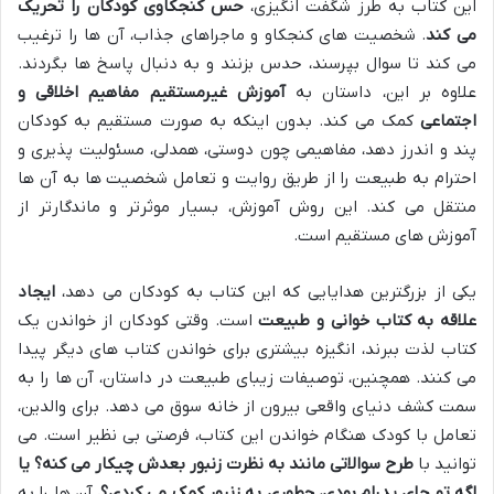
این کتاب به طرز شگفت انگیزی،
حس کنجکاوی کودکان را تحریک
می کند
. شخصیت های کنجکاو و ماجراهای جذاب، آن ها را ترغیب
می کند تا سوال بپرسند، حدس بزنند و به دنبال پاسخ ها بگردند.
علاوه بر این، داستان به
آموزش غیرمستقیم مفاهیم اخلاقی و
اجتماعی
کمک می کند. بدون اینکه به صورت مستقیم به کودکان
پند و اندرز دهد، مفاهیمی چون دوستی، همدلی، مسئولیت پذیری و
احترام به طبیعت را از طریق روایت و تعامل شخصیت ها به آن ها
منتقل می کند. این روش آموزش، بسیار موثرتر و ماندگارتر از
آموزش های مستقیم است.
یکی از بزرگترین هدایایی که این کتاب به کودکان می دهد،
ایجاد
علاقه به کتاب خوانی و طبیعت
است. وقتی کودکان از خواندن یک
کتاب لذت ببرند، انگیزه بیشتری برای خواندن کتاب های دیگر پیدا
می کنند. همچنین، توصیفات زیبای طبیعت در داستان، آن ها را به
سمت کشف دنیای واقعی بیرون از خانه سوق می دهد. برای والدین،
تعامل با کودک هنگام خواندن این کتاب، فرصتی بی نظیر است. می
توانید با
طرح سوالاتی مانند به نظرت زنبور بعدش چیکار می کنه؟ یا
اگه تو جای پدرام بودی، چطوری به زنبور کمک می کردی؟
، آن ها را به